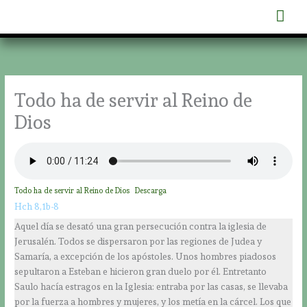
Ir
Men
al
contenido
prin
Todo ha de servir al Reino de
Dios
Todo ha de servir al Reino de Dios
Descarga
Hch 8,1b-8
Aquel día se desató una gran persecución contra la iglesia de
Jerusalén. Todos se dispersaron por las regiones de Judea y
Samaría, a excepción de los apóstoles. Unos hombres piadosos
sepultaron a Esteban e hicieron gran duelo por él. Entretanto
Saulo hacía estragos en la Iglesia: entraba por las casas, se llevaba
por la fuerza a hombres y mujeres, y los metía en la cárcel. Los que