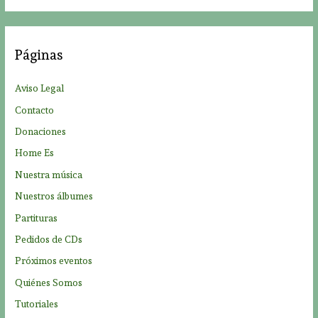
s
c
a
Páginas
r
p
Aviso Legal
o
Contacto
r
Donaciones
:
Home Es
Nuestra música
Nuestros álbumes
Partituras
Pedidos de CDs
Próximos eventos
Quiénes Somos
Tutoriales