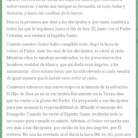
sobre vosotros, y seréis mis testigos en Jerusalén, en toda Judea y
Samaria, y hasta los confines de la tierra».
Esta es la promesa que dejó a los discípulos y, por tanto, también a
todos los que le seguimos hasta el día de hoy: Él, junto con el Padre
Celestial, nos enviará al Espíritu Santo.
Cuando nuestro Señor hubo cumplido todo, llegó la hora de
volver al Padre. Ante los ojos de los discípulos, se elevó al cielo.
Mientras ellos lo miraban asombrados, se les presentaron dos
hombres vestidos de blanco, que sin duda eran ángeles, y les
anunciaron:
«Este mismo Jesús, que ha sido elevado al cielo, vendrá
de igual manera que le habéis visto subir al cielo».
Comienza entonces una nueva etapa en la historia de la salvación.
El Hijo de Dios ya no se encuentra físicamente en la Tierra, sino
que ha vuelto a la gloria del Padre. Ha preparado a sus discípulos
para que asuman la responsabilidad de difundir el mensaje del
Evangelio. Cuando les envíe al Espíritu Santo, recibirán todo lo
necesario para cumplir su misión. Además, el Señor recuerda una
vez más a sus discípulos, por medio de los dos ángeles, que Él
volverá. No nos ha revelado ni el día ni la hora (Mt 24,36), pero nos