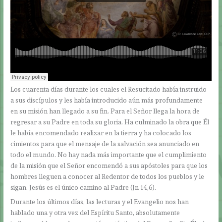
Los cuarenta días durante los cuales el Resucitado había instruido
a sus discípulos y les había introducido aún más profundamente
en su misión han llegado a su fin. Para el Señor llega la hora de
regresar a su Padre en toda su gloria. Ha culminado la obra que Él
le había encomendado realizar en la tierra y ha colocado los
cimientos para que el mensaje de la salvación sea anunciado en
todo el mundo. No hay nada más importante que el cumplimiento
de la misión que el Señor encomendó a sus apóstoles para que los
hombres lleguen a conocer al Redentor de todos los pueblos y le
sigan. Jesús es el único camino al Padre (Jn 14,6).
Durante los últimos días, las lecturas y el Evangelio nos han
hablado una y otra vez del Espíritu Santo, absolutamente