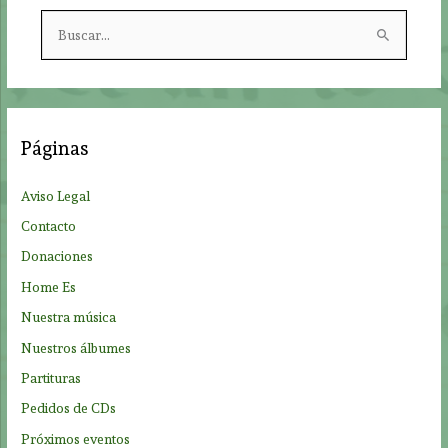
B
u
s
c
a
Páginas
r
p
Aviso Legal
o
Contacto
r
Donaciones
:
Home Es
Nuestra música
Nuestros álbumes
Partituras
Pedidos de CDs
Próximos eventos