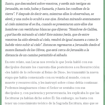
Santo, que descenderá sobre vosotros, y seréis mis testigos en
Jerusalén, en toda Judea y Samaría, y hasta los confines de la
tierra”. Y después de decir esto, mientras ellos lo observaban, se
elevó, y una nube lo ocultó a sus ojos. Estaban mirando atentamente
al cielo mientras él se iba, cuando se presentaron ante ellos dos
hombres con vestiduras blancas que dijeron: “Hombres de Galilea,
¿qué hacéis mirando al cielo? Este mismo Jesús, que de entre
vosotros ha sido elevado al cielo, vendrá de igual manera a como le
habéis visto subir al cielo”. Entonces regresaron a Jerusalén desde el
monte llamado de los Olivos, que está cerca de Jerusalén a la
distancia de un camino permitido el sábado.
En este relato, san Lucas nos revela lo que Jesús habló con sus
discípulos durante los cuarenta días posteriores a su Resurrección:
«les habló de lo referente al Reino de Dios», les transmitió la nueva
etapa que había comenzado con su venida al mundo, con su
muerte y resurrección, y les instruyó sobre cómo debía continuar.
Podemos imaginarnos cómo el Señor se sentaba con sus
discípulos y, con paciencia y perseverancia, les explicaba lo que las
Escrituras ya habían dicho sobre Él. Sin embargo, no basta con
tener un conocimiento teórico de la Sagrada Escritura, sino que se