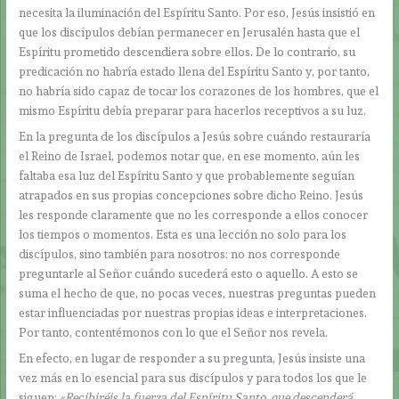
necesita la iluminación del Espíritu Santo. Por eso, Jesús insistió en
que los discípulos debían permanecer en Jerusalén hasta que el
Espíritu prometido descendiera sobre ellos. De lo contrario, su
predicación no habría estado llena del Espíritu Santo y, por tanto,
no habría sido capaz de tocar los corazones de los hombres, que el
mismo Espíritu debía preparar para hacerlos receptivos a su luz.
En la pregunta de los discípulos a Jesús sobre cuándo restauraría
el Reino de Israel, podemos notar que, en ese momento, aún les
faltaba esa luz del Espíritu Santo y que probablemente seguían
atrapados en sus propias concepciones sobre dicho Reino. Jesús
les responde claramente que no les corresponde a ellos conocer
los tiempos o momentos. Esta es una lección no solo para los
discípulos, sino también para nosotros: no nos corresponde
preguntarle al Señor cuándo sucederá esto o aquello. A esto se
suma el hecho de que, no pocas veces, nuestras preguntas pueden
estar influenciadas por nuestras propias ideas e interpretaciones.
Por tanto, contentémonos con lo que el Señor nos revela.
En efecto, en lugar de responder a su pregunta, Jesús insiste una
vez más en lo esencial para sus discípulos y para todos los que le
siguen:
«Recibiréis la fuerza del Espíritu Santo, que descenderá