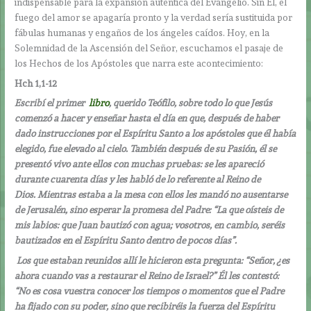
indispensable para la expansión auténtica del Evangelio. Sin Él, el
fuego del amor se apagaría pronto y la verdad sería sustituida por
fábulas humanas y engaños de los ángeles caídos. Hoy, en la
Solemnidad de la Ascensión del Señor, escuchamos el pasaje de
los Hechos de los Apóstoles que narra este acontecimiento:
Hch 1,1-12
Escribí el primer
libro
, querido Teófilo, sobre todo lo que Jesús
comenzó a hacer y enseñar hasta el día en que, después de haber
dado instrucciones por el Espíritu Santo a los apóstoles que él había
elegido, fue elevado al cielo. También después de su Pasión, él se
presentó vivo ante ellos con muchas pruebas: se les apareció
durante cuarenta días y les habló de lo referente al Reino de
Dios. Mientras estaba a la mesa con ellos les mandó no ausentarse
de Jerusalén, sino esperar la promesa del Padre: “La que oísteis de
mis labios: que Juan bautizó con agua; vosotros, en cambio, seréis
bautizados en el Espíritu Santo dentro de pocos días”.
Los que estaban reunidos allí le hicieron esta pregunta: “Señor, ¿es
ahora cuando vas a restaurar el Reino de Israel?” Él les contestó:
“No es cosa vuestra conocer los tiempos o momentos que el Padre
ha fijado con su poder, sino que recibiréis la fuerza del Espíritu