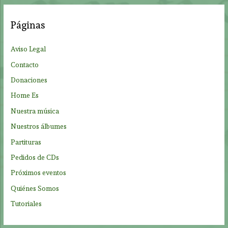
c
a
Páginas
r
p
Aviso Legal
o
Contacto
r
Donaciones
:
Home Es
Nuestra música
Nuestros álbumes
Partituras
Pedidos de CDs
Próximos eventos
Quiénes Somos
Tutoriales