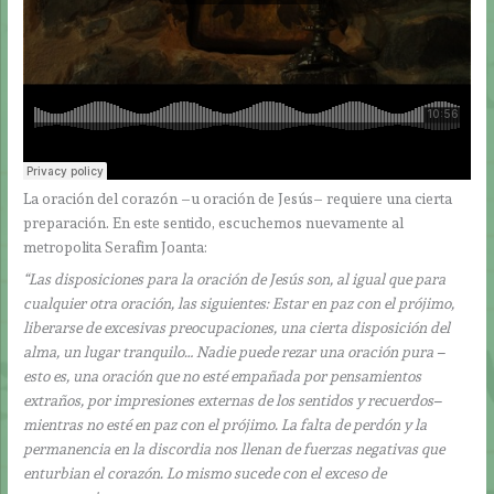
La oración del corazón –u oración de Jesús– requiere una cierta
preparación. En este sentido, escuchemos nuevamente al
metropolita Serafim Joanta:
“Las disposiciones para la oración de Jesús son, al igual que para
cualquier otra oración, las siguientes: Estar en paz con el prójimo,
liberarse de excesivas preocupaciones, una cierta disposición del
alma, un lugar tranquilo… Nadie puede rezar una oración pura –
esto es, una oración que no esté empañada por pensamientos
extraños, por impresiones externas de los sentidos y recuerdos–
mientras no esté en paz con el prójimo. La falta de perdón y la
permanencia en la discordia nos llenan de fuerzas negativas que
enturbian el corazón. Lo mismo sucede con el exceso de