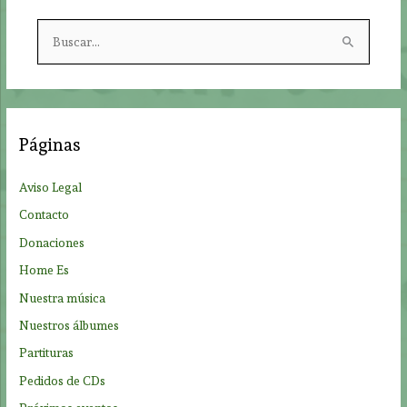
B
u
s
c
a
Páginas
r
p
Aviso Legal
o
Contacto
r
Donaciones
:
Home Es
Nuestra música
Nuestros álbumes
Partituras
Pedidos de CDs