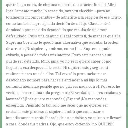
que te hago no es, de ninguna manera, de carácter formal. Mira,
Inés, lamento mucho lo acaecido, tanto tu elección –para mí
totalmente incomprensible– de adherirte a la religión de ese Cristo,
como también la precipitada decisión de mi hijo Claudio. Está
dominado por ese odio desmedido que resulta de un amor
defraudado. Puso una denuncia legal contra ti, de manera que a la
Suprema Corte no le quedó más alternativa que ejecutar la orden
de arresto. ¡Ni siquiera yo mismo, como Juez Supremo, pude
evitarlo, a pesar de todos mis intentos! Pero este proceso aún
puede ser detenido. Mira, niña, yo no sé ni quiero saber cómo
llegaste a esa despreciable secta. Ni siquiera estoy seguro si
realmente eres una de ellos. Tal vez sólo pronunciaste ese
desdichado nombre para hacerle entender a mi hijo lo más
contundentemente posible que no quieres nada con él. Por eso, he
venido a hacerte una sola pregunta: ¿Es verdad que eres cristiana y
bautizada? (Inés quiere responder) ¡Espera! ¡No respondas
enseguida! Piénsalo: Si tan solo me dices que no quieres ser
cristiana, este proceso ni siquiera tendrá que comenzar, e
inmediatamente serás liberada de esta prisión y yo mismo te llevaré
a casa, donde tus padres. Ojo, que estoy diciendo “no QUIERES