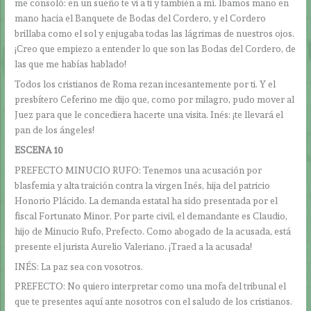
me consoló: en un sueño te vi a ti y también a mí. Íbamos mano en
mano hacia el Banquete de Bodas del Cordero, y el Cordero
brillaba como el sol y enjugaba todas las lágrimas de nuestros ojos.
¡Creo que empiezo a entender lo que son las Bodas del Cordero, de
las que me habías hablado!
Todos los cristianos de Roma rezan incesantemente por ti. Y el
presbítero Ceferino me dijo que, como por milagro, pudo mover al
Juez para que le concediera hacerte una visita. Inés: ¡te llevará el
pan de los ángeles!
ESCENA 10
PREFECTO MINUCIO RUFO: Tenemos una acusación por
blasfemia y alta traición contra la virgen Inés, hija del patricio
Honorio Plácido. La demanda estatal ha sido presentada por el
fiscal Fortunato Minor. Por parte civil, el demandante es Claudio,
hijo de Minucio Rufo, Prefecto. Como abogado de la acusada, está
presente el jurista Aurelio Valeriano. ¡Traed a la acusada!
INÉS: La paz sea con vosotros.
PREFECTO: No quiero interpretar como una mofa del tribunal el
que te presentes aquí ante nosotros con el saludo de los cristianos.