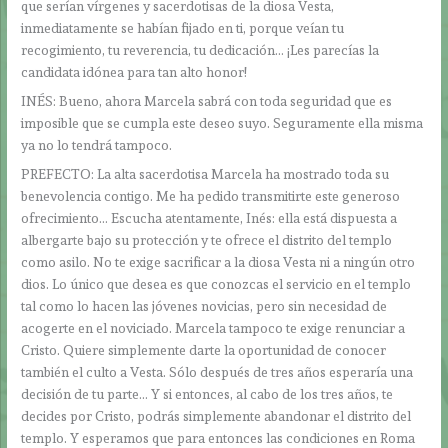
que serían vírgenes y sacerdotisas de la diosa Vesta,
inmediatamente se habían fijado en ti, porque veían tu
recogimiento, tu reverencia, tu dedicación… ¡Les parecías la
candidata idónea para tan alto honor!
INÉS: Bueno, ahora Marcela sabrá con toda seguridad que es
imposible que se cumpla este deseo suyo. Seguramente ella misma
ya no lo tendrá tampoco.
PREFECTO: La alta sacerdotisa Marcela ha mostrado toda su
benevolencia contigo. Me ha pedido transmitirte este generoso
ofrecimiento… Escucha atentamente, Inés: ella está dispuesta a
albergarte bajo su protección y te ofrece el distrito del templo
como asilo. No te exige sacrificar a la diosa Vesta ni a ningún otro
dios. Lo único que desea es que conozcas el servicio en el templo
tal como lo hacen las jóvenes novicias, pero sin necesidad de
acogerte en el noviciado. Marcela tampoco te exige renunciar a
Cristo. Quiere simplemente darte la oportunidad de conocer
también el culto a Vesta. Sólo después de tres años esperaría una
decisión de tu parte… Y si entonces, al cabo de los tres años, te
decides por Cristo, podrás simplemente abandonar el distrito del
templo. Y esperamos que para entonces las condiciones en Roma