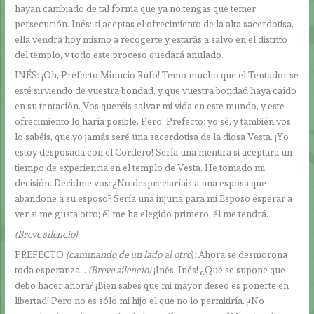
hayan cambiado de tal forma que ya no tengas que temer
persecución. Inés: si aceptas el ofrecimiento de la alta sacerdotisa,
ella vendrá hoy mismo a recogerte y estarás a salvo en el distrito
del templo, y todo este proceso quedará anulado.
INÉS: ¡Oh, Prefecto Minucio Rufo! Temo mucho que el Tentador se
esté sirviendo de vuestra bondad, y que vuestra bondad haya caído
en su tentación. Vos queréis salvar mi vida en este mundo, y este
ofrecimiento lo haría posible. Pero, Prefecto: yo sé, y también vos
lo sabéis, que yo jamás seré una sacerdotisa de la diosa Vesta. ¡Yo
estoy desposada con el Cordero! Sería una mentira si aceptara un
tiempo de experiencia en el templo de Vesta. He tomado mi
decisión. Decidme vos: ¿No despreciaríais a una esposa que
abandone a su esposo? Sería una injuria para mi Esposo esperar a
ver si me gusta otro; él me ha elegido primero, él me tendrá.
(Breve silencio)
PREFECTO
(caminando de un lado al otro
): Ahora se desmorona
toda esperanza…
(Breve silencio)
¡Inés, Inés! ¿Qué se supone que
debo hacer ahora? ¡Bien sabes que mi mayor deseo es ponerte en
libertad! Pero no es sólo mi hijo el que no lo permitiría. ¿No