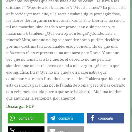
escuchas los gritos que desde hace días no cesan: “Muerte a los
cristianos”; “Muerte a los blasfemos”; “Muerte a Inés”? La plebe está
enfurecida y temen que, si la secta cristiana sigue propagándose,
los dioses descargarán su ira contra Roma. Si te liberaría, no solo a
mí me matarían; sino, tarde o temprano, con o sin proceso, te
matarían a ti también. ¿Qué otra opción tengo? ¿Condenarte a
muerte? Mira, aunque no logro entender cómo pudiste decidirte
por una doctrina tan abominable, estoy convencido de que una
niña como tú no representa una amenaza para Roma. Y aunque
veo que no temerías a la muerte, el derecho no me permite
simplemente aplicar la pena capital a una virgen… ¿Sabes lo que
eso significa, Inés? Que no me queda otra alternativa que
condenarte a trabajo forzado despreciable… Hubiera querido evitar
esta deshonra para una noble familia de Roma; pero tú has cerrado
con vehemencia toda puerta que se te ha abierto. Mañana tendré
que anunciar la sentencia. ¡Lo lamento!
Descargar PDF
compartir
compartir
compartir
compartir
correo