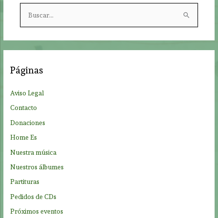
B
u
s
c
a
Páginas
r
p
Aviso Legal
o
Contacto
r
Donaciones
:
Home Es
Nuestra música
Nuestros álbumes
Partituras
Pedidos de CDs
Próximos eventos