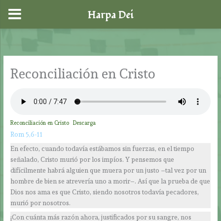
Harpa Dei
Ir
al
contenido
Reconciliación en Cristo
Reconciliación en Cristo
Descarga
Rom 5,6-11
En efecto, cuando todavía estábamos sin fuerzas, en el tiempo
señalado, Cristo murió por los impíos. Y pensemos que
difícilmente habrá alguien que muera por un justo –tal vez por un
hombre de bien se atrevería uno a morir–. Así que la prueba de que
Dios nos ama es que Cristo, siendo nosotros todavía pecadores,
murió por nosotros.
¡Con cuánta más razón ahora, justificados por su sangre, nos