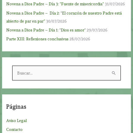
Novena a Dios Padre – Día 3: “Fuente de misericordia”
31/07/2026
Novena a Dios Padre – Día 2: “El corazón de nuestro Padre está
abierto de par en par”
30/07/2026
Novena a Dios Padre – Día 1: “Dios es amor”
29/07/2026
Parte XIII: Reflexiones conclusivas
28/07/2026
B
u
s
c
a
Páginas
r
p
Aviso Legal
o
Contacto