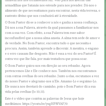
armadilhas que Satanás nos estende para nos prender. Dá-nos o
alimento de que necessitamos para encontrar, nesta vida terrena, o
sustento divino que nos conduzirá até à eternidade.
O Bom Pastor dá-se a conhecer a nós e ganha a nossa confiança.
Dá-nos a sua Palavra, através da qual passamos a familiarizar-nos
com a sua voz. Com efeito, a sua Palavra tem esse sabor
inconfundível que a nossa alma anseia. A alma tem sede de amor e
de verdade. No Bom Pastor, encontra tudo o que necessita e
procura. Assim, também aprende a discernir. A mentira, o engano
e o erro causam-lhe desgosto. Não é essa a voz do seu Pastor! É
outra voz que lhe fala, por mais tentadora que possa soar.
O Bom Pastor guiou-nos em direção ao seu rebanho. Agora
pertencemos-Lhe e Ele conhece-nos. Também nos encontramos
com outras ovelhas do seu rebanho. Junto a elas, escutamos a voz
do nosso Pastor e alegramo-nos n’Ele. Amamo-Lo e seguimo-Lo.
Ele nunca nos desviará do caminho, pois o Bom Pastor dá a sua
vida pelas ovelhas (Jo 10,11).
Este é o vídeo que contém as palavras de Jesus que hoje
meditámos: https://youtu.be/ysgHPNVAF70