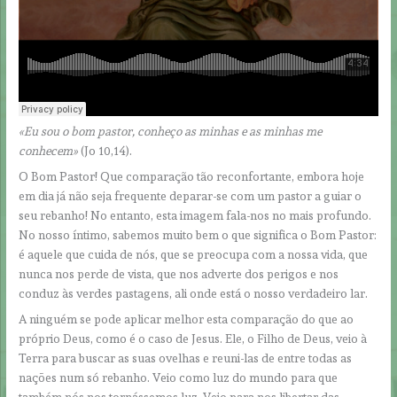
«Eu sou o bom pastor, conheço as minhas e as minhas me
conhecem»
(Jo 10,14).
O Bom Pastor! Que comparação tão reconfortante, embora hoje
em dia já não seja frequente deparar-se com um pastor a guiar o
seu rebanho! No entanto, esta imagem fala-nos no mais profundo.
No nosso íntimo, sabemos muito bem o que significa o Bom Pastor:
é aquele que cuida de nós, que se preocupa com a nossa vida, que
nunca nos perde de vista, que nos adverte dos perigos e nos
conduz às verdes pastagens, ali onde está o nosso verdadeiro lar.
A ninguém se pode aplicar melhor esta comparação do que ao
próprio Deus, como é o caso de Jesus. Ele, o Filho de Deus, veio à
Terra para buscar as suas ovelhas e reuni-las de entre todas as
nações num só rebanho. Veio como luz do mundo para que
também nós nos tornássemos luz. Veio para nos libertar das