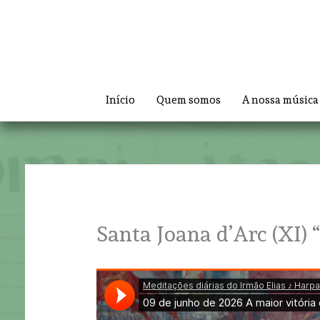
Skip
to
content
Início
Quem somos
A nossa música
Santa Joana d’Arc (XI) 