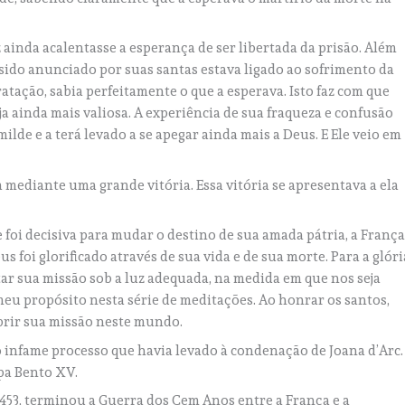
 ainda acalentasse a esperança de ser libertada da prisão. Além
 sido anunciado por suas santas estava ligado ao sofrimento da
atação, sabia perfeitamente o que a esperava. Isto faz com que
ja ainda mais valiosa. A experiência de sua fraqueza e confusão
lde e a terá levado a se apegar ainda mais a Deus. E Ele veio em
a mediante uma grande vitória. Essa vitória se apresentava a ela
 foi decisiva para mudar o destino de sua amada pátria, a França
eus foi glorificado através de sua vida e de sua morte. Para a glóri
ar sua missão sob a luz adequada, na medida em que nos seja
 meu propósito nesta série de meditações. Ao honrar os santos,
prir sua missão neste mundo.
o o infame processo que havia levado à condenação de Joana d’Arc.
apa Bento XV.
453, terminou a Guerra dos Cem Anos entre a França e a