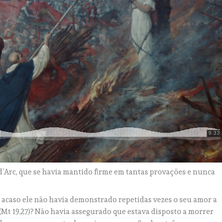
d’Arc, que se havia mantido firme em tantas provações e nunca
 acaso ele não havia demonstrado repetidas vezes o seu amor a
(Mt 19,27)? Não havia assegurado que estava disposto a morrer