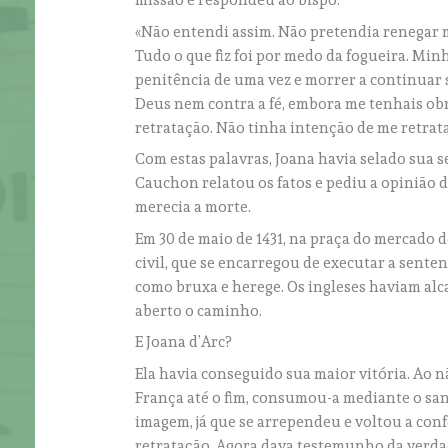
missão e respondeu ao bispo:
«Não entendi assim. Não pretendia renegar m
Tudo o que fiz foi por medo da fogueira. Min
penitência de uma vez e morrer a continuar 
Deus nem contra a fé, embora me tenhais obr
retratação. Não tinha intenção de me retrata
Com estas palavras, Joana havia selado sua s
Cauchon relatou os fatos e pediu a opinião 
merecia a morte.
Em 30 de maio de 1431, na praça do mercado d
civil, que se encarregou de executar a sente
como bruxa e herege. Os ingleses haviam alca
aberto o caminho.
E Joana d’Arc?
Ela havia conseguido sua maior vitória. Ao nã
França até o fim, consumou-a mediante o s
imagem, já que se arrependeu e voltou a con
retratação. Agora dava testemunho da verda