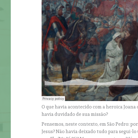
O que havia acontecido com a heroica Joana 
havia duvidado de sua missão?
Pensemos, neste contexto, em São Pedro: por
Jesus? Não havia deixado tudo para segui-lo 