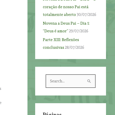
coração de nosso Pai está
totalmente aberto
30/07/2026
Novena a Deus Pai – Dia 1:
“Deus é amor”
29/07/2026
Parte XIII: Reflexões
conclusivas
28/07/2026
S
e
s
a
r
e
c
Páginas