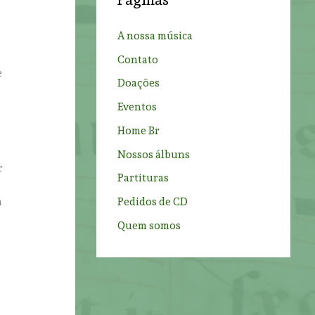
h
f
A nossa música
o
Contato
r
e
Doações
:
Eventos
Home Br
Nossos álbuns
r
Partituras
a
Pedidos de CD
Quem somos