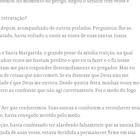
 sabemos: no momento do perigo, negou o Senhor três vezes e
 retratação?
s depois, acompanhado de outros prelados. Perguntou-lhe se,
ratado, havia voltado a ouvir as vozes de suas santas. Joana
 e Santa Margarida, o grande pesar da minha traição, na qual
inhas vozes me haviam predito o que eu ia fazer e o fiz nesse
iziam-me para responder destemidamente ao pregador. Mas eu
u de coisas que não cometi. Se eu dissesse que Deus não me
ade é que Deus me enviou. Desde quinta-feira, minhas vozes me
ro ao confessar que não agi corretamente. Foi o medo do fogo
d’Arc que conhecemos. Suas santas a conduzem a reconhecer seu
ro, havia renegado movido pelo medo.
ação, havia confessado ter alardeado falsamente que as santas lh
ajuda de suas vozes, estava decidida a permanecer firme em sua