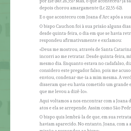
por Ele (Mt 26,35)? Mas, o que aconteceu? Já
depois chorou amargamente (Lc 22,55-62).
E o que aconteceu com Joana d’Arc após a sua
O bispo Cauchon foi à sua prisão alguns dia
desde quinta-feira, o dia em que se havia ret
respondeu afirmativamente e exclamou:
«Deus me mostrou, através de Santa Catarina
incorri ao me retratar. Desde quinta-feira, m
mesmo dia. Enquanto estava no cadafalso, d
considero este pregador falso, pois me acuso
enviou, condenar-me-ia a mim mesma. A verd
disseram que eu havia cometido um grande er
que me levou a dizê-lo».
Aqui voltamos a nos encontrar com a Joana 
atos e ela se arrepende. Assim como São Ped
O bispo quis lembrá-la de que, em sua retrat
haviam aparecido. No entanto, Joana, com a 