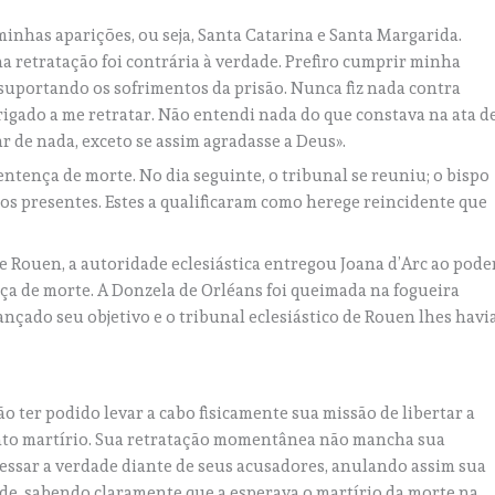
inhas aparições, ou seja, Santa Catarina e Santa Margarida.
ha retratação foi contrária à verdade. Prefiro cumprir minha
suportando os sofrimentos da prisão. Nunca fiz nada contra
igado a me retratar. Não entendi nada do que constava na ata d
r de nada, exceto se assim agradasse a Deus».
entença de morte. No dia seguinte, o tribunal se reuniu; o bispo
dos presentes. Estes a qualificaram como herege reincidente que
e Rouen, a autoridade eclesiástica entregou Joana d’Arc ao pode
nça de morte. A Donzela de Orléans foi queimada na fogueira
nçado seu objetivo e o tribunal eclesiástico de Rouen lhes havi
o ter podido levar a cabo fisicamente sua missão de libertar a
anto martírio. Sua retratação momentânea não mancha sua
fessar a verdade diante de seus acusadores, anulando assim sua
de, sabendo claramente que a esperava o martírio da morte na