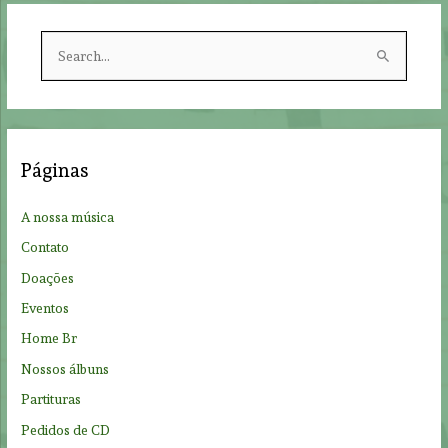
S
e
a
r
c
Páginas
h
f
A nossa música
o
Contato
r
Doações
:
Eventos
Home Br
Nossos álbuns
Partituras
Pedidos de CD