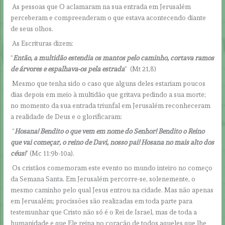
As pessoas que O aclamaram na sua entrada em Jerusalém
perceberam e compreenderam o que estava acontecendo diante
de seus olhos.
As Escrituras dizem:
“
Então, a multidão estendia os mantos pelo caminho, cortava ramos
de árvores e espalhava-os pela estrada
” (Mt 21,8)
Mesmo que tenha sido o caso que alguns deles estariam poucos
dias depois em meio à multidão que gritava pedindo a sua morte;
no momento da sua entrada triunfal em Jerusalém reconheceram
a realidade de Deus e o glorificaram:
“
Hosana! Bendito o que vem em nome do Senhor! Bendito o Reino
que vai começar, o reino de Davi, nosso pai! Hosana no mais alto dos
céus!
” (Mc 11:9b-10a).
Os cristãos comemoram este evento no mundo inteiro no começo
da Semana Santa. Em Jerusalém percorre-se, solenemente, o
mesmo caminho pelo qual Jesus entrou na cidade. Mas não apenas
em Jerusalém; procissões são realizadas em toda parte para
testemunhar que Cristo não só é o Rei de Israel, mas de toda a
humanidade e que Ele reina no coração de todos aqueles que lhe