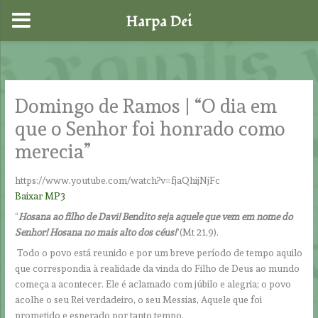
Harpa Dei
Skip
to
content
Domingo de Ramos | “O dia em
que o Senhor foi honrado como
merecia”
https://www.youtube.com/watch?v=fjaQhijNjFc
Baixar MP3
“
Hosana ao filho de Davi! Bendito seja aquele que vem em nome do
Senhor! Hosana no mais alto dos céus!
”(Mt 21,9).
Todo o povo está reunido e por um breve período de tempo aquilo
que correspondia à realidade da vinda do Filho de Deus ao mundo
começa a acontecer. Ele é aclamado com júbilo e alegria; o povo
acolhe o seu Rei verdadeiro, o seu Messias, Aquele que foi
prometido e esperado por tanto tempo.