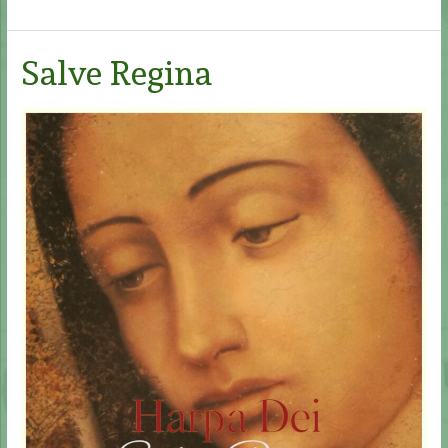
sum
Alpha
et
Salve Regina
Omega