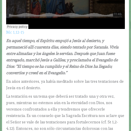
Mc 1,12-15
En aquel tiempo, el Espíritu empujó a Jesús al desierto, y
permaneció allí cuarenta días, siendo tentado por Satanás. Vivía
entre alimañas y los ángeles le servían. Después que Juan fuese
entregado, marchó Jesús a Galilea; y proclamaba el Evangelio de
Dios: “El tiempo se ha cumplido y el Reino de Dios ha llegado;
convertíos y creed en el Evangelio.”
En años anteriores, ya había meditado sobre las tres tentaciones de
Jesús en el desierto.
La tentación es un tema que deberá ser tratado una y otra vez,
pues, mientras no estemos aún en la eternidad con Dios, nos
veremos confrontados a ella y tendremos que ofrecerle
resistencia. Es un consuelo que la Sagrada Escritura nos aclare que
el Señor se vale de las tentaciones para fortalecernos (cf. St 1,2-
4.12). Entonces, no son sólo circunstancias dolorosas con las