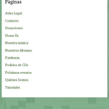
Páginas
r
p
Aviso Legal
o
Contacto
r
Donaciones
:
Home Es
Nuestra música
Nuestros álbumes
Partituras
Pedidos de CDs
Próximos eventos
Quiénes Somos
Tutoriales