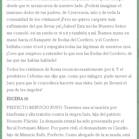
desde que te arrancaron de nuestro lado. ¡Podrás imaginar el
inmenso dolor de tus padres, de Crescencia, mío y de toda la
comunidad de los cristianos! ¡Pero no quiero cargarte más
sufrimiento del que llevas ya! ¿Sabes? Esta noche Nuestro Señor
me consoló: en un sueño te vi a ti y también a mí. Íbamos mano en
mano hacia el Banquete de Bodas del Cordero, y el Cordero
brillaba como el sol y enjugaba todas las lágrimas de nuestros ojos.
¡Creo que empiezo a entender lo que son las Bodas del Cordero, de
las que me habías hablado!
Todos los cristianos de Roma rezan incesantemente por ti. Y el
presbítero Ceferino me dijo que, como por milagro, pudo mover al
Juez para que le concediera hacerte una visita. Inés: ¡te llevará el
pan de los ángeles!
ESCENA 10
PREFECTO MINUCIO RUFO: Tenemos una acusación por
blasfemia y alta traición contra la virgen Inés, hija del patricio
Honorio Plácido. La demanda estatal ha sido presentada por el
fiscal Fortunato Minor. Por parte civil, el demandante es Claudio,
hijo de Minucio Rufo, Prefecto. Como abogado de la acusada, está