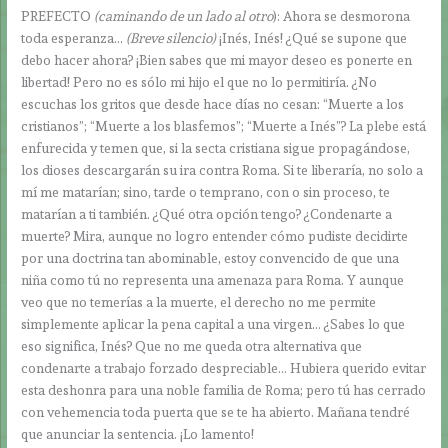
PREFECTO
(caminando de un lado al otro
): Ahora se desmorona
toda esperanza…
(Breve silencio)
¡Inés, Inés! ¿Qué se supone que
debo hacer ahora? ¡Bien sabes que mi mayor deseo es ponerte en
libertad! Pero no es sólo mi hijo el que no lo permitiría. ¿No
escuchas los gritos que desde hace días no cesan: “Muerte a los
cristianos”; “Muerte a los blasfemos”; “Muerte a Inés”? La plebe está
enfurecida y temen que, si la secta cristiana sigue propagándose,
los dioses descargarán su ira contra Roma. Si te liberaría, no solo a
mí me matarían; sino, tarde o temprano, con o sin proceso, te
matarían a ti también. ¿Qué otra opción tengo? ¿Condenarte a
muerte? Mira, aunque no logro entender cómo pudiste decidirte
por una doctrina tan abominable, estoy convencido de que una
niña como tú no representa una amenaza para Roma. Y aunque
veo que no temerías a la muerte, el derecho no me permite
simplemente aplicar la pena capital a una virgen… ¿Sabes lo que
eso significa, Inés? Que no me queda otra alternativa que
condenarte a trabajo forzado despreciable… Hubiera querido evitar
esta deshonra para una noble familia de Roma; pero tú has cerrado
con vehemencia toda puerta que se te ha abierto. Mañana tendré
que anunciar la sentencia. ¡Lo lamento!