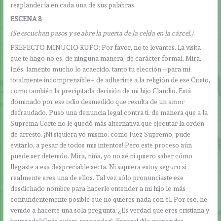
resplandecía en cada una de sus palabras.
ESCENA 8
(Se escuchan pasos y se abre la puerta de la celda en la cárcel.)
PREFECTO MINUCIO RUFO: Por favor, no te levantes. La visita
que te hago no es, de ninguna manera, de carácter formal. Mira,
Inés, lamento mucho lo acaecido, tanto tu elección –para mí
totalmente incomprensible– de adherirte a la religión de ese Cristo,
como también la precipitada decisión de mi hijo Claudio. Está
dominado por ese odio desmedido que resulta de un amor
defraudado. Puso una denuncia legal contra ti, de manera que a la
Suprema Corte no le quedó más alternativa que ejecutar la orden
de arresto. ¡Ni siquiera yo mismo, como Juez Supremo, pude
evitarlo, a pesar de todos mis intentos! Pero este proceso aún
puede ser detenido. Mira, niña, yo no sé ni quiero saber cómo
llegaste a esa despreciable secta. Ni siquiera estoy seguro si
realmente eres una de ellos. Tal vez sólo pronunciaste ese
desdichado nombre para hacerle entender a mi hijo lo más
contundentemente posible que no quieres nada con él. Por eso, he
venido a hacerte una sola pregunta: ¿Es verdad que eres cristiana y