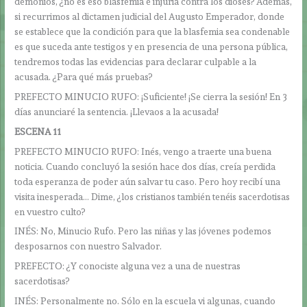
demonios, ¿no es eso blasfemia e injuria contra los dioses? Además,
si recurrimos al dictamen judicial del Augusto Emperador, donde
se establece que la condición para que la blasfemia sea condenable
es que suceda ante testigos y en presencia de una persona pública,
tendremos todas las evidencias para declarar culpable a la
acusada. ¿Para qué más pruebas?
PREFECTO MINUCIO RUFO: ¡Suficiente! ¡Se cierra la sesión! En 3
días anunciaré la sentencia. ¡Llevaos a la acusada!
ESCENA 11
PREFECTO MINUCIO RUFO: Inés, vengo a traerte una buena
noticia. Cuando concluyó la sesión hace dos días, creía perdida
toda esperanza de poder aún salvar tu caso. Pero hoy recibí una
visita inesperada… Dime, ¿los cristianos también tenéis sacerdotisas
en vuestro culto?
INÉS: No, Minucio Rufo. Pero las niñas y las jóvenes podemos
desposarnos con nuestro Salvador.
PREFECTO: ¿Y conociste alguna vez a una de nuestras
sacerdotisas?
INÉS: Personalmente no. Sólo en la escuela vi algunas, cuando