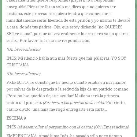
bautizada? (Inés quiere responder) ¡Espera! ¡No respondas
enseguida! Piénsalo: Si tan solo me dices que no quieres ser
cristiana, este proceso ni siquiera tendrá que comenzar, e
inmediatamente serás liberada de esta prisión y yo mismo te llevaré
a casa, donde tus padres. Ojo, que estoy diciendo “no QUIERES
SER cristiana”, porque tal vez realmente lo eres pero ya no quieres
serlo… Por favor, Inés, no me respondas aún.
(Un breve silencio)
INÉS: Mi silencio habla aun más fuerte que mis palabras: YO SOY
CRISTIANA.
(Un breve silencio)
PREFECTO: Te consta que he hecho cuanto estaba en mis manos
por salvar de la desgracia a la seducida hija de un patricio romano.
¡Pero no has querido dejarte ayudar! Mañana será la primera
sesión del proceso.
(Se cierran las puertas de la celda)
Por cierto,
casi lo olvido: una niña me rogó entregarte esta carta…
ESCENA 9
INÉS
(al desenrollar el pergamino con la carta)
: ¡Oh! ¡Emerenciana!
EMERENCIANA: Amadísima Inés, ha pasado sólo poco tiempo