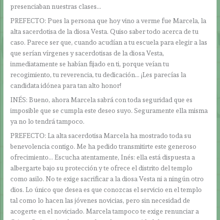
presenciaban nuestras clases…
PREFECTO: Pues la persona que hoy vino a verme fue Marcela, la
alta sacerdotisa de la diosa Vesta. Quiso saber todo acerca de tu
caso. Parece ser que, cuando acudían a tu escuela para elegir a las
que serían vírgenes y sacerdotisas de la diosa Vesta,
inmediatamente se habían fijado en ti, porque veían tu
recogimiento, tu reverencia, tu dedicación… ¡Les parecías la
candidata idónea para tan alto honor!
INÉS: Bueno, ahora Marcela sabrá con toda seguridad que es
imposible que se cumpla este deseo suyo. Seguramente ella misma
ya no lo tendrá tampoco.
PREFECTO: La alta sacerdotisa Marcela ha mostrado toda su
benevolencia contigo. Me ha pedido transmitirte este generoso
ofrecimiento… Escucha atentamente, Inés: ella está dispuesta a
albergarte bajo su protección y te ofrece el distrito del templo
como asilo. No te exige sacrificar a la diosa Vesta ni a ningún otro
dios. Lo único que desea es que conozcas el servicio en el templo
tal como lo hacen las jóvenes novicias, pero sin necesidad de
acogerte en el noviciado. Marcela tampoco te exige renunciar a