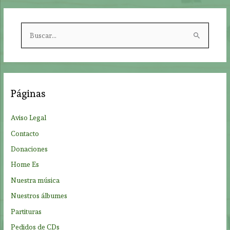
B
u
s
c
a
Páginas
r
p
Aviso Legal
o
Contacto
r
Donaciones
:
Home Es
Nuestra música
Nuestros álbumes
Partituras
Pedidos de CDs