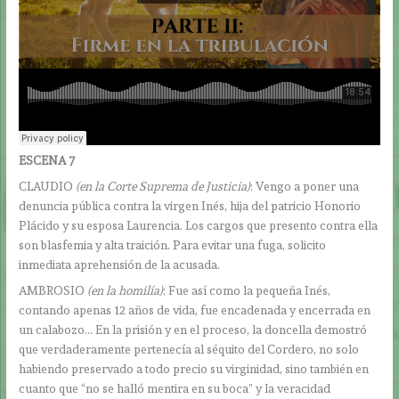
ESCENA 7
CLAUDIO
(en la Corte Suprema de Justicia)
: Vengo a poner una
denuncia pública contra la virgen Inés, hija del patricio Honorio
Plácido y su esposa Laurencia. Los cargos que presento contra ella
son blasfemia y alta traición. Para evitar una fuga, solicito
inmediata aprehensión de la acusada.
AMBROSIO
(en la homilía)
: Fue así como la pequeña Inés,
contando apenas 12 años de vida, fue encadenada y encerrada en
un calabozo… En la prisión y en el proceso, la doncella demostró
que verdaderamente pertenecía al séquito del Cordero, no solo
habiendo preservado a todo precio su virginidad, sino también en
cuanto que “no se halló mentira en su boca” y la veracidad