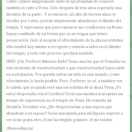
Cristo. Quiere simplemente darte la oportunidad de conocer
también el culto a Vesta. Sólo después de tres años esperaría una
decisión de tu parte… Y si entonces, al cabo de los tres años, te
decides por Cristo, podrás simplemente abandonar el distrito del
templo. Y esperamos que para entonces las condiciones en Roma
hayan cambiado de tal forma que ya no tengas que temer
persecución. Inés: si aceptas el ofrecimiento de la alta sacerdotisa,
ella vendrá hoy mismo a recogerte y estarás a salvo en el distrito
del templo, y todo este proceso quedará anulado.
INÉS: ¡Oh, Prefecto Minucio Rufo! Temo mucho que el Tentador se
esté sirviendo de vuestra bondad, y que vuestra bondad haya caído
en su tentación. Vos queréis salvar mi vida en este mundo, y este
ofrecimiento lo haría posible. Pero, Prefecto: yo sé, y también vos
lo sabéis, que yo jamás seré una sacerdotisa de la diosa Vesta. ¡Yo
estoy desposada con el Cordero! Sería una mentira si aceptara un
tiempo de experiencia en el templo de Vesta. He tomado mi
decisión. Decidme vos: ¿No despreciaríais a una esposa que
abandone a su esposo? Sería una injuria para mi Esposo esperar a
ver si me gusta otro; él me ha elegido primero, él me tendrá.
(Breve silencio)