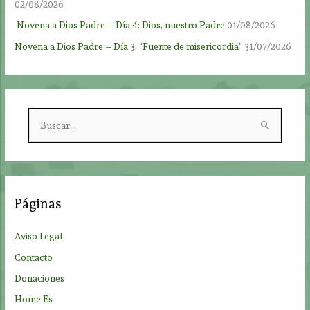
02/08/2026
Novena a Dios Padre – Día 4: Dios, nuestro Padre
01/08/2026
Novena a Dios Padre – Día 3: “Fuente de misericordia”
31/07/2026
B
u
s
c
a
Páginas
r
p
Aviso Legal
o
Contacto
r
Donaciones
:
Home Es