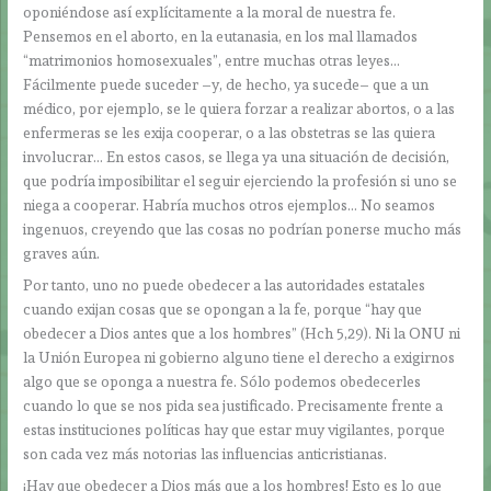
oponiéndose así explícitamente a la moral de nuestra fe.
Pensemos en el aborto, en la eutanasia, en los mal llamados
“matrimonios homosexuales”, entre muchas otras leyes…
Fácilmente puede suceder –y, de hecho, ya sucede– que a un
médico, por ejemplo, se le quiera forzar a realizar abortos, o a las
enfermeras se les exija cooperar, o a las obstetras se las quiera
involucrar… En estos casos, se llega ya una situación de decisión,
que podría imposibilitar el seguir ejerciendo la profesión si uno se
niega a cooperar. Habría muchos otros ejemplos… No seamos
ingenuos, creyendo que las cosas no podrían ponerse mucho más
graves aún.
Por tanto, uno no puede obedecer a las autoridades estatales
cuando exijan cosas que se opongan a la fe, porque “hay que
obedecer a Dios antes que a los hombres” (Hch 5,29). Ni la ONU ni
la Unión Europea ni gobierno alguno tiene el derecho a exigirnos
algo que se oponga a nuestra fe. Sólo podemos obedecerles
cuando lo que se nos pida sea justificado. Precisamente frente a
estas instituciones políticas hay que estar muy vigilantes, porque
son cada vez más notorias las influencias anticristianas.
¡Hay que obedecer a Dios más que a los hombres! Esto es lo que