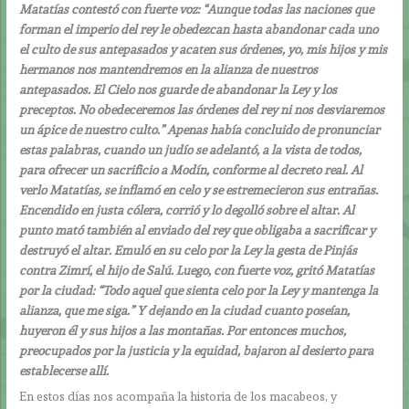
Matatías contestó con fuerte voz: “Aunque todas las naciones que
forman el imperio del rey le obedezcan hasta abandonar cada uno
el culto de sus antepasados y acaten sus órdenes, yo, mis hijos y mis
hermanos nos mantendremos en la alianza de nuestros
antepasados. El Cielo nos guarde de abandonar la Ley y los
preceptos. No obedeceremos las órdenes del rey ni nos desviaremos
un ápice de nuestro culto.” Apenas había concluido de pronunciar
estas palabras, cuando un judío se adelantó, a la vista de todos,
para ofrecer un sacrificio a Modín, conforme al decreto real. Al
verlo Matatías, se inflamó en celo y se estremecieron sus entrañas.
Encendido en justa cólera, corrió y lo degolló sobre el altar. Al
punto mató también al enviado del rey que obligaba a sacrificar y
destruyó el altar. Emuló en su celo por la Ley la gesta de Pinjás
contra Zimrí, el hijo de Salú. Luego, con fuerte voz, gritó Matatías
por la ciudad: “Todo aquel que sienta celo por la Ley y mantenga la
alianza, que me siga.” Y dejando en la ciudad cuanto poseían,
huyeron él y sus hijos a las montañas. Por entonces muchos,
preocupados por la justicia y la equidad, bajaron al desierto para
establecerse allí.
En estos días nos acompaña la historia de los macabeos, y