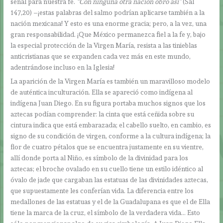
señal para nuestra fe.
“Con ninguna otra nación obró así”
(Sal
147,20) –¡estas palabras del salmo podrían aplicarse también a la
nación mexicana! Y esto es una enorme gracia; pero, a la vez, una
gran responsabilidad. ¡Que México permanezca fiel a la fe y, bajo
la especial protección de la Virgen María, resista a las tinieblas
anticristianas que se expanden cada vez más en este mundo,
adentrándose incluso en la Iglesia!
La aparición de la Virgen María es también un maravilloso modelo
de auténtica inculturación. Ella se apareció como indígena al
indígena Juan Diego. En su figura portaba muchos signos que los
aztecas podían comprender: la cinta que está ceñida sobre su
cintura indica que está embarazada; el cabello suelto, en cambio, es
signo de su condición de virgen, conforme a la cultura indígena; la
flor de cuatro pétalos que se encuentra justamente en su vientre,
allí donde porta al Niño, es símbolo de la divinidad para los
aztecas; el broche ovalado en su cuello tiene un estilo idéntico al
óvalo de jade que cargaban las estatuas de las divinidades aztecas,
que supuestamente les conferían vida. La diferencia entre los
medallones de las estatuas y el de la Guadalupana es que el de Ella
tiene la marca de la cruz, el símbolo de la verdadera vida… Esto