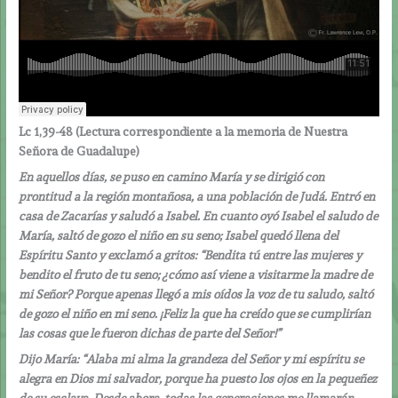
Lc 1,39-48 (
Lectura correspondiente a la memoria de Nuestra
Señora de Guadalupe)
En aquellos días, se puso en camino María y se dirigió con
prontitud a la región montañosa, a una población de Judá. Entró en
casa de Zacarías y saludó a Isabel. En cuanto oyó Isabel el saludo de
María, saltó de gozo el niño en su seno; Isabel quedó llena del
Espíritu Santo y exclamó a gritos: “Bendita tú entre las mujeres y
bendito el fruto de tu seno; ¿cómo así viene a visitarme la madre de
mi Señor? Porque apenas llegó a mis oídos la voz de tu saludo, saltó
de gozo el niño en mi seno. ¡Feliz la que ha creído que se cumplirían
las cosas que le fueron dichas de parte del Señor!”
Dijo María: “Alaba mi alma la grandeza del Señor y mi espíritu se
alegra en Dios mi salvador, porque ha puesto los ojos en la pequeñez
de su esclava. Desde ahora, todas las generaciones me llamarán