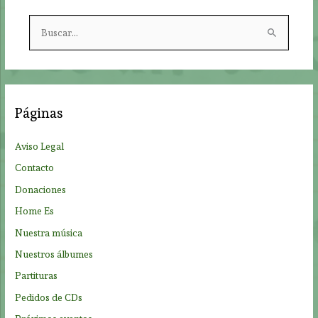
B
u
s
c
a
Páginas
r
p
Aviso Legal
o
Contacto
r
Donaciones
:
Home Es
Nuestra música
Nuestros álbumes
Partituras
Pedidos de CDs