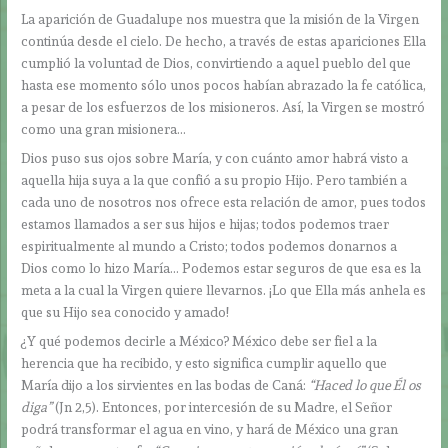
La aparición de Guadalupe nos muestra que la misión de la Virgen
continúa desde el cielo. De hecho, a través de estas apariciones Ella
cumplió la voluntad de Dios, convirtiendo a aquel pueblo del que
hasta ese momento sólo unos pocos habían abrazado la fe católica,
a pesar de los esfuerzos de los misioneros. Así, la Virgen se mostró
como una gran misionera…
Dios puso sus ojos sobre María, y con cuánto amor habrá visto a
aquella hija suya a la que confió a su propio Hijo. Pero también a
cada uno de nosotros nos ofrece esta relación de amor, pues todos
estamos llamados a ser sus hijos e hijas; todos podemos traer
espiritualmente al mundo a Cristo; todos podemos donarnos a
Dios como lo hizo María… Podemos estar seguros de que esa es la
meta a la cual la Virgen quiere llevarnos. ¡Lo que Ella más anhela es
que su Hijo sea conocido y amado!
¿Y qué podemos decirle a México? México debe ser fiel a la
herencia que ha recibido, y esto significa cumplir aquello que
María dijo a los sirvientes en las bodas de Caná:
“Haced lo que Él os
diga”
(Jn 2,5). Entonces, por intercesión de su Madre, el Señor
podrá transformar el agua en vino, y hará de México una gran