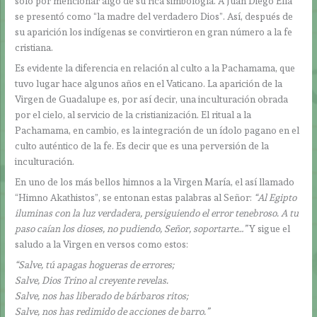
sólo por mencionar algo de su rica simbología. A Juan Diego Ella
se presentó como “la madre del verdadero Dios”. Así, después de
su aparición los indígenas se convirtieron en gran número a la fe
cristiana.
Es evidente la diferencia en relación al culto a la Pachamama, que
tuvo lugar hace algunos años en el Vaticano. La aparición de la
Virgen de Guadalupe es, por así decir, una inculturación obrada
por el cielo, al servicio de la cristianización. El ritual a la
Pachamama, en cambio, es la integración de un ídolo pagano en el
culto auténtico de la fe. Es decir que es una perversión de la
inculturación.
En uno de los más bellos himnos a la Virgen María, el así llamado
“Himno Akathistos”, se entonan estas palabras al Señor:
“Al Egipto
iluminas con la luz verdadera, persiguiendo el error tenebroso. A tu
paso caían los dioses, no pudiendo, Señor, soportarte…”
Y sigue el
saludo a la Virgen en versos como estos:
“Salve, tú apagas hogueras de errores;
Salve, Dios Trino al creyente revelas.
Salve, nos has liberado de bárbaros ritos;
Salve, nos has redimido de acciones de barro.”