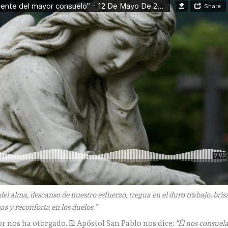
del alma, descanso de nuestro esfuerzo,
tregua en el duro trabajo, bris
as y reconforta en los duelos.”
or nos ha otorgado. El Apóstol San Pablo nos dice:
“Él nos consuel