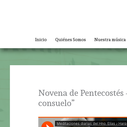
Ir
al
contenido
Inicio
Quiénes Somos
Nuestra música
Novena de Pentecostés 
consuelo”