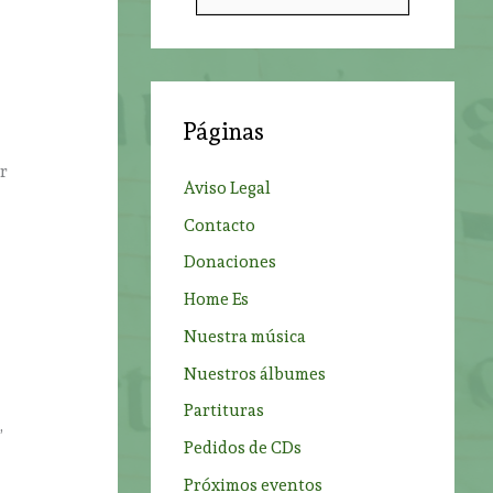
u
s
c
a
Páginas
r
ir
p
Aviso Legal
o
Contacto
r
Donaciones
:
Home Es
Nuestra música
Nuestros álbumes
Partituras
,
Pedidos de CDs
Próximos eventos