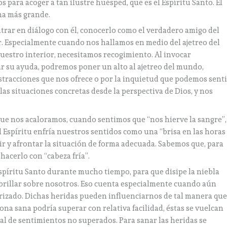
s para acoger a tan ilustre huésped, que es el Espíritu Santo. Él
cha más grande.
ntrar en diálogo con él, conocerlo como el verdadero amigo del
or. Especialmente cuando nos hallamos en medio del ajetreo del
estro interior, necesitamos recogimiento. Al invocar
ar su ayuda, podremos poner un alto al ajetreo del mundo,
istracciones que nos ofrece o por la inquietud que podemos sent
las situaciones concretas desde la perspectiva de Dios, y nos
que nos acaloramos, cuando sentimos que “nos hierve la sangre”,
 Espíritu enfría nuestros sentidos como una “brisa en las horas
ir y afrontar la situación de forma adecuada. Sabemos que, para
acerlo con “cabeza fría”.
spíritu Santo durante mucho tiempo, para que disipe la niebla
 brillar sobre nosotros. Eso cuenta especialmente cuando aún
rizado. Dichas heridas pueden influenciarnos de tal manera que
ona sana podría superar con relativa facilidad, éstas se vuelcan
 de sentimientos no superados. Para sanar las heridas se