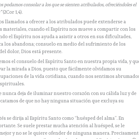
s podamos consolar a los que se sienten atribulados, ofreciéndoles el
”
(2Cor 1,4).
os llamados a ofrecer a los atribulados puede extenderse a
 materiales, cuando el Espíritu nos mueve a compartir con los
do el Espíritu nos ayuda a asistir a otros en sus dificultades,
ca los abandona; consuelo en medio del sufrimiento de los
el dolor, Dios está presente.
os el consuelo del Espíritu Santo en nuestra propia vida, y qu
ar la mirada a Dios, puesto que fácilmente olvidamos su
cupaciones de la vida cotidiana, cuando nos sentimos abrumado
spirituales.
e nunca deja de iluminar nuestro corazón con su cálida luz y de
rcatamos de que no hay ninguna situación que excluya su
tés se dirija al Espíritu Santo como “huésped del alma”. En
rtante. Se suele prestar mucha atención al huésped, se le
 mejor y no se le quiere ofender de ninguna manera. Precisament