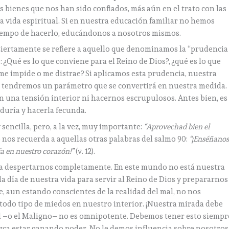
los bienes que nos han sido confiados, más aún en el trato con las
a vida espiritual. Si en nuestra educación familiar no hemos
tiempo de hacerlo, educándonos a nosotros mismos.
 Ciertamente se refiere a aquello que denominamos la “prudencia
o: ¿Qué es lo que conviene para el Reino de Dios?, ¿qué es lo que
 me impide o me distrae? Si aplicamos esta prudencia, nuestra
s y tendremos un parámetro que se convertirá en nuestra medida.
n una tensión interior ni hacernos escrupulosos. Antes bien, es
duría y hacerla fecunda.
sencilla, pero, a la vez, muy importante:
“Aprovechad bien el
 nos recuerda a aquellas otras palabras del salmo 90:
“¡Enséñano
ía en nuestro corazón!”
(v. 12).
 y a despertarnos completamente. En este mundo no está nuestra
 día de nuestra vida para servir al Reino de Dios y prepararnos
, aun estando conscientes de la realidad del mal, no nos
odo tipo de miedos en nuestro interior. ¡Nuestra mirada debe
mal –o el Maligno– no es omnipotente. Debemos tener esto siempr
zca estar ganando poder. No le demos influencia sobre nosotros