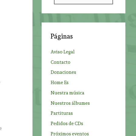
u
s
c
a
Páginas
r
p
Aviso Legal
o
Contacto
r
Donaciones
:
s
Home Es
Nuestra música
Nuestros álbumes
Partituras
Pedidos de CDs
e
Próximos eventos