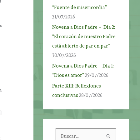
n
“Fuente de misericordia”
31/07/2026
us
Novena a Dios Padre – Día 2:
“El corazón de nuestro Padre
o
está abierto de par en par”
30/07/2026
Novena a Dios Padre – Día 1:
“Dios es amor”
29/07/2026
Parte XIII: Reflexiones
a
conclusivas
28/07/2026
n
u
l
s
B
e