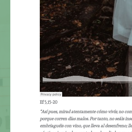
Ef 5,15-20
“Así pues, mirad atentamente cómo vivís; no com
porque corren días malos. Por tanto, no seáis ins
embriaguéis con vino, que lleva al desenfreno; ll