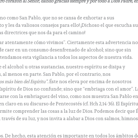
ro corazón al Señor, dando gracias siempre y por todo a Dios Padre, e
no como San Pablo, que no se cansa de exhortar a sus
y les da valiosos consejos para ello! ¡Dichoso el que escucha s
s directrices que nos da para el camino!
ar atentamente cómo vivimos”. Ciertamente esta advertencia n
o de caer en un consumo desenfrenado de alcohol; sino que sin
tendamos esta vigilancia a todos los aspectos de nuestra vida.
 el alcohol u otras sustancias, nuestro espíritu se disipa y
al menos en parte. San Pablo, por el contrario, nos
s más bien del Espíritu”.
Éste nos eleva por encima de nosotros
Espíritu de Dios no confunde; sino que “embriaga con el amor”. L
arse con la embriaguez del vino, como nos muestra San Pablo e
n claro en su discurso de Pentecostés (cf. Hch 2,14-36). El Espírit
mite comprender las cosas a la luz de Dios. Podemos decir que É
ravés de su luz, y nos invita a alabar a Dios con salmos, himno
. De hecho, esta atención es importante en todos los ámbitos d