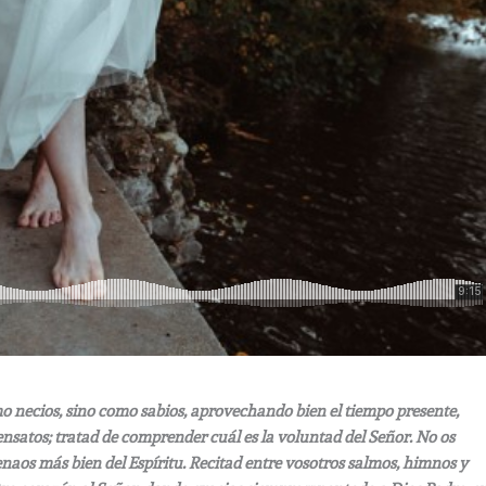
o necios, sino como sabios, aprovechando bien el tiempo presente,
ensatos; tratad de comprender cuál es la voluntad del Señor. No os
enaos más bien del Espíritu. Recitad entre vosotros salmos, himnos y