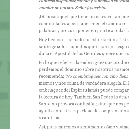
cánticos inspirados; cantad y salmodiad en vuest
nombre de nuestro Señor Jesucristo.
¡Dichoso aquel que tiene un maestro tan bue
comunidades a permanecer en el camino recto 
palabras y procura poner en práctica todas la
Hoy hemos escuchado su exhortación a “mir
se dirige sólo a aquellos que están en riesg
duda el Apóstol de los Gentiles quiere que ex
En lo que refiere a la embriaguez que produce
perdemos el dominio sobre nosotros mismos, 
recomienda:
“No os embriaguéis con vino; llenao
mismos y nos colma de verdadera alegría. El 
embriaguez del Espíritu jamás puede compar
la lectura de hoy. También San Pedro lo deja e
Santo no provoca confusión; sino que nos per
agudiza nuestra capacidad de comprensión a t
y cánticos…
Así, pues, miremos atentamente cómo vivimos