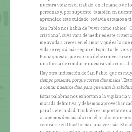
nuestra vida: en el trabajo, en el manejo de 
personas y, por supuesto, también en nuestr
aprendido este cuidado, todavía estamos a 
San Pablo nos habla de “vivir como sabios”.
cristiana”, cuya vara de medir es este criteri
me ayuda a crecer en el amor y qué es lo que
vida se regirá más según el Espíritu de Dio
Por supuesto que esto no debe convertirse e
una forma de conducir nuestra vida con sabi
Hay otra indicación de San Pablo, que es muy 
tiempo presente, porque corren días malos”.
Esto
a contar nuestros días, para que entre la sabidur
Estas palabras nos exhortan a la vigilancia
morada definitiva, y debemos aprovechar cada
para la eternidad. También es importante que
ocupemos demasiado con él ni alimentemos t
centrarse en Dios! Insisto una vez más: El 
presente y traerlo a la memoria cuando pare