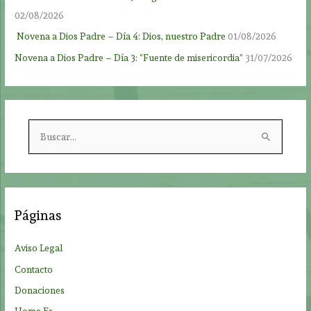
02/08/2026
Novena a Dios Padre – Día 4: Dios, nuestro Padre
01/08/2026
Novena a Dios Padre – Día 3: “Fuente de misericordia”
31/07/2026
B
u
s
c
a
Páginas
r
p
Aviso Legal
o
Contacto
r
Donaciones
: