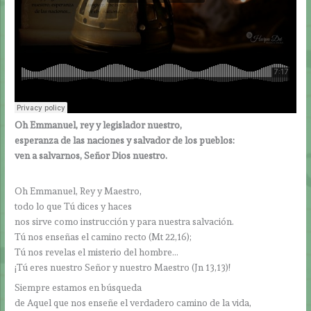
Oh Emmanuel, rey y legislador nuestro,
esperanza de las naciones y salvador de los pueblos:
ven a salvarnos, Señor Dios nuestro.
Oh Emmanuel, Rey y Maestro,
todo lo que Tú dices y haces
nos sirve como instrucción y para nuestra salvación.
Tú nos enseñas el camino recto (Mt 22,16);
Tú nos revelas el misterio del hombre…
¡Tú eres nuestro Señor y nuestro Maestro (Jn 13,13)!
Siempre estamos en búsqueda
de Aquel que nos enseñe el verdadero camino de la vida,