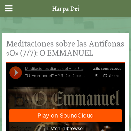
Harpa Dei
Ir
al
contenido
Meditaciones sobre las Antífonas
«O» (7/7): O EMMANUEL