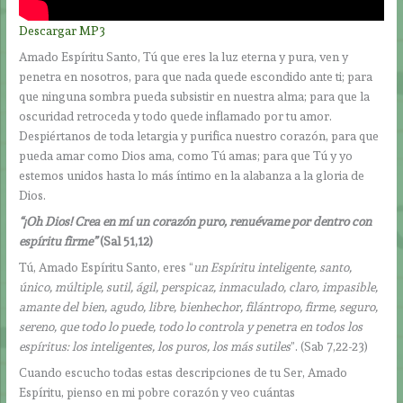
Descargar MP3
Amado Espíritu Santo, Tú que eres la luz eterna y pura, ven y
penetra en nosotros, para que nada quede escondido ante ti; para
que ninguna sombra pueda subsistir en nuestra alma; para que la
oscuridad retroceda y todo quede inflamado por tu amor.
Despiértanos de toda letargia y purifica nuestro corazón, para que
pueda amar como Dios ama, como Tú amas; para que Tú y yo
estemos unidos hasta lo más íntimo en la alabanza a la gloria de
Dios.
“¡Oh Dios! Crea en mí un corazón puro, renuévame por dentro con
espíritu firme”
(Sal 51,12)
Tú, Amado Espíritu Santo, eres “
un Espíritu inteligente, santo,
único, múltiple, sutil, ágil, perspicaz, inmaculado, claro, impasible,
amante del bien, agudo, libre, bienhechor, filántropo, firme, seguro,
sereno, que todo lo puede, todo lo controla y penetra en todos los
espíritus: los inteligentes, los puros, los más sutiles
”. (Sab 7,22-23)
Cuando escucho todas estas descripciones de tu Ser, Amado
Espíritu, pienso en mi pobre corazón y veo cuántas