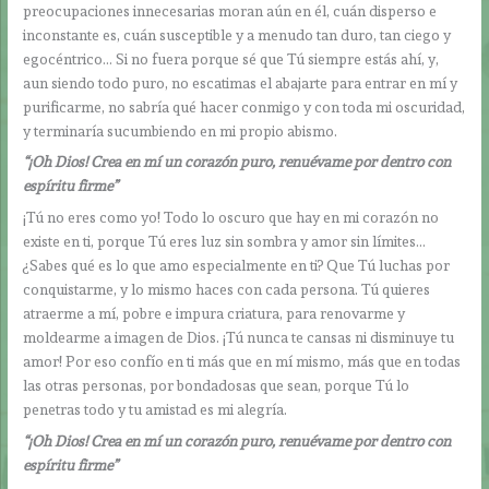
preocupaciones innecesarias moran aún en él, cuán disperso e
inconstante es, cuán susceptible y a menudo tan duro, tan ciego y
egocéntrico… Si no fuera porque sé que Tú siempre estás ahí, y,
aun siendo todo puro, no escatimas el abajarte para entrar en mí y
purificarme, no sabría qué hacer conmigo y con toda mi oscuridad,
y terminaría sucumbiendo en mi propio abismo.
“¡Oh Dios! Crea en mí un corazón puro, renuévame por dentro con
espíritu firme”
¡Tú no eres como yo! Todo lo oscuro que hay en mi corazón no
existe en ti, porque Tú eres luz sin sombra y amor sin límites…
¿Sabes qué es lo que amo especialmente en ti? Que Tú luchas por
conquistarme, y lo mismo haces con cada persona. Tú quieres
atraerme a mí, pobre e impura criatura, para renovarme y
moldearme a imagen de Dios. ¡Tú nunca te cansas ni disminuye tu
amor! Por eso confío en ti más que en mí mismo, más que en todas
las otras personas, por bondadosas que sean, porque Tú lo
penetras todo y tu amistad es mi alegría.
“¡Oh Dios! Crea en mí un corazón puro, renuévame por dentro con
espíritu firme”