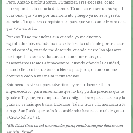
Pero, Amado Espíritu Santo, Tú también eres exigente, como
corresponde a la esencia del amor. Tú no quieres ser un huésped
ocasional, que viene por un momento y luego ya no se le presta
atención. Tú quieres conquistarme, para que ya no anhele otra cosa
que vivir en tu luz.
Por eso Tú no me sueltas aun cuando yo me duermo
espiritualmente, cuando no me esfuerzo lo suficiente por trabajar
en mi corazón, cuando me descuido, cuando cierro los ojos ante
mis imperfecciones voluntarias, cuando me entrego a
pensamientos tontos e innecesarios, cuando ofendo la castidad,
cuando lleno mi corazón con bienes pasajeros, cuando no me
domino y cedo a mis malas inclinaciones.
Entonces, Tú vienes para advertirme y recordarme el bien
imperecedero, para enseñarme que no hay piedra preciosa que te
iguale a Ti y que, en comparación contigo, el oro parece arena y la
plata no es más que barro. Entonces, Tú me traes a la memoria a tu
amigo San Pablo, que todo lo consideraba basura con tal de ganar
a Cristo (cf. Fil 3,8).
“¡Oh Dios! Crea en mí un corazón puro, renuévame por dentro con
espíritu firme”