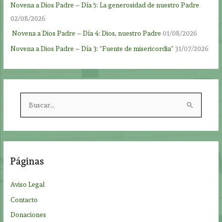
Novena a Dios Padre – Día 5: La generosidad de nuestro Padre
02/08/2026
Novena a Dios Padre – Día 4: Dios, nuestro Padre
01/08/2026
Novena a Dios Padre – Día 3: “Fuente de misericordia”
31/07/2026
B
u
s
c
a
Páginas
r
p
Aviso Legal
o
Contacto
r
Donaciones
: