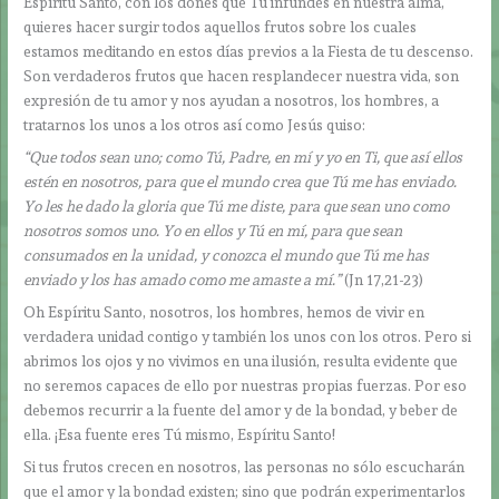
Espíritu Santo, con los dones que Tú infundes en nuestra alma,
quieres hacer surgir todos aquellos frutos sobre los cuales
estamos meditando en estos días previos a la Fiesta de tu descenso.
Son verdaderos frutos que hacen resplandecer nuestra vida, son
expresión de tu amor y nos ayudan a nosotros, los hombres, a
tratarnos los unos a los otros así como Jesús quiso:
“Que todos sean uno; como Tú, Padre, en mí y yo en Ti, que así ellos
estén en nosotros, para que el mundo crea que Tú me has enviado.
Yo les he dado la gloria que Tú me diste, para que sean uno como
nosotros somos uno. Yo en ellos y Tú en mí, para que sean
consumados en la unidad, y conozca el mundo que Tú me has
enviado y los has amado como me amaste a mí.”
(Jn 17,21-23)
Oh Espíritu Santo, nosotros, los hombres, hemos de vivir en
verdadera unidad contigo y también los unos con los otros. Pero si
abrimos los ojos y no vivimos en una ilusión, resulta evidente que
no seremos capaces de ello por nuestras propias fuerzas. Por eso
debemos recurrir a la fuente del amor y de la bondad, y beber de
ella. ¡Esa fuente eres Tú mismo, Espíritu Santo!
Si tus frutos crecen en nosotros, las personas no sólo escucharán
que el amor y la bondad existen; sino que podrán experimentarlos