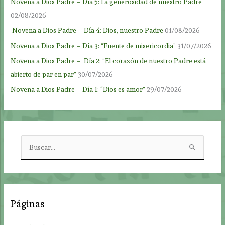
Novena a Dios Padre – Día 5: La generosidad de nuestro Padre
02/08/2026
Novena a Dios Padre – Día 4: Dios, nuestro Padre
01/08/2026
Novena a Dios Padre – Día 3: “Fuente de misericordia”
31/07/2026
Novena a Dios Padre – Día 2: “El corazón de nuestro Padre está
abierto de par en par”
30/07/2026
Novena a Dios Padre – Día 1: “Dios es amor”
29/07/2026
B
u
s
c
a
Páginas
r
p