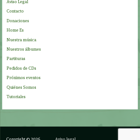
Aviso Legal
o
Contacto
r
Donaciones
:
Home Es
Nuestra música
Nuestros álbumes
Partituras
Pedidos de CDs
Próximos eventos
Quiénes Somos
Tutoriales
Copyright © 2026
Aviso legal