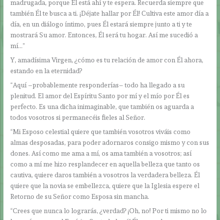
madrugada, porque Él está ahí y te espera. Recuerda siempre que
también Él te busca a ti. ¡Déjate hallar por Él! Cultiva este amor día a
día, en un diálogo íntimo, pues Él estará siempre junto a ti y te
mostrará Su amor. Entonces, Él será tu hogar. Así me sucedió a
mí…”
Y, amadísima Virgen, ¿cómo es tu relación de amor con Él ahora,
estando en la eternidad?
“Aquí –probablemente responderías– todo ha llegado a su
plenitud. El amor del Espíritu Santo por mí y el mío por Él es
perfecto. Es una dicha inimaginable, que también os aguarda a
todos vosotros si permanecéis fieles al Señor.
“Mi Esposo celestial quiere que también vosotros viváis como
almas desposadas, para poder adornaros consigo mismo y con sus
dones. Así como me ama a mí, os ama también a vosotros; así
como a mí me hizo resplandecer en aquella belleza que tanto os
cautiva, quiere daros también a vosotros la verdadera belleza. Él
quiere que la novia se embellezca, quiere que la Iglesia espere el
Retorno de su Señor como Esposa sin mancha.
“Crees que nunca lo lograrás, ¿verdad? ¡Oh, no! Por ti mismo no lo