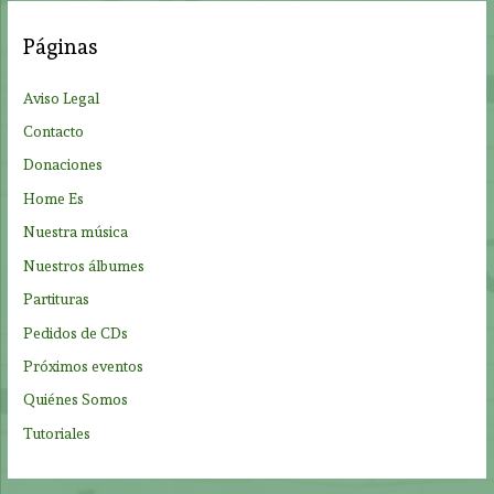
a
Páginas
r
p
Aviso Legal
o
Contacto
r
Donaciones
:
Home Es
Nuestra música
Nuestros álbumes
Partituras
Pedidos de CDs
Próximos eventos
Quiénes Somos
Tutoriales