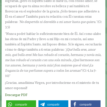
lograrías, ¡pero el Espíritu Santo lo hará! Él, con celoso amor, se
ocupará de que tu alma recobre su belleza y así también tú
florezcas en el esplendor de la gracia. ¡Sólo tienes que adherirte a
Él en el amor! También para tu relación con Él cuentan estas
palabras:
‘No despertéis ni desveléis a mi amor hasta que quiera.’
(Ct
3,5)
“Nunca podré hablar lo suficientemente bien de Él. Así como alabo
las obras de mi Padre y llevo a mi Hijo en mi corazón, así amo
también al Espíritu Santo, mi Esposo divino. Si le sigues, escucharás
cómo te dirige también a ti estas palabras
: ‘¡Qué bella eres, amor
mío, qué bella eres! Me has robado el corazón, hermana y novia mía,
me has robado el corazón con una sola mirada. ¡Qué hermosos son
tus amores, hermana y novia mía! ¡Son mejores que el vino! ¡La
fragancia de tus perfumes supera a todos los aromas!’
(Ct 4,1a.9-
10)”
¡Gracias, amadísima Virgen, por introducirme en el misterio de tu
amor esponsal!
Descargar PDF
compartir
compartir
compartir