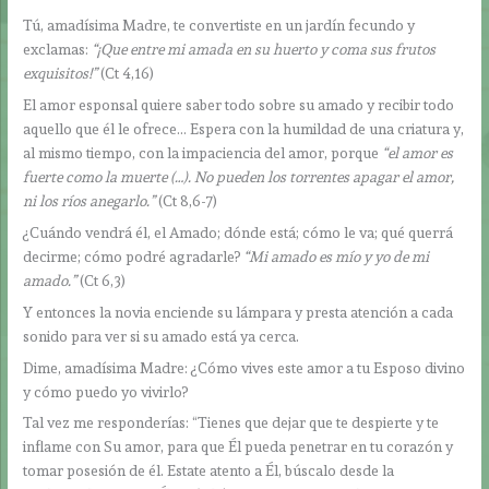
Tú, amadísima Madre, te convertiste en un jardín fecundo y
exclamas:
“¡Que entre mi amada en su huerto y coma sus frutos
exquisitos!”
(Ct 4,16)
El amor esponsal quiere saber todo sobre su amado y recibir todo
aquello que él le ofrece… Espera con la humildad de una criatura y,
al mismo tiempo, con la impaciencia del amor, porque
“el amor es
fuerte como la muerte (…). No pueden los torrentes apagar el amor,
ni los ríos anegarlo.”
(Ct 8,6-7)
¿Cuándo vendrá él, el Amado; dónde está; cómo le va; qué querrá
decirme; cómo podré agradarle?
“Mi amado es mío y yo de mi
amado.”
(Ct 6,3)
Y entonces la novia enciende su lámpara y presta atención a cada
sonido para ver si su amado está ya cerca.
Dime, amadísima Madre: ¿Cómo vives este amor a tu Esposo divino
y cómo puedo yo vivirlo?
Tal vez me responderías: “Tienes que dejar que te despierte y te
inflame con Su amor, para que Él pueda penetrar en tu corazón y
tomar posesión de él. Estate atento a Él, búscalo desde la