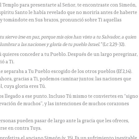
l Templo para presentarte al Señor, te encontraste con Simeón,
l Espíritu Santo le había revelado que no moriría antes de haberte
to y tomándote en Sus brazos, pronunció sobre Ti aquellas
u siervo irse en paz, porque mis ojos han visto a tu Salvador, a quien
lumbrar a las naciones y gloria de tu pueblo Israel.”
(Lc 2,29-32).
ú quieres conceder a tu Pueblo. Después de un largo peregrinar,
ó a Ti.
 separaba a Tu Pueblo escogido de los otros pueblos (Ef 2,14).
! Ahora, gracias a Ti, podemos caminar juntos: las naciones que
, cuya gloria eres Tú.
 llegado a ese punto. Incluso Tú mismo te conviertes en “signo
elevación de muchos”, y las intenciones de muchos corazones
rsonas pueden pasar de largo ante la gracia que les ofreces,
rse en contra Tuya.
ofetiza el anciano Simeón (v. 35). Es un sufrimiento inevitable,