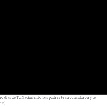
ocho días de Tu Nacimiento Tus padres te circuncidaron y te
21).