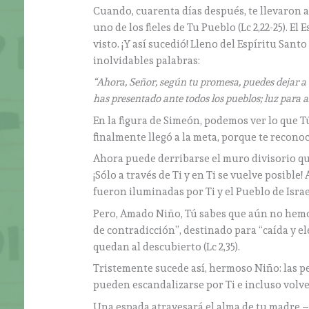
Cuando, cuarenta días después, te llevaron a
uno de los fieles de Tu Pueblo (Lc 2,22-25). E
visto. ¡Y así sucedió! Lleno del Espíritu San
inolvidables palabras:
“Ahora, Señor, según tu promesa, puedes dejar a t
has presentado ante todos los pueblos; luz para a
En la figura de Simeón, podemos ver lo que T
finalmente llegó a la meta, porque te reconoci
Ahora puede derribarse el muro divisorio que
¡Sólo a través de Ti y en Ti se vuelve posible
fueron iluminadas por Ti y el Pueblo de Israel
Pero, Amado Niño, Tú sabes que aún no hemos
de contradicción”, destinado para “caída y 
quedan al descubierto (Lc 2,35).
Tristemente sucede así, hermoso Niño: las pe
pueden escandalizarse por Ti e incluso volve
Una espada atravesará el alma de tu madre –pr