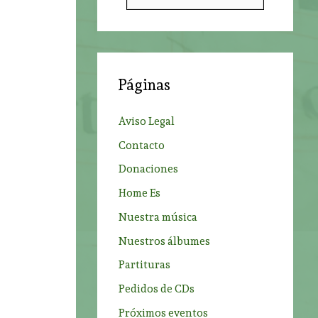
u
s
c
a
Páginas
r
p
Aviso Legal
o
Contacto
r
Donaciones
:
Home Es
Nuestra música
Nuestros álbumes
Partituras
Pedidos de CDs
Próximos eventos