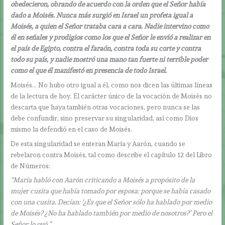
obedecieron, obrando de acuerdo con la orden que el Señor había
dado a Moisés. Nunca más surgió en Israel un profeta igual a
Moisés, a quien el Señor trataba cara a cara. Nadie intervino como
él en señales y prodigios como los que el Señor le envió a realizar en
el país de Egipto, contra el faraón, contra toda su corte y contra
todo su país, y nadie mostró una mano tan fuerte ni terrible poder
como el que él manifestó en presencia de todo Israel.
Moisés… No hubo otro igual a él, como nos dicen las últimas líneas
de la lectura de hoy. El carácter único de la vocación de Moisés no
descarta que haya también otras vocaciones, pero nunca se las
debe confundir, sino preservar su singularidad, así como Dios
mismo la defendió en el caso de Moisés.
De esta singularidad se enteran María y Aarón, cuando se
rebelaron contra Moisés, tal como describe el capítulo 12 del Libro
de Números:
“María habló con Aarón criticando a Moisés a propósito de la
mujer cusita que había tomado por esposa: porque se había casado
con una cusita. Decían: ‘¿Es que el Señor sólo ha hablado por medio
de Moisés? ¿No ha hablado también por medio de nosotros?’ Pero el
Señor lo oyó.”