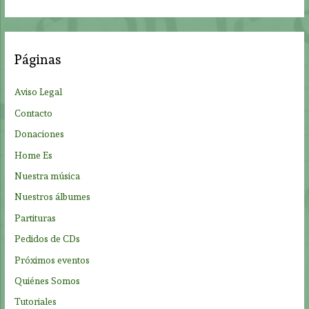
s
c
a
Páginas
r
p
Aviso Legal
o
Contacto
r
Donaciones
:
Home Es
Nuestra música
Nuestros álbumes
Partituras
Pedidos de CDs
Próximos eventos
Quiénes Somos
Tutoriales