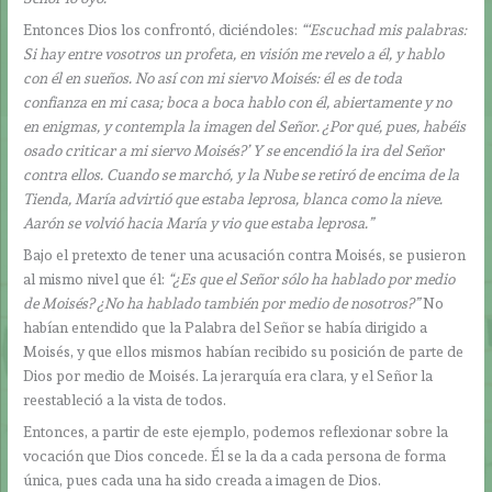
Entonces Dios los confrontó, diciéndoles:
“‘Escuchad mis palabras:
Si hay entre vosotros un profeta, en visión me revelo a él, y hablo
con él en sueños. No así con mi siervo Moisés: él es de toda
confianza en mi casa; boca a boca hablo con él, abiertamente y no
en enigmas, y contempla la imagen del Señor. ¿Por qué, pues, habéis
osado criticar a mi siervo Moisés?’ Y se encendió la ira del Señor
contra ellos. Cuando se marchó, y la Nube se retiró de encima de la
Tienda, María advirtió que estaba leprosa, blanca como la nieve.
Aarón se volvió hacia María y vio que estaba leprosa.”
Bajo el pretexto de tener una acusación contra Moisés, se pusieron
al mismo nivel que él:
“¿Es que el Señor sólo ha hablado por medio
de Moisés? ¿No ha hablado también por medio de nosotros?”
No
habían entendido que la Palabra del Señor se había dirigido a
Moisés, y que ellos mismos habían recibido su posición de parte de
Dios por medio de Moisés. La jerarquía era clara, y el Señor la
reestableció a la vista de todos.
Entonces, a partir de este ejemplo, podemos reflexionar sobre la
vocación que Dios concede. Él se la da a cada persona de forma
única, pues cada una ha sido creada a imagen de Dios.