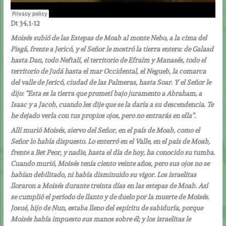
Dt 34,1-12
Moisés subió de las Estepas de Moab al monte Nebo, a la cima del
Pisgá, frente a Jericó, y el Señor le mostró la tierra entera: de Galaad
hasta Dan, todo Neftalí, el territorio de Efraím y Manasés, todo el
territorio de Judá hasta el mar Occidental, el Negueb, la comarca
del valle de Jericó, ciudad de las Palmeras, hasta Soar. Y el Señor le
dijo: “Esta es la tierra que prometí bajo juramento a Abraham, a
Isaac y a Jacob, cuando les dije que se la daría a su descendencia. Te
he dejado verla con tus propios ojos, pero no entrarás en ella”.
Allí murió Moisés, siervo del Señor, en el país de Moab, como el
Señor lo había dispuesto. Lo enterró en el Valle, en el país de Moab,
frente a Bet Peor, y nadie, hasta el día de hoy, ha conocido su tumba.
Cuando murió, Moisés tenía ciento veinte años, pero sus ojos no se
habían debilitado, ni había disminuido su vigor. Los israelitas
lloraron a Moisés durante treinta días en las estepas de Moab. Así
se cumplió el período de llanto y de duelo por la muerte de Moisés.
Josué, hijo de Nun, estaba lleno del espíritu de sabiduría, porque
Moisés había impuesto sus manos sobre él; y los israelitas le