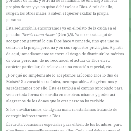
portador de la luz y estrella de la mañana, se embriagó con sus
propios dones y ya no quiso debérselos a Dios. A raíz de ello,
surgen los otros males, a saber, el querer exaltar la propia
persona.
Esta seducción la encontramos ya en el relato de la caída en el
pecado:
“Seréis como dioses”
(Gen 3,5). Ya no se trata aquí de
acoger con gratitud lo que Dios hace y concede, sino que uno se
centra en la propia persona y en sus supuestos privilegios. A partir
de aquí, inmediatamente se corre el riesgo de disminuir los méritos
de otras personas, de no reconocer el actuar de Dios en su
carácter particular, de relativizar una vocación especial, etc.
¿Por qué no simplemente lo aceptamos así como Dios lo dijo de
Moisés? Su vocación era única, incomparable… Alegrémonos y
agradezcamos por ello. Éste es también el camino apropiado para
vencer toda forma de envidia en nosotros mismos y poder así
alegrarnos de los dones que la otra persona ha recibido.
Si los envidiaríamos, de alguna manera estaríamos tratando de
corregir indirectamente a Dios.
Él suscita vocaciones especiales para el bien de los hombres, para
glorificarse maravillosamente en ellas. Cada cual debe ocupar el