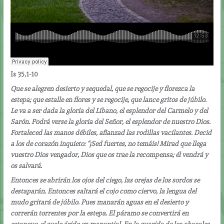
Is 35,1-10
Que se alegren desierto y sequedal, que se regocije y florezca la
estepa; que estalle en flores y se regocije, que lance gritos de júbilo.
Le va a ser dada la gloria del Líbano, el esplendor del Carmelo y del
Sarón. Podrá verse la gloria del Señor, el esplendor de nuestro Dios.
Fortaleced las manos débiles, afianzad las rodillas vacilantes. Decid
a los de corazón inquieto: “¡Sed fuertes, no temáis! Mirad que llega
vuestro Dios vengador, Dios que os trae la recompensa; él vendrá y
os salvará.
Entonces se abrirán los ojos del ciego, las orejas de los sordos se
destaparán. Entonces saltará el cojo como ciervo, la lengua del
mudo gritará de júbilo. Pues manarán aguas en el desierto y
correrán torrentes por la estepa. El páramo se convertirá en
estanque, el suelo árido en manantial. En la guarida de los chacales