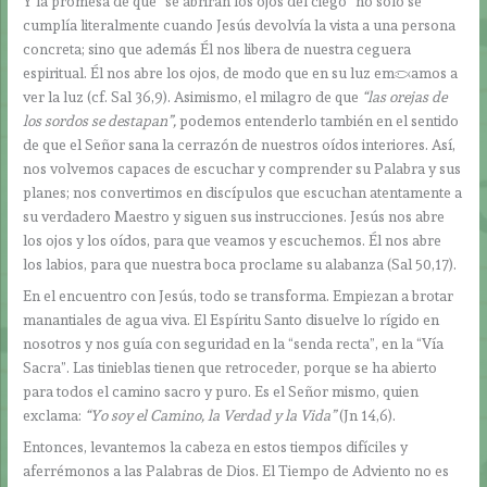
Y la promesa de que “se abrirán los ojos del ciego” no sólo se
cumplía literalmente cuando Jesús devolvía la vista a una persona
concreta; sino que además Él nos libera de nuestra ceguera
espiritual. Él nos abre los ojos, de modo que en su luz empezamos a
ver la luz (cf. Sal 36,9). Asimismo, el milagro de que
“las orejas de
los sordos se destapan”,
podemos entenderlo
también en el sentido
de que el Señor sana la cerrazón de nuestros oídos interiores. Así,
nos volvemos capaces de escuchar y comprender su Palabra y sus
planes; nos convertimos en discípulos que escuchan atentamente a
su verdadero Maestro y siguen sus instrucciones. Jesús nos abre
los ojos y los oídos, para que veamos y escuchemos. Él nos abre
los labios, para que nuestra boca proclame su alabanza (Sal 50,17).
En el encuentro con Jesús, todo se transforma. Empiezan a brotar
manantiales de agua viva. El Espíritu Santo disuelve lo rígido en
nosotros y nos guía con seguridad en la “senda recta”, en la “Vía
Sacra”. Las tinieblas tienen que retroceder, porque se ha abierto
para todos el camino sacro y puro. Es el Señor mismo, quien
exclama:
“Yo soy el Camino, la Verdad y la Vida”
(Jn 14,6).
Entonces, levantemos la cabeza en estos tiempos difíciles y
aferrémonos a las Palabras de Dios. El Tiempo de Adviento no es