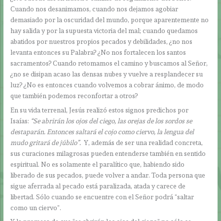
Cuando nos desanimamos, cuando nos dejamos agobiar
demasiado por la oscuridad del mundo, porque aparentemente no
hay salida y por la supuesta victoria del mal; cuando quedamos
abatidos por nuestros propios pecados y debilidades, ¿no nos
levanta entonces su Palabra? ¿No nos fortalecen los santos
sacramentos? Cuando retomamos el camino y buscamos al Señor,
¿no se disipan acaso las densas nubes y vuelve a resplandecer su
luz? ¿No es entonces cuando volvemos a cobrar ánimo, de modo
que también podemos reconfortar a otros?
En su vida terrenal, Jesús realizó estos signos predichos por
Isaías:
“Se abrirán los ojos del ciego, las orejas de los sordos se
destaparán. Entonces saltará el cojo como ciervo, la lengua del
mudo gritará de júbilo”.
Y, además de ser una realidad concreta,
sus curaciones milagrosas pueden entenderse también en sentido
espiritual. No es solamente el paralítico que, habiendo sido
liberado de sus pecados, puede volver a andar. Toda persona que
sigue aferrada al pecado está paralizada, atada y carece de
libertad. Sólo cuando se encuentre con el Señor podrá “saltar
como un ciervo”.