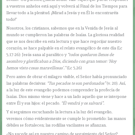
a vuestros anhelos está aquí y volverá al Final de los Tiempos para
llevar todo a la plenitud. ¡Mirad a Jesús y en Él lo encontraréis
todo!”
Nosotros, los cristianos, sabemos que en la Venida de Jesús al
mundo se cumplieron las palabras de Isaías. La gloriosa realidad
que se nos describe en esta lectura y que hace regocijar nuestro
corazón, se hace palpable en el relato evangélico de este día (Lc
5,17-26): Jesús sana al paralítico y
“todos quedaron llenos de
asombro y glorificaban a Dios, diciendo con gran temor: ‘Hoy
hemos visto cosas maravillosas’.”
(Lc 5,26)
Pero antes de obrar el milagro visible, el Señor había pronunciado
las palabras decisivas:
“Tus pecados te son perdonados”
(v. 20). Así,
a la luz de este evangelio podemos comprender la profecía de
Isaías. Dios mismo viene y hace a un lado aquello que se interpone
entre Él y sus hijos: el pecado.
“Él vendrá y os salvará”.
Y si seguimos escuchando la lectura a la luz del evangelio,
veremos cómo evidentemente se cumple lo prometido: las manos
débiles se fortalecen; las rodillas vacilantes se afianzan.
¿No sucede así en nuestro camino de seguimiento del Señor?