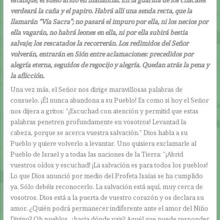
verdeará la caña y el papiro. Habrá allí una senda recta, que la
llamarán “Vía Sacra”; no pasará el impuro por ella, ni los necios por
ella vagarán, no habrá leones en ella, ni por ella subirá bestia
salvaje; los rescatados la recorrerán. Los redimidos del Señor
volverán, entrarán en Sión entre aclamaciones: precedidos por
alegría eterna, seguidos de regocijo y alegría. Quedan atrás la pena y
la aflicción.
Una vez más, el Señor nos dirige maravillosas palabras de
consuelo. ¡Él nunca abandona a su Pueblo! Es como si hoy el Señor
nos dijera a gritos: “¡Escuchad con atención y permitid que estas
palabras penetren profundamente en vosotros! Levantad la
cabeza, porque se acerca vuestra salvación.” Dios habla a su
Pueblo y quiere volverlo a levantar. Uno quisiera exclamarle al
Pueblo de Israel y a todas las naciones de la Tierra: “¡Abrid
vuestros oídos y escuchad! ¡La salvación es para todos los pueblos!
Lo que Dios anunció por medio del Profeta Isaías se ha cumplido
ya. Sólo debéis reconocerlo. La salvación está aquí, muy cerca de
vosotros. Dios está a la puerta de vuestro corazón y os declara su
amor. ¿Quién podrá permanecer indiferente ante el amor del Niño
Divino? Oh pueblos, ¿hacia dónde vais? Aquél que puede responder