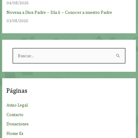
04/08/2026
Novena a Dios Padre – Día 6 – Conocer a nuestro Padre
03/08/2026
B
u
s
c
a
Páginas
r
p
Aviso Legal
o
Contacto
r
Donaciones
:
Home Es