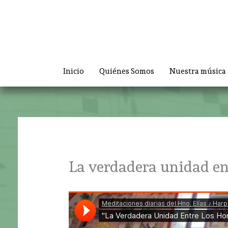
Ir
al
contenido
Inicio
Quiénes Somos
Nuestra música
La verdadera unidad en