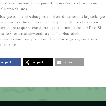
 Adán” y cada esfuerzo por permitir que el Señor obre más en
el Reino de Dios.
los que son bautizados pero no viven de acuerdo a la gracia que
 no conocen a Dios o lo conocen muy poco. ¡Todos ellos están
tocados, para que se conviertan y sean iluminados por Dios! Si
o de Él, estamos sirviendo a este fin. Dios sabrá
nos la comunión plena con Él, con los ángeles y con todas
a siempre.
compartir
compartir
correo