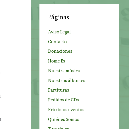
c
a
Páginas
r
p
Aviso Legal
o
Contacto
r
Donaciones
:
Home Es
Nuestra música
r
Nuestros álbumes
Partituras
o
Pedidos de CDs
Próximos eventos
s
Quiénes Somos