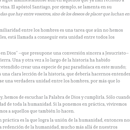
es sigue manifestándose aun en aquellos que ya han recibido a
divina. El apóstol Santiago, por ejemplo, se lamenta en su
das que hay entre vosotros, sino de los deseos de placer que luchan en
amiliaridad entre los hombres es una tarea que aún no hemos
les, está llamada a conseguir esta unidad entre todos los
o en Dios” –que presupone una conversión sincera a Jesucristo–
ierra. Una y otra vez a lo largo de la historia ha habido
 pretendido crear una especie de paz paradisíaca en este mundo;
s una clara lección de la historia, que debería hacernos entende
rse una verdadera unidad entre los hombres, por más que lo
y, hemos de escuchar la Palabra de Dios y cumplirla. Sólo cuand
ad de toda la humanidad. Si la ponemos en práctica, viviremos
emos a aquellos que también lo hacen.
 práctica es la que logra la unión de la humanidad, entonces no
a redención de la humanidad, mucho más allá de nuestros