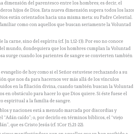
ma dimensión del parentesco entre los hombres; es decir, el
deros hijos de Dios. Esta nueva dimensión supera todos los lazo
 Dios están orientados hacia una misma meta: su Padre Celestial.
familiar como con aquellos que buscan seriamente la Voluntad
a carne, sino del espíritu (cf. Jn 1,12-13). Por eso no conoce
e del mundo, dondequiera que los hombres cumplan la Voluntad
sa surge cuando los parientes de sangre se convierten también
 evangelio de hoy como si el Señor estuviese rechazando a su
ción que nos da para hacernos ver más allá de los vínculos
luidos en la filiación divina, cuando también buscan la Voluntad
s en obstáculo para hacer lo que Dios quiere. Si éste fuese el
 espiritual a la familia de sangre.
pueblos y naciones está a menudo marcada por discordias y
l “Adán caído”; o, por decirlo en términos bíblicos, el “viejo
”, que es Cristo Jesús (cf. 1Cor 15,21-22).