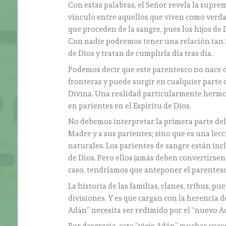
Con estas palabras, el Señor revela la supre
vínculo entre aquellos que viven como verda
que proceden de la sangre, pues los hijos de
Con nadie podremos tener una relación tan 
de Dios y tratan de cumplirla día tras día.
Podemos decir que este parentesco no nace de l
fronteras y puede surgir en cualquier part
Divina. Una realidad particularmente hermo
en parientes en el Espíritu de Dios.
No debemos interpretar la primera parte del
Madre y a sus parientes; sino que es una lec
naturales. Los parientes de sangre están inc
de Dios. Pero ellos jamás deben convertírseno
caso, tendríamos que anteponer el parentesco
La historia de las familias, clanes, tribus, 
divisiones. Y es que cargan con la herencia de
Adán” necesita ser redimido por el “nuevo Adán