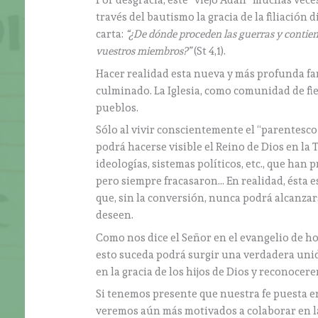
Por desgracia, este “viejo Adán” muchas vec
través del bautismo la gracia de la filiación 
carta:
“¿De dónde proceden las guerras y contien
vuestros miembros?”
(St 4,1).
Hacer realidad esta nueva y más profunda f
culminado. La Iglesia, como comunidad de fie
pueblos.
Sólo al vivir conscientemente el “parentesc
podrá hacerse visible el Reino de Dios en la T
ideologías, sistemas políticos, etc., que han
pero siempre fracasaron… En realidad, ésta e
que, sin la conversión, nunca podrá alcanza
deseen.
Como nos dice el Señor en el evangelio de ho
esto suceda podrá surgir una verdadera unid
en la gracia de los hijos de Dios y reconocer
Si tenemos presente que nuestra fe puesta en
veremos aún más motivados a colaborar en l