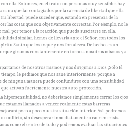
con ella. Entonces, en el trato con personas muy sensibles hay
para no quedar contagiados por la carencia de libertad que ella
stra libertad, puede suceder que, estando en presencia de la
cer las cosas que son objetivamente correctas. Por ejemplo, no l
mal, por temor a la reacción que pueda suscitarse en ella.
ilidad similar, hemos de llevarla ante el Señor, con todos los
spíritu Santo que los toque y nos fortalezca. De hecho, es un
porque giramos constantemente en torno a nosotros mismos y a
apartamos de nosotros mismos y nos dirigimos a Dios. ¡Sólo Él
o tiempo, le pedimos que nos sane interiormente, porque a
ue de ninguna manera puede confundirse con una sensibilidad
, que activan fuertemente nuestra auto-protección.
a hipersensibilidad, no deberíamos simplemente cerrar los ojo
 que estamos llamados a vencer realmente estas barreras
 mejorará poco a poco nuestra situación interior. Así, podremos
o conflicto, sin desesperar inmediatamente o caer en crisis.
os como el centro de todo y podremos evaluar las situaciones