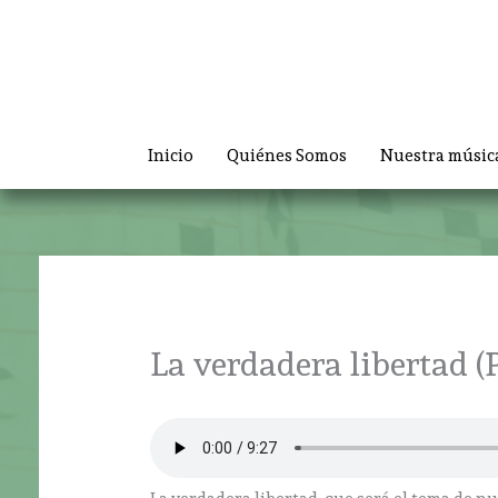
Ir
al
contenido
Inicio
Quiénes Somos
Nuestra músic
La verdadera libertad (P