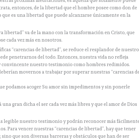
nuestras próximas meditaciones, es aquella que solamente puede
 trata, entonces, de la libertad que el hombre posee como don de
no que es una libertad que puede alcanzarse únicamente en la
ra libertad” va de la mano con la transformación en Cristo, que
ose cada vez más en nosotros.
ficas “carencias de libertad”, se reduce el resplandor de nuestr
uede penetrarnos del todo. Entonces, nuestra vida no refleja
muy convincente nuestro testimonio como hombres redimidos.
 deberían movernos a trabajar por superar nuestras “carencias d
 que podamos acoger Su amor sin impedimentos y sin ponerle
una gran dicha el ser cada vez más libres y que el amor de Dios
s legible nuestro testimonio y podrán reconocer más fácilment
ios. Para vencer nuestras “carencias de libertad”, hay que tener
; sino que son diversas barreras y obstáculos que han de ser