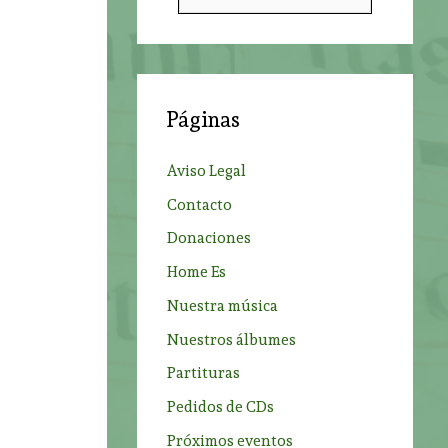
u
s
c
e
a
Páginas
r
p
Aviso Legal
o
Contacto
r
Donaciones
:
Home Es
Nuestra música
Nuestros álbumes
s
Partituras
Pedidos de CDs
Próximos eventos