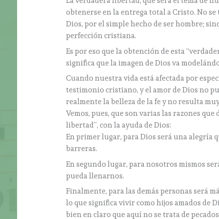
La verdadera libertad, que será el tema de 
obtenerse en la entrega total a Cristo. No se
Dios, por el simple hecho de ser hombre; si
perfección cristiana.
Es por eso que la obtención de esta “verdade
significa que la imagen de Dios va modelánd
Cuando nuestra vida está afectada por especí
testimonio cristiano, y el amor de Dios no p
realmente la belleza de la fe y no resulta 
Vemos, pues, que son varias las razones que
libertad”, con la ayuda de Dios:
En primer lugar, para Dios será una alegría
barreras.
En segundo lugar, para nosotros mismos será 
pueda llenarnos.
Finalmente, para las demás personas será má
lo que significa vivir como hijos amados de D
bien en claro que aquí no se trata de pecados