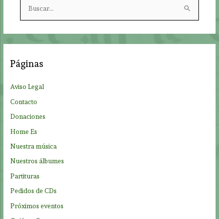
B
u
s
c
a
Páginas
r
p
Aviso Legal
o
Contacto
r
Donaciones
:
Home Es
Nuestra música
Nuestros álbumes
Partituras
Pedidos de CDs
Próximos eventos