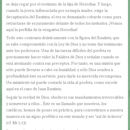
se deja cegar por el erotismo de la hija de Herodías. Y luego,
cuando la joven, influenciada por su impía madre, exige la
decapitación del Bautista, el rey es demasiado cobarde como para
retractarse de su juramento delante de todos los invitados. ¡Vemos
aquí la perfidia de la vengativa Herodías!
Todo esto contrasta drásticamente con la figura del Bautista, que
se sabe comprometido con la Ley de Dios y no teme dar testimonio
ante los poderosos. Una de las tareas difíciles del profeta es
precisamente hacer valer la Palabra de Dios y señalar cuando se
está atentando contra sus preceptos. Por tanto, es una misión que
sólo puede llevarse a cabo en humildad, y sólo Dios sondea a
profundidad éste su servicio, para darle su merecida recompensa.
Un ministerio tal puede costarle la vida al profeta, como sucede
aquí en el caso de Juan Bautista.
Seguir la verdad de Dios, obedecer sus mandamientos irrevocables
y someterse a ellos… Éste es un llamado que nosotros, los
católicos, hemos de poner en práctica, para convertirnos a nuestra
manera en un signo profético en este mundo y ser “sal de la tierra”
(cf. Mt 5,13).