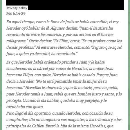
Mc 6,14-29
En aquel tiempo, como la fama de Jesús se había extendido, el rey
Herodes oyó hablar de él. Algunos decían: “Juan el Bautista ha
resucitado de entre los muertos, y por eso actúan en él fuerzas
milagrosas.” Otros decían: “Es Elías.; otros: “Es un profeta como los
demás profetas.” Al enterarse Herodes, comentó: “Seguro que aquel
Juan, a quien yo decapité, ha resucitado.”
Es que Herodes había ordenado prender a Juan y le había
encadenado en la cárcel por causa de Herodías, la mujer de su
hermano Filipo, con quien Herodes se había casado. Porque Juan
decía a Herodes: “No te está permitido tener la mujer de tu
hermano.” Herodías le aborrecía y quería matarle, pero no podía,
pues Herodes temía a Juan; sabía que era hombre justo y santo, y lo
protegía. Cuando le oía hablar, quedaba muy perplejo, y le
escuchaba con gusto.
Pero llegó el día oportuno, cuando Herodes, con ocasión de su
cumpleaños, dio un banquete a sus magnates, a los tribunos y a los
principales de Galilea. Entró la hija de la misma Herodías, que