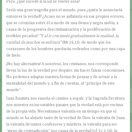
Pero, ¿qué sucede si la sal se vuelve sosa?
Sería una gran tragedia para el mundo, pues ¿quién le anunciaría
entonces la verdad? ¿Acaso no se asfixiaría en sus propios errores,
que se cernirían sobre él a modo de una densa y negra niebla, a
causa de la progresiva descristianización y la proliferación de
terribles pecados?
“Y al ir creciendo gradualmente la maldad, la
caridad de muchos se enfriará”
(Mt 24,12), de modo que los
corazones de los hombres quedarán rodeados como por una capa
de hielo.
¡No hay alternativa! A nosotros, los cristianos, nos corresponde
llevar la luz de la verdad por doquier, sin hacer falsas concesiones.
No podemos adaptar nuestra forma de pensar y de actuar a la
mentalidad del mundo y, a fin de cuentas, al “príncipe de este
mundo”.
Juan Bautista nos enseña el camino a seguir, y la Sagrada Escritura
nos muestra en incontables pasajes que la verdad está por encima
de la propia vida. Necesitamos valentía en un tiempo en que el
mundo se ha alejado tanto de la verdad de Dios: la valentía de Juan,
la valentía de tantos confesores y mártires, la valentía para ser
“signo de contradicción” por causa de la verdad (cf. Lc 2,34), la