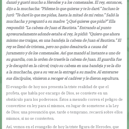
danzó y gustó mucho a Herodes y a los comensales. El rey, entonces,
dijo a la muchacha: “Pídeme lo que quieras y te lo daré.” Incluso le
juró: “Te daré lo que me pidas, hasta la mitad de mi reino.” Salió la
muchacha y preguntó a su madre: “¿Qué quieres que pida?” Ella
respondió: “La cabeza de Juan el Bautista.” Entrando al punto
apresuradamente adonde estaba el rey, le pidió: “Quiero que ahora
mismo me traigas, en una bandeja la cabeza de Juan el Bautista.” El
rey se llenó de tristeza, pero no quiso desairarla a causa del
juramento y de los comensales. Así que mandó al instante a uno de
su guardia, con la orden de traerle la cabeza de Juan. El guardia fue
y le decapitó en la cárcel; trajo su cabeza en una bandeja y se la dio
a la muchacha, que a su vez se la entregó a su madre. Al enterarse
sus discípulos, vinieron a recoger el cadáver y le dieron sepultura.
El evangelio de hoy nos presenta la triste realidad de que el
profeta, que habla por encargo de Dios, se convierte en un
obstáculo para los poderosos. Éstos a menudo corren el peligro de
convertirse en ley para sí mismos, en lugar de someterse a la Ley
de Dios; una presunción que, tarde o temprano, recaerá sobre ellos
mismos, si no se convierten.
Así, vemos en el evangelio de hoy la triste figura de Herodes, que