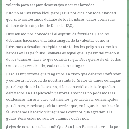
valentía para aceptar desventajas y ser rechazados…
Esto no es una tarea fácil, pero Jesús nos dice con toda claridad
que, si lo confesamos delante de los hombres, él nos confesará
delante de los ángeles de Dios (Lc 12,8).
Dios mismo nos concederá el espíritu de fortaleza. Pero no
debemos hacernos una falsa imagen de la valentía, como si
fuéramos a desafiar intrépidamente todos los peligros como los
héroes en las películas. Valiente es aquel que, a pesar del miedo y
de los temores, hace lo que considera que Dios quiere de él. Todos
somos capaces de ello, cada cual en su lugar.
Pero es importante que tengamos en claro que debemos defender
y confesar la verdad de nuestra santa fe. Si nos dejamos contagiar
por el espíritu del relativismo, si los contenidos de la fe quedan
debilitados en su aplicación pastoral, entonces no podemos ser
confesores. En este caso, estaríamos, por así decir, corrompidos
por dentro, e incluso podría suceder que, en lugar de confesar la
fe, evadamos hacerlo y busquemos caminos que agraden a la
gente. Pero éstos no son los caminos del Señor.
¡Lejos de nosotros tal actitud! Que San Juan Bautista interceda por