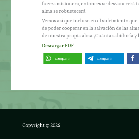
fuerza misionera, entonces se desvanecerá t
alma se robustecerá.
Vemos así que incluso en el sufrimiento que
de poder cooperar en la salvación de las alma
de nuestra propia alma. ¡Cuánta sabiduría y
Descargar PDF
compartir
compartir
Copyright © 2026