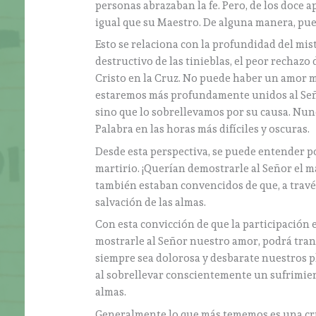
personas abrazaban la fe. Pero, de los doce a
igual que su Maestro. De alguna manera, pue
Esto se relaciona con la profundidad del mis
destructivo de las tinieblas, el peor rechaz
Cristo en la Cruz. No puede haber un amor má
estaremos más profundamente unidos al Seño
sino que lo sobrellevamos por su causa. Nun
Palabra en las horas más difíciles y oscuras.
Desde esta perspectiva, se puede entender p
martirio. ¡Querían demostrarle al Señor el m
también estaban convencidos de que, a través
salvación de las almas.
Con esta convicción de que la participación 
mostrarle al Señor nuestro amor, podrá tran
siempre sea dolorosa y desbarate nuestros 
al sobrellevar conscientemente un sufrimie
almas.
Generalmente lo que más tememos es una cruz