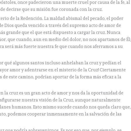
póstoles, once padecieron una muerte cruel por causa de la fe, al
de decirse que su misión fue coronada con la cruz.
terio de la Redención. La maldad abismal del pecado, el poder
o de Dios queda vencido a través del supremo acto de amor de
s grande que el que está dispuesto a cargar la cruz. Nunca
r, que cuando, aun en medio del dolor, no nos apartamos de Él
ca será más fuerte nuestra fe que cuando nos aferramos a su
or qué algunos santos incluso anhelaban la cruz y pedían el
ayor amor y adentrarse en el misterio de la Cruz! Ciertamente
 de este camino, podrían aportar de la forma más eficaz a la
en la cruz es un gran acto de amor y nos da la oportunidad de
sfigurarse nuestra visión de la Cruz, aunque naturalmente
planes humanos. Esto mismo sucede cuando nos queda claro que,
nto, podemos cooperar inmensamente en la salvación de las
 que podría sobrevenirnos. Es por eso que, por ejemplo, se