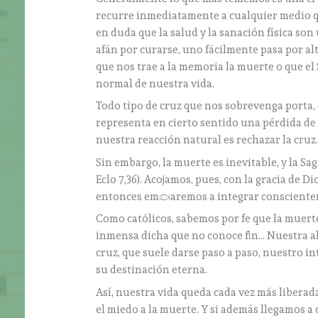
recurre inmediatamente a cualquier medio qu
en duda que la salud y la sanación física son
afán por curarse, uno fácilmente pasa por al
que nos trae a la memoria la muerte o que e
normal de nuestra vida.
Todo tipo de cruz que nos sobrevenga porta, 
representa en cierto sentido una pérdida de la
nuestra reacción natural es rechazar la cruz
Sin embargo, la muerte es inevitable, y la Sa
Eclo 7,36). Acojamos, pues, con la gracia de D
entonces empezaremos a integrar conscientem
Como católicos, sabemos por fe que la muerte 
inmensa dicha que no conoce fin… Nuestra alm
cruz, que suele darse paso a paso, nuestro i
su destinación eterna.
Así, nuestra vida queda cada vez más libera
el miedo a la muerte. Y si además llegamos a