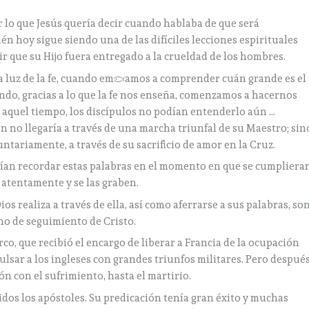
er lo que Jesús quería decir cuando hablaba de que será
 hoy sigue siendo una de las difíciles lecciones espirituales
r que su Hijo fuera entregado a la crueldad de los hombres.
a luz de la fe, cuando empezamos a comprender cuán grande es el
ndo, gracias a lo que la fe nos enseña, comenzamos a hacernos
 aquel tiempo, los discípulos no podían entenderlo aún …
n no llegaría a través de una marcha triunfal de su Maestro; sin
ntariamente, a través de su sacrificio de amor en la Cruz.
bían recordar estas palabras en el momento en que se cumplieran
 atentamente y se las graben.
s realiza a través de ella, así como aferrarse a sus palabras, so
no de seguimiento de Cristo.
co, que recibió el encargo de liberar a Francia de la ocupación
pulsar a los ingleses con grandes triunfos militares. Pero despué
n con el sufrimiento, hasta el martirio.
dos los apóstoles. Su predicación tenía gran éxito y muchas