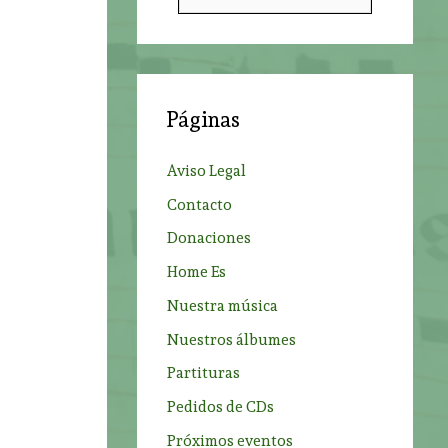
u
s
c
a
Páginas
r
;
p
Aviso Legal
o
Contacto
r
Donaciones
:
Home Es
Nuestra música
Nuestros álbumes
Partituras
Pedidos de CDs
Próximos eventos