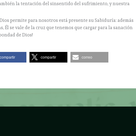
ambién la tentación del sinsentido del sufrimiento, y nuestra
 Dios permite para nosotros está presente su Sabiduría: además
s, Él se vale de la cruz que tenemos que cargar para la sanación
 bondad de Dios!
compartir
compartir
correo