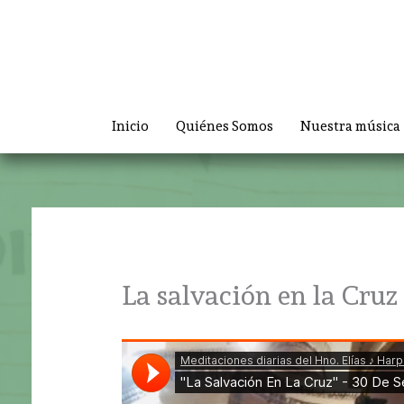
Ir
al
contenido
Inicio
Quiénes Somos
Nuestra música
La salvación en la Cruz