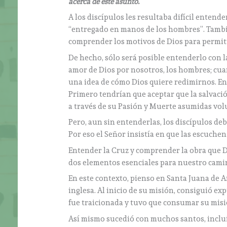
acerca de este asunto.
A los discípulos les resultaba difícil entend
“entregado en manos de los hombres”. También
comprender los motivos de Dios para permiti
De hecho, sólo será posible entenderlo con l
amor de Dios por nosotros, los hombres; cua
una idea de cómo Dios quiere redimirnos. En
Primero tendrían que aceptar que la salvació
a través de su Pasión y Muerte asumidas volu
Pero, aun sin entenderlas, los discípulos de
Por eso el Señor insistía en que las escuchen
Entender la Cruz y comprender la obra que Dio
dos elementos esenciales para nuestro cami
En este contexto, pienso en Santa Juana de Ar
inglesa. Al inicio de su misión, consiguió ex
fue traicionada y tuvo que consumar su misió
Así mismo sucedió con muchos santos, inclui