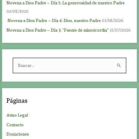
Novena a Dios Padre – Día 5: La generosidad de nuestro Padre
02/08/2026
Novena a Dios Padre – Día 4: Dios, nuestro Padre
01/08/2026
Novena a Dios Padre – Día 3: “Fuente de misericordia”
31/07/2026
B
u
s
c
a
Páginas
r
p
Aviso Legal
o
Contacto
r
Donaciones
: