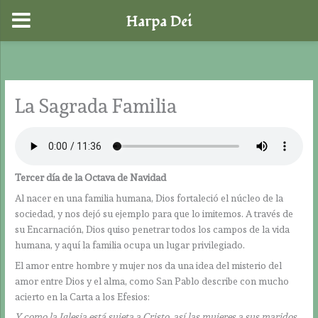
Harpa Dei
Ir
al
contenido
La Sagrada Familia
Tercer día de la Octava de Navidad
Al nacer en una familia humana, Dios fortaleció el núcleo de la
sociedad, y nos dejó su ejemplo para que lo imitemos. A través de
su Encarnación, Dios quiso penetrar todos los campos de la vida
humana, y aquí la familia ocupa un lugar privilegiado.
El amor entre hombre y mujer nos da una idea del misterio del
amor entre Dios y el alma, como San Pablo describe con mucho
acierto en la Carta a los Efesios:
Y como la Iglesia está sujeta a Cristo, así las mujeres a sus maridos