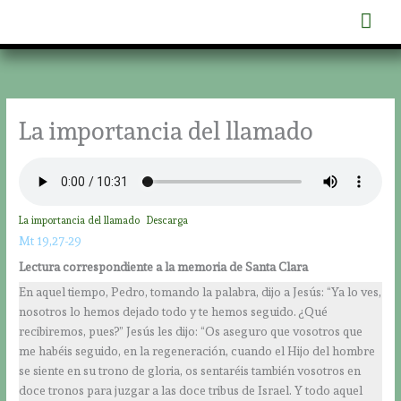
Ir
Men
al
contenido
prin
La importancia del llamado
La importancia del llamado
Descarga
Mt 19,27-29
Lectura correspondiente a la memoria de Santa Clara
En aquel tiempo, Pedro, tomando la palabra, dijo a Jesús: “Ya lo ves,
nosotros lo hemos dejado todo y te hemos seguido. ¿Qué
recibiremos, pues?” Jesús les dijo: “Os aseguro que vosotros que
me habéis seguido, en la regeneración, cuando el Hijo del hombre
se siente en su trono de gloria, os sentaréis también vosotros en
doce tronos para juzgar a las doce tribus de Israel. Y todo aquel