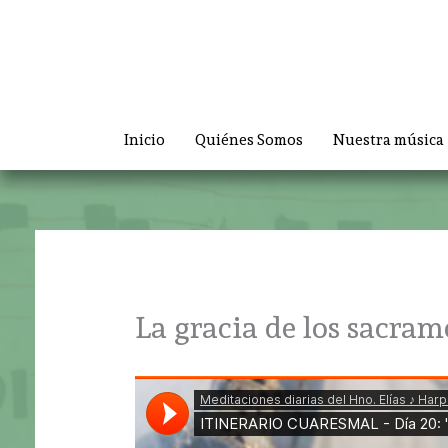
Ir
al
contenido
Inicio
Quiénes Somos
Nuestra música
La gracia de los sacram