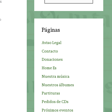
s
u
s
c
o
a
Páginas
r
p
Aviso Legal
o
Contacto
r
Donaciones
:
Home Es
Nuestra música
Nuestros álbumes
Partituras
Pedidos de CDs
Próximos eventos