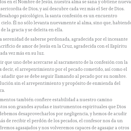
os en el Nombre de Jesús, nuestra alma se sana y obtiene nueva
ericordia de Dios, y así descubre cada vez más el Ser de Dios.
desahogo psicológico, la santa confesión es un encuentro
cielo. Él no sólo levanta nuevamente al alma, sino que, habiend
e la gracia y se deleita en ella.
la serenidad de saberse perdonada, agradecida por el incesante
crificio de amor de Jesús en la Cruz, agradecida con el Espíritu
ada vez más en su luz.
r que uno debe acercarse al sacramento de la confesión con la
es decir, el arrepentimiento por el pecado cometido, así como el
 añadir que se debe seguir llamando al pecado por su nombre.
olución sin el arrepentimiento y propósito de enmienda del
ca.
ramentos también confiere estabilidad a nuestro camino
stos son grandes ayudas e instrumentos espirituales que Dios
 debemos desaprovecharlos por negligencia, y hemos de acudir
ás de recibir el perdón de los pecados, el confesor nos da un
ldremos agasajados y nos volveremos capaces de agasajar a otros