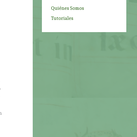
Quiénes Somos
Tutoriales
o
o
o
n