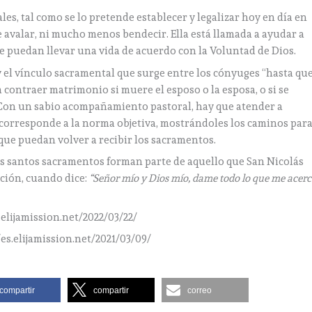
, tal como se lo pretende establecer y legalizar hoy en día en
ede avalar, ni mucho menos bendecir. Ella está llamada a ayudar a
ue puedan llevar una vida de acuerdo con la Voluntad de Dios.
y el vínculo sacramental que surge entre los cónyuges “hasta qu
 a contraer matrimonio si muere el esposo o la esposa, o si se
 Con un sabio acompañamiento pastoral, hay que atender a
 corresponde a la norma objetiva, mostrándoles los caminos par
 que puedan volver a recibir los sacramentos.
s santos sacramentos forman parte de aquello que San Nicolás
ación, cuando dice:
“Señor mío y Dios mío, dame todo lo que me acer
.elijamission.net/2022/03/22/
/es.elijamission.net/2021/03/09/
compartir
compartir
correo