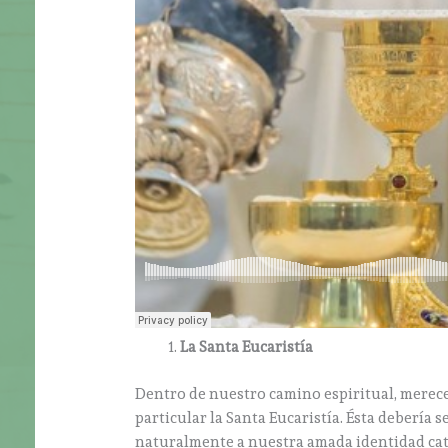
La Santa Eucaristía
Dentro de nuestro camino espiritual, merecen
particular la Santa Eucaristía. Ésta debería s
naturalmente a nuestra amada identidad cat