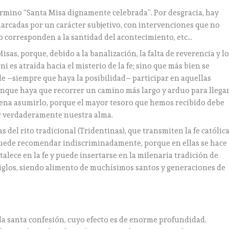
érmino “Santa Misa dignamente celebrada”. Por desgracia, hay
arcadas por un carácter subjetivo, con intervenciones que no
no corresponden a la santidad del acontecimiento, etc…
Misas, porque, debido a la banalización, la falta de reverencia y l
ni es atraída hacia el misterio de la fe; sino que más bien se
ble –siempre que haya la posibilidad– participar en aquellas
unque haya que recorrer un camino más largo y arduo para llega
la pena asumirlo, porque el mayor tesoro que hemos recibido debe
r verdaderamente nuestra alma.
 del rito tradicional (Tridentinas), que transmiten la fe católic
s puede recomendar indiscriminadamente, porque en ellas se hace
talece en la fe y puede insertarse en la milenaria tradición de
 siglos, siendo alimento de muchísimos santos y generaciones de
la santa confesión, cuyo efecto es de enorme profundidad.