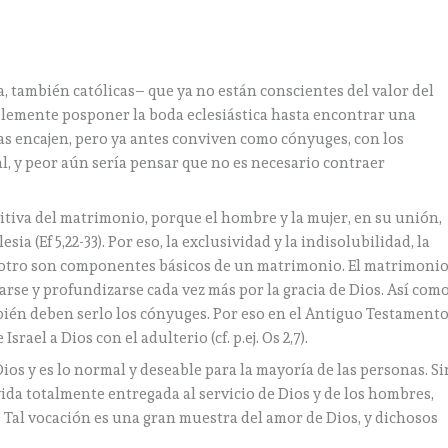
, también católicas– que ya no están conscientes del valor del
emente posponer la boda eclesiástica hasta encontrar una
as encajen, pero ya antes conviven como cónyuges, con los
l, y peor aún sería pensar que no es necesario contraer
sitiva del matrimonio, porque el hombre y la mujer, en su unión,
esia (Ef 5,22-33). Por eso, la exclusividad y la indisolubilidad, la
el otro son componentes básicos de un matrimonio. El matrimoni
varse y profundizarse cada vez más por la gracia de Dios. Así com
ambién deben serlo los cónyuges. Por eso en el Antiguo Testament
srael a Dios con el adulterio (cf. p.ej. Os 2,7).
ios y es lo normal y deseable para la mayoría de las personas. Si
vida totalmente entregada al servicio de Dios y de los hombres,
 Tal vocación es una gran muestra del amor de Dios, y dichosos