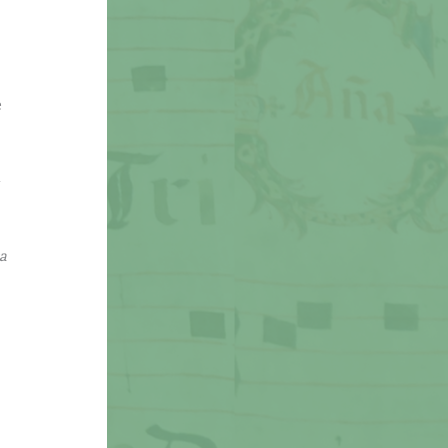
e
a
ca