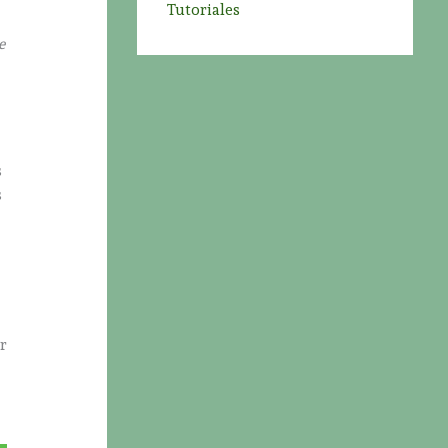
Tutoriales
e
s
s
r