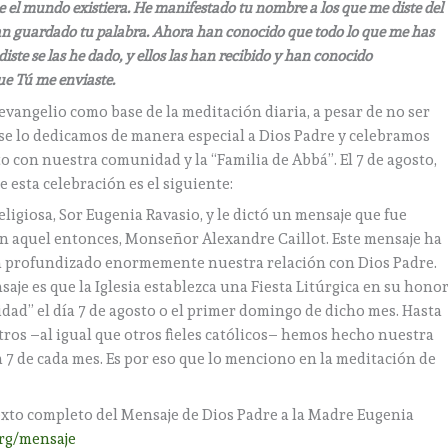
ue el mundo existiera. He manifestado tu nombre a los que me diste del
han guardado tu palabra. Ahora han conocido que todo lo que me has
iste se las he dado, y ellos las han recibido y han conocido
ue Tú me enviaste.
 evangelio como base de la meditación diaria, a pesar de no ser
s se lo dedicamos de manera especial a Dios Padre y celebramos
 con nuestra comunidad y la “Familia de Abbá”. El 7 de agosto,
e esta celebración es el siguiente:
eligiosa, Sor Eugenia Ravasio, y le dictó un mensaje que fue
en aquel entonces, Monseñor Alexandre Caillot. Este mensaje ha
ha profundizado enormemente nuestra relación con Dios Padre.
aje es que la Iglesia establezca una Fiesta Litúrgica en su honor
ad” el día 7 de agosto o el primer domingo de dicho mes. Hasta
otros –al igual que otros fieles católicos– hemos hecho nuestra
 7 de cada mes. Es por eso que lo menciono en la meditación de
texto completo del Mensaje de Dios Padre a la Madre Eugenia
rg/mensaje