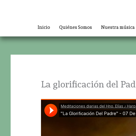
Ir
al
contenido
Inicio
Quiénes Somos
Nuestra música
La glorificación del Pad