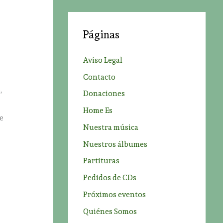
c
a
Páginas
r
p
Aviso Legal
o
Contacto
r
,
Donaciones
:
Home Es
de
Nuestra música
Nuestros álbumes
Partituras
Pedidos de CDs
Próximos eventos
Quiénes Somos