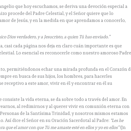
vangelio que hoy escuchamos, se deriva una devoción especial a
hizo procede del Padre Celestial, y el Señor quiere que lo
 amor de Jesús, y en la medida en que aprendamos a conocerlo,
único Dios verdadero, y a Jesucristo, a quien Tú has enviado.”
, casi cada página nos deja en claro cuán importante es que
estial. Lo esencial es reconocerle como nuestro amoroso Padre
ibrito, permitiéndonos echar una mirada profunda en el Corazón 
empre en busca de sus hijos, los hombres, para hacerles
receptivo a este amor, vivir en él y encontrar en él su
e consiste la vida eterna, se da sobre todo a través del amor. En
crearnos, al redimirnos y al querer vivir en comunión eterna con
es Personas de la Santísima Trinidad, y nosotros mismos estamos
o. Así dice el Señor en su Oración Sacerdotal al Padre:
“Les he
ra que el amor con que Tú me amaste esté en ellos y yo en ellos”
(Jn