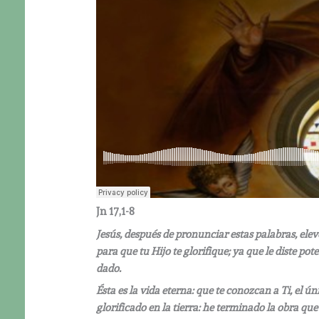
Jn 17,1-8
Jesús, después de pronunciar estas palabras, elevó 
para que tu Hijo te glorifique; ya que le diste pot
dado.
Ésta es la vida eterna: que te conozcan a Ti, el ú
glorificado en la tierra: he terminado la obra q