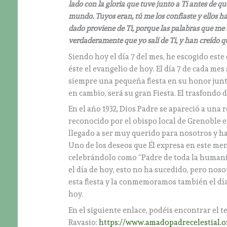
lado con la gloria que tuve junto a Ti antes de q
mundo. Tuyos eran, tú me los confiaste y ellos 
dado proviene de Ti, porque las palabras que me d
verdaderamente que yo salí de Ti, y han creído q
Siendo hoy el día 7 del mes, he escogido este
éste el evangelio de hoy. El día 7 de cada me
siempre una pequeña fiesta en su honor junto
en cambio, será su gran Fiesta. El trasfondo d
En el año 1932, Dios Padre se apareció a una r
reconocido por el obispo local de Grenoble 
llegado a ser muy querido para nosotros y 
Uno de los deseos que Él expresa en este mens
celebrándolo como “Padre de toda la humanid
el día de hoy, esto no ha sucedido, pero nos
esta fiesta y la conmemoramos también el día
hoy.
En el siguiente enlace, podéis encontrar el 
Ravasio:
https://www.amadopadrecelestial.o