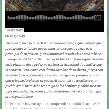
Sb 12,13.16-19
Fuera de ti, no hay otro Dios que cuide de todos, a quien tengas que
probar que tus juicios no son injustos; porque tu fuerza es el
principio de tu justicia, y tu dominio sobre todas las cosas te hace
indulgente con todos. Tú muestras tu fuerza cuando alguien no cree
en la plenitud de tu poder, y reprimes la temeridad de aquellos que
la conocen. Pero, como eres dueño absoluto de tu fuerza, juzgas con
serenidad y nos gobiernas con gran indulgencia, porque con sólo
quererlo puedes ejercer tu poder. Al obrar así, tú enseñaste a tu
pueblo que el justo debe ser amigo de los hombres y colmaste a tus
hijos de una feliz esperanza, porque, después del pecado, das lugar
al arrepentimiento.
La lectura de hoy nos ayuda a comprender el modo de actuar de
Dios. Su Omnipotencia no se manifiesta en la tiranía o en la