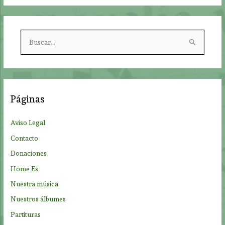
B
u
s
c
a
Páginas
r
p
Aviso Legal
o
Contacto
r
Donaciones
:
Home Es
Nuestra música
Nuestros álbumes
Partituras