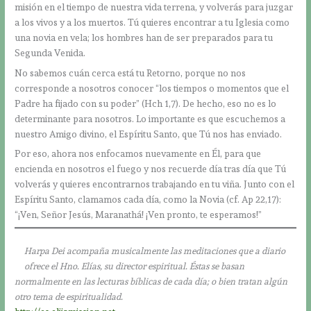
misión en el tiempo de nuestra vida terrena, y volverás para juzgar
a los vivos y a los muertos. Tú quieres encontrar a tu Iglesia como
una novia en vela; los hombres han de ser preparados para tu
Segunda Venida.
No sabemos cuán cerca está tu Retorno, porque no nos
corresponde a nosotros conocer “los tiempos o momentos que el
Padre ha fijado con su poder” (Hch 1,7). De hecho, eso no es lo
determinante para nosotros. Lo importante es que escuchemos a
nuestro Amigo divino, el Espíritu Santo, que Tú nos has enviado.
Por eso, ahora nos enfocamos nuevamente en Él, para que
encienda en nosotros el fuego y nos recuerde día tras día que Tú
volverás y quieres encontrarnos trabajando en tu viña. Junto con el
Espíritu Santo, clamamos cada día, como la Novia (cf. Ap 22,17):
“¡Ven, Señor Jesús, Maranathá! ¡Ven pronto, te esperamos!”
Harpa Dei acompaña musicalmente las meditaciones que a diario
ofrece el Hno. Elías, su director espiritual. Éstas se basan
normalmente en las lecturas bíblicas de cada día; o bien tratan algún
otro tema de espiritualidad.