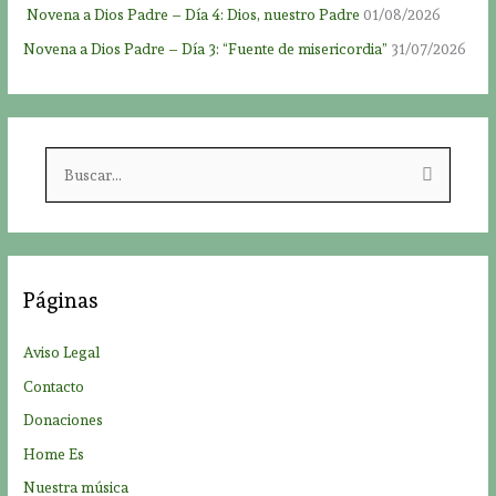
Novena a Dios Padre – Día 4: Dios, nuestro Padre
01/08/2026
Novena a Dios Padre – Día 3: “Fuente de misericordia”
31/07/2026
B
u
s
c
a
Páginas
r
p
Aviso Legal
o
Contacto
r
Donaciones
:
Home Es
Nuestra música