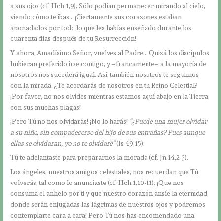
a sus ojos (cf. Hch 1,9). Sólo podían permanecer mirando al cielo,
viendo cómo te ibas… ¡Ciertamente sus corazones estaban
anonadados por todo lo que les habías enseñado durante los
cuarenta días después de tu Resurrección!
Y ahora, Amadísimo Señor, vuelves al Padre… Quizá los discípulos
hubieran preferido irse contigo, y –francamente– a la mayoría de
nosotros nos sucederá igual. Así, también nosotros te seguimos
con la mirada. ¿Te acordarás de nosotros en tu Reino Celestial?
¡Por favor, no nos olvides mientras estamos aquí abajo en la Tierra,
con sus muchas plagas!
¡Pero Tú no nos olvidarás! ¡No lo harás!
“¿Puede una mujer olvidar
a su niño, sin compadecerse del hijo de sus entrañas? Pues aunque
ellas se olvidaran, yo no te olvidaré”
(Is 49,15).
Tú te adelantaste para prepararnos la morada (cf. Jn 14,2-3).
Los ángeles, nuestros amigos celestiales, nos recuerdan que Tú
volverás, tal como lo anunciaste (cf. Hch 1,10-11). ¡Que nos
consuma el anhelo por ti y que nuestro corazón ansíe la eternidad,
donde serán enjugadas las lágrimas de nuestros ojos y podremos
contemplarte cara a cara! Pero Tú nos has encomendado una