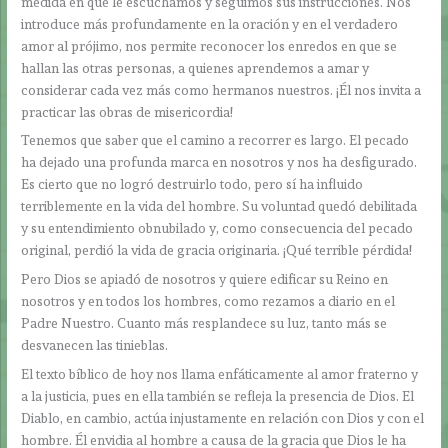
medida en que le escuchamos y seguimos sus instrucciones. Nos
introduce más profundamente en la oración y en el verdadero
amor al prójimo, nos permite reconocer los enredos en que se
hallan las otras personas, a quienes aprendemos a amar y
considerar cada vez más como hermanos nuestros. ¡Él nos invita a
practicar las obras de misericordia!
Tenemos que saber que el camino a recorrer es largo. El pecado
ha dejado una profunda marca en nosotros y nos ha desfigurado.
Es cierto que no logró destruirlo todo, pero sí ha influido
terriblemente en la vida del hombre. Su voluntad quedó debilitada
y su entendimiento obnubilado y, como consecuencia del pecado
original, perdió la vida de gracia originaria. ¡Qué terrible pérdida!
Pero Dios se apiadó de nosotros y quiere edificar su Reino en
nosotros y en todos los hombres, como rezamos a diario en el
Padre Nuestro. Cuanto más resplandece su luz, tanto más se
desvanecen las tinieblas.
El texto bíblico de hoy nos llama enfáticamente al amor fraterno y
a la justicia, pues en ella también se refleja la presencia de Dios. El
Diablo, en cambio, actúa injustamente en relación con Dios y con el
hombre. Él envidia al hombre a causa de la gracia que Dios le ha