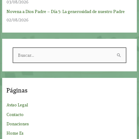
03/08/2026
Novena a Dios Padre – Día 5: La generosidad de nuestro Padre
02/08/2026
B
u
s
c
a
Páginas
r
p
Aviso Legal
o
Contacto
r
Donaciones
:
Home Es