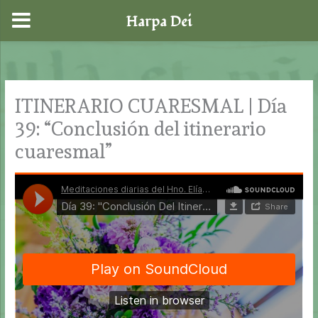
Harpa Dei
Ir
al
contenido
ITINERARIO CUARESMAL | Día
39: “Conclusión del itinerario
cuaresmal”