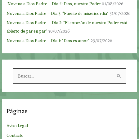
Novena a Dios Padre – Día 4: Dios, nuestro Padre
01/08/2026
Novena a Dios Padre – Día 3: “Fuente de misericordia”
31/07/2026
Novena a Dios Padre – Día 2: “El corazón de nuestro Padre está
abierto de par en par”
30/07/2026
Novena a Dios Padre – Día 1: “Dios es amor”
29/07/2026
B
u
s
c
a
Páginas
r
p
Aviso Legal
o
Contacto