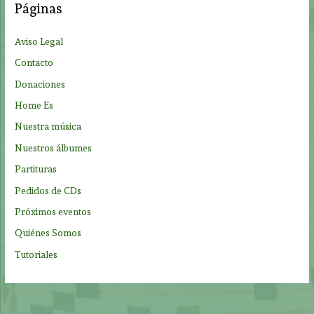
Páginas
r
p
Aviso Legal
o
Contacto
r
Donaciones
:
Home Es
Nuestra música
Nuestros álbumes
Partituras
Pedidos de CDs
Próximos eventos
Quiénes Somos
Tutoriales