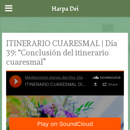
Harpa Dei
Ir
al
contenido
ITINERARIO CUARESMAL | Día
39: “Conclusión del itinerario
cuaresmal”