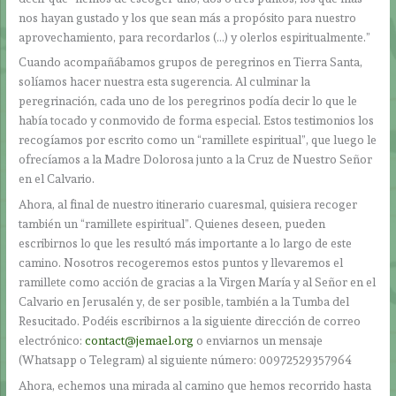
nos hayan gustado y los que sean más a propósito para nuestro
aprovechamiento, para recordarlos (…) y olerlos espiritualmente.”
Cuando acompañábamos grupos de peregrinos en Tierra Santa,
solíamos hacer nuestra esta sugerencia. Al culminar la
peregrinación, cada uno de los peregrinos podía decir lo que le
había tocado y conmovido de forma especial. Estos testimonios los
recogíamos por escrito como un “ramillete espiritual”, que luego le
ofrecíamos a la Madre Dolorosa junto a la Cruz de Nuestro Señor
en el Calvario.
Ahora, al final de nuestro itinerario cuaresmal, quisiera recoger
también un “ramillete espiritual”. Quienes deseen, pueden
escribirnos lo que les resultó más importante a lo largo de este
camino. Nosotros recogeremos estos puntos y llevaremos el
ramillete como acción de gracias a la Virgen María y al Señor en el
Calvario en Jerusalén y, de ser posible, también a la Tumba del
Resucitado. Podéis escribirnos a la siguiente dirección de correo
electrónico:
contact@jemael.org
o enviarnos un mensaje
(Whatsapp o Telegram) al siguiente número: 00972529357964
Ahora, echemos una mirada al camino que hemos recorrido hasta