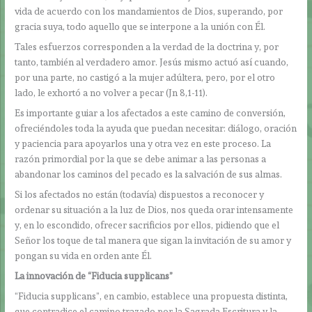
vida de acuerdo con los mandamientos de Dios, superando, por
gracia suya, todo aquello que se interpone a la unión con Él.
Tales esfuerzos corresponden a la verdad de la doctrina y, por
tanto, también al verdadero amor. Jesús mismo actuó así cuando,
por una parte, no castigó a la mujer adúltera, pero, por el otro
lado, le exhortó a no volver a pecar (Jn 8,1-11).
Es importante guiar a los afectados a este camino de conversión,
ofreciéndoles toda la ayuda que puedan necesitar: diálogo, oración
y paciencia para apoyarlos una y otra vez en este proceso. La
razón primordial por la que se debe animar a las personas a
abandonar los caminos del pecado es la salvación de sus almas.
Si los afectados no están (todavía) dispuestos a reconocer y
ordenar su situación a la luz de Dios, nos queda orar intensamente
y, en lo escondido, ofrecer sacrificios por ellos, pidiendo que el
Señor los toque de tal manera que sigan la invitación de su amor y
pongan su vida en orden ante Él.
La innovación de
“Fiducia supplicans”
“Fiducia supplicans”, en cambio, establece una propuesta distinta,
que contradice el camino trazado por la Sagrada Escritura y la