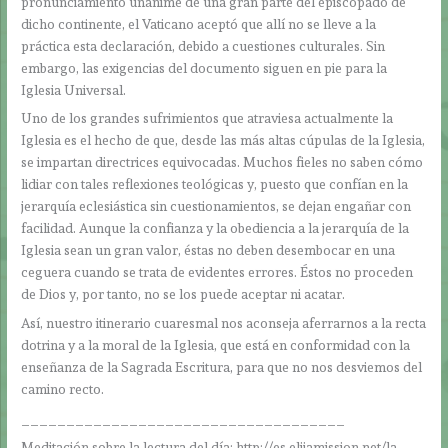
pronunciamiento unánime de una gran parte del episcopado de
dicho continente, el Vaticano aceptó que allí no se lleve a la
práctica esta declaración, debido a cuestiones culturales. Sin
embargo, las exigencias del documento siguen en pie para la
Iglesia Universal.
Uno de los grandes sufrimientos que atraviesa actualmente la
Iglesia es el hecho de que, desde las más altas cúpulas de la Iglesia,
se impartan directrices equivocadas. Muchos fieles no saben cómo
lidiar con tales reflexiones teológicas y, puesto que confían en la
jerarquía eclesiástica sin cuestionamientos, se dejan engañar con
facilidad. Aunque la confianza y la obediencia a la jerarquía de la
Iglesia sean un gran valor, éstas no deben desembocar en una
ceguera cuando se trata de evidentes errores. Éstos no proceden
de Dios y, por tanto, no se los puede aceptar ni acatar.
Así, nuestro itinerario cuaresmal nos aconseja aferrarnos a la recta
dotrina y a la moral de la Iglesia, que está en conformidad con la
enseñanza de la Sagrada Escritura, para que no nos desviemos del
camino recto.
____________________________________
Meditación sobre la lectura del día: http://es.elijamission.net/la-