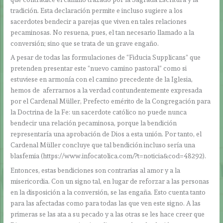
tradición. Esta declaración permite e incluso sugiere a los
sacerdotes bendecir a parejas que viven en tales relaciones
pecaminosas. No resuena, pues, el tan necesario llamado a la
conversión; sino que se trata de un grave engaño.
A pesar de todas las formulaciones de “Fiducia Supplicans” que
pretenden presentar este “nuevo camino pastoral” como si
estuviese en armonía con el camino precedente de la Iglesia,
hemos de aferrarnos a la verdad contundentemente expresada
por el Cardenal Müller, Prefecto emérito de la Congregación para
la Doctrina de la Fe: un sacerdote católico no puede nunca
bendecir una relación pecaminosa, porque la bendición
representaría una aprobación de Dios a esta unión. Por tanto, el
Cardenal Müller concluye que tal bendición incluso sería una
blasfemia (https://www.infocatolica.com/?t=noticia&cod=48292).
Entonces, estas bendiciones son contrarias al amor y a la
misericordia. Con un signo tal, en lugar de reforzar a las personas
en la disposición a la conversión, se las engaña. Esto cuenta tanto
para las afectadas como para todas las que ven este signo. A las
primeras se las ata a su pecado y a las otras se les hace creer que