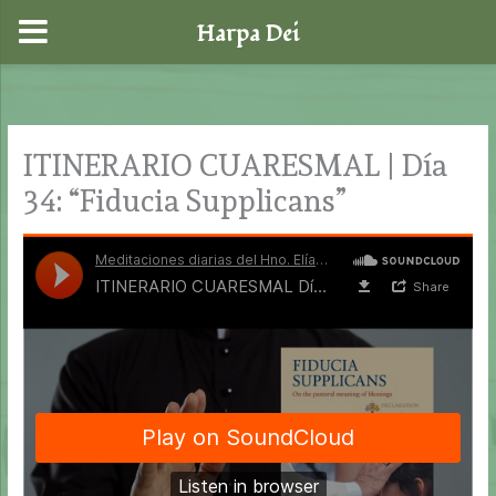
Harpa Dei
Ir
al
contenido
ITINERARIO CUARESMAL | Día
34: “Fiducia Supplicans”