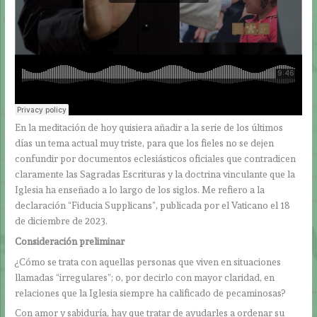
En la meditación de hoy quisiera añadir a la serie de los últimos
días un tema actual muy triste, para que los fieles no se dejen
confundir por documentos eclesiásticos oficiales que contradicen
claramente las Sagradas Escrituras y la doctrina vinculante que la
Iglesia ha enseñado a lo largo de los siglos. Me refiero a la
declaración “Fiducia Supplicans”, publicada por el Vaticano el 18
de diciembre de 2023.
Consideración preliminar
¿Cómo se trata con aquellas personas que viven en situaciones
llamadas “irregulares”; o, por decirlo con mayor claridad, en
relaciones que la Iglesia siempre ha calificado de pecaminosas?
Con amor y sabiduría, hay que tratar de ayudarles a ordenar su