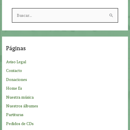
B
u
s
c
a
Páginas
r
p
Aviso Legal
o
Contacto
r
Donaciones
:
Home Es
Nuestra música
Nuestros álbumes
Partituras
Pedidos de CDs