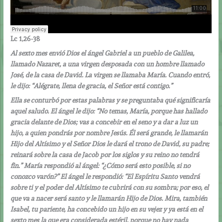
Lc 1,26-38
Al sexto mes envió Dios el ángel Gabriel a un pueblo de Galilea,
llamado Nazaret, a una virgen desposada con un hombre llamado
José, de la casa de David. La virgen se llamaba María. Cuando entró,
le dijo: “Alégrate, llena de gracia, el Señor está contigo.”
Ella se conturbó por estas palabras y se preguntaba qué significaría
aquel saludo. El ángel le dijo: “No temas, María, porque has hallado
gracia delante de Dios; vas a concebir en el seno y a dar a luz un
hijo, a quien pondrás por nombre Jesús. Él será grande, le llamarán
Hijo del Altísimo y el Señor Dios le dará el trono de David, su padre;
reinará sobre la casa de Jacob por los siglos y su reino no tendrá
fin.” María respondió al ángel: “¿Cómo será esto posible, si no
conozco varón?” El ángel le respondió: “El Espíritu Santo vendrá
sobre ti y el poder del Altísimo te cubrirá con su sombra; por eso, el
que va a nacer será santo y le llamarán Hijo de Dios. Mira, también
Isabel, tu pariente, ha concebido un hijo en su vejez y ya está en el
sexto mes la que era considerada estéril, porque no hay nada