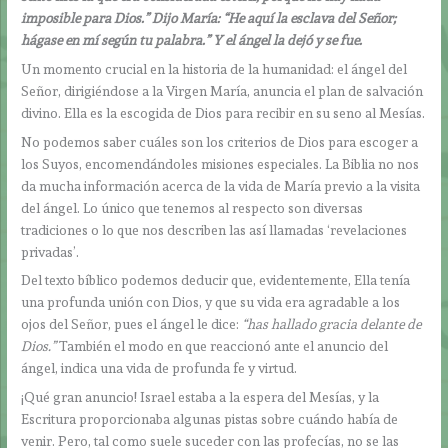
imposible para Dios.” Dijo María: “He aquí la esclava del Señor;
hágase en mí según tu palabra.” Y el ángel la dejó y se fue.
Un momento crucial en la historia de la humanidad: el ángel del
Señor, dirigiéndose a la Virgen María, anuncia el plan de salvación
divino. Ella es la escogida de Dios para recibir en su seno al Mesías.
No podemos saber cuáles son los criterios de Dios para escoger a
los Suyos, encomendándoles misiones especiales. La Biblia no nos
da mucha información acerca de la vida de María previo a la visita
del ángel. Lo único que tenemos al respecto son diversas
tradiciones o lo que nos describen las así llamadas ‘revelaciones
privadas’.
Del texto bíblico podemos deducir que, evidentemente, Ella tenía
una profunda unión con Dios, y que su vida era agradable a los
ojos del Señor, pues el ángel le dice:
“has hallado gracia delante de
Dios.”
También el modo en que reaccionó ante el anuncio del
ángel, indica una vida de profunda fe y virtud.
¡Qué gran anuncio! Israel estaba a la espera del Mesías, y la
Escritura proporcionaba algunas pistas sobre cuándo había de
venir. Pero, tal como suele suceder con las profecías, no se las