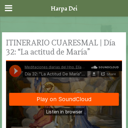
Harpa Dei
Ir
al
contenido
ITINERARIO CUARESMAL | Día
32: “La actitud de María”