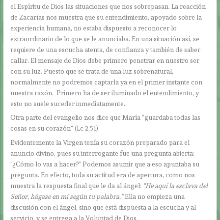
el Espíritu de Dios las situaciones que nos sobrepasan. La reacción
de Zacarías nos muestra que su entendimiento, apoyado sobre la
experiencia humana, no estaba dispuesto a reconocer lo
extraordinario de lo que se le anunciaba. En una situación así, se
requiere de una escucha atenta, de confianza y también de saber
callar. El mensaje de Dios debe primero penetrar en nuestro ser
con su luz. Puesto que se trata de una luz sobrenatural,
normalmente no podremos captarla ya en el primer instante con
nuestra razón. Primero ha de ser iluminado el entendimiento, y
esto no suele suceder inmediatamente.
Otra parte del evangelio nos dice que María “guardaba todas las
cosas en su corazón” (Lc 2,51).
Evidentemente la Virgen tenía su corazón preparado para el
anuncio divino, pues su interrogante fue una pregunta abierta:
“¿Cómo lo vas a hacer?” Podemos asumir que a eso apuntaba su
pregunta. En efecto, toda su actitud era de apertura, como nos
muestra la respuesta final que le da al ángel:
“He aquí la esclava del
Señor, hágase en mí según tu palabra.”
Ella no empieza una
discusión con el ángel, sino que está dispuesta a la escucha y al
servicio, y se entrega a la Voluntad de Dios.