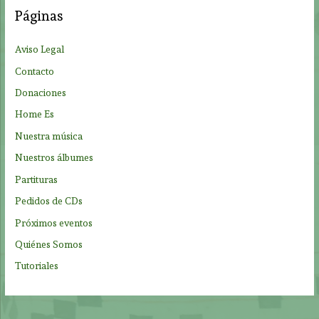
a
Páginas
r
p
Aviso Legal
o
Contacto
r
Donaciones
:
Home Es
Nuestra música
Nuestros álbumes
Partituras
Pedidos de CDs
Próximos eventos
Quiénes Somos
Tutoriales