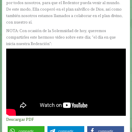
por todos nosotros, para que el Redentor pueda venir al mundo.
De este modo, Ella cooperó en el plan salvífico de Dios, así como
también nosotros estamos llamados a colaborar en el plan divino,
con nuestro sí.
NOTA: Con ocasión de la Solemnidad de hoy, queremos
compartirles este hermoso video sobre este día; “el día en que
inicia nuestra Redención”:
Descargar PDF
compartir
compartir
compartir