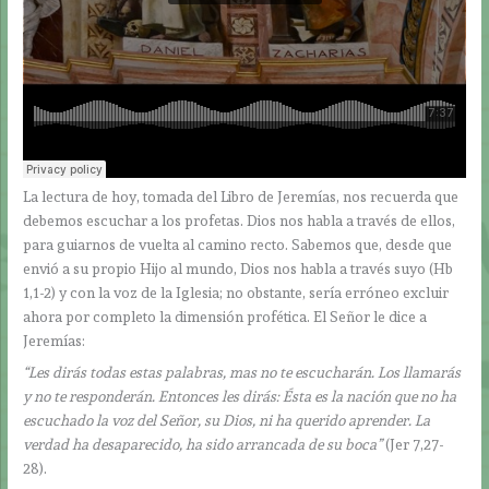
La lectura de hoy, tomada del Libro de Jeremías, nos recuerda que
debemos escuchar a los profetas. Dios nos habla a través de ellos,
para guiarnos de vuelta al camino recto. Sabemos que, desde que
envió a su propio Hijo al mundo, Dios nos habla a través suyo (Hb
1,1-2) y con la voz de la Iglesia; no obstante, sería erróneo excluir
ahora por completo la dimensión profética. El Señor le dice a
Jeremías:
“Les dirás todas estas palabras, mas no te escucharán. Los llamarás
y no te responderán. Entonces les dirás: Ésta es la nación que no ha
escuchado la voz del Señor, su Dios, ni ha querido aprender. La
verdad ha desaparecido, ha sido arrancada de su boca”
(Jer 7,27-
28).