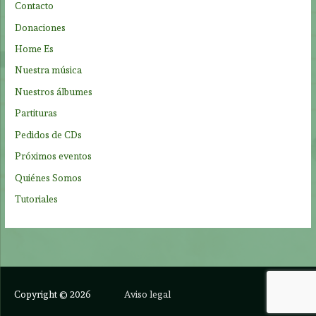
Contacto
r
Donaciones
:
Home Es
Nuestra música
Nuestros álbumes
Partituras
Pedidos de CDs
Próximos eventos
Quiénes Somos
Tutoriales
Copyright © 2026
Aviso legal