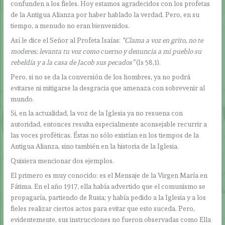
confunden a los fieles. Hoy estamos agradecidos con los profetas
de la Antigua Alianza por haber hablado la verdad. Pero, en su
tiempo, a menudo no eran bienvenidos.
Así le dice el Señor al Profeta Isaías:
“Clama a voz en grito, no te
moderes; levanta tu voz como cuerno y denuncia a mi pueblo su
rebeldía y a la casa de Jacob sus pecados”
(Is 58,1).
Pero, si no se da la conversión de los hombres, ya no podrá
evitarse ni mitigarse la desgracia que amenaza con sobrevenir al
mundo.
Si, en la actualidad, la voz de la Iglesia ya no resuena con
autoridad, entonces resulta especialmente aconsejable recurrir a
las voces proféticas. Éstas no sólo existían en los tiempos de la
Antigua Alianza, sino también en la historia de la Iglesia.
Quisiera mencionar dos ejemplos.
El primero es muy conocido: es el Mensaje de la Virgen María en
Fátima. En el año 1917, ella había advertido que el comunismo se
propagaría, partiendo de Rusia; y había pedido a la Iglesia y a los
fieles realizar ciertos actos para evitar que esto suceda. Pero,
evidentemente, sus instrucciones no fueron observadas como Ella