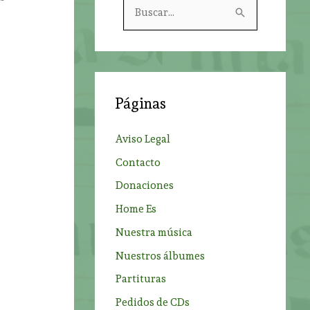
B
u
s
c
a
Páginas
r
p
Aviso Legal
o
Contacto
r
Donaciones
:
Home Es
Nuestra música
Nuestros álbumes
Partituras
Pedidos de CDs