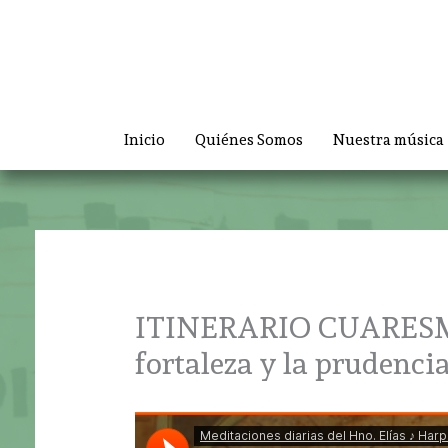
Ir
al
contenido
Inicio
Quiénes Somos
Nuestra música
ITINERARIO CUARESMAL 
fortaleza y la prudenci