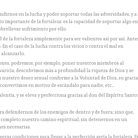
ndirnos en la lucha y poder soportar todas las adversidades, y a
o importante de la fortaleza: es la capacidad de soportar algo e
obrellevar sufrimiento por ello.
 de la fortaleza simplemente para ser valientes así por así. Ante
. En el caso de la lucha contra los vicios o contra el mal en
 alcanzarlo.
iones, podremos, por ejemplo, poner nuestros miembros al
 avaricia, descubrimos más a profundidad la riqueza de Dios y se
s nuestro deseo sexual conforme a la Voluntad de Dios, su graci
convertimos en motivo de escándalo para nadie, etc…
alentía, y se eleva y perfecciona gracias al don del Espíritu Santo
ara defendernos de los enemigos de dentro y de fuera; sino que,
r completo nuestro camino espiritual, sin detenernos en un
nes necesarias.
eras condiciones para llegar a la perfección sería la fortaleza. E