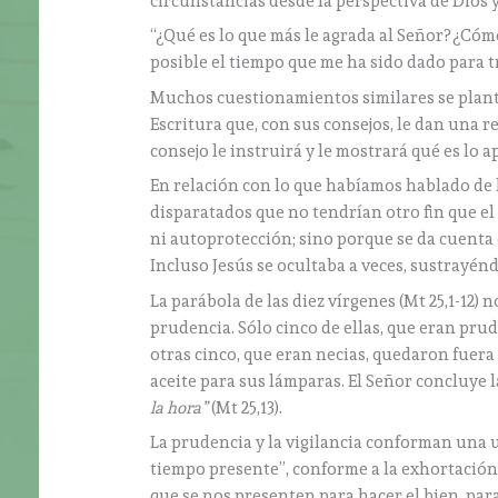
circunstancias desde la perspectiva de Dios y
“¿Qué es lo que más le agrada al Señor? ¿C
posible el tiempo que me ha sido dado para t
Muchos cuestionamientos similares se plantea
Escritura que, con sus consejos, le dan una re
consejo le instruirá y le mostrará qué es lo a
En relación con lo que habíamos hablado de l
disparatados que no tendrían otro fin que el 
ni autoprotección; sino porque se da cuenta 
Incluso Jesús se ocultaba a veces, sustrayéndos
La parábola de las diez vírgenes (Mt 25,1-12)
prudencia. Sólo cinco de ellas, que eran pru
otras cinco, que eran necias, quedaron fuera
aceite para sus lámparas. El Señor concluye 
la hora”
(Mt 25,13).
La prudencia y la vigilancia conforman una 
tiempo presente”, conforme a la exhortación de
que se nos presenten para hacer el bien, para 