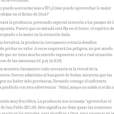
 de la eternidad:
ómo puedo acercarme más a Él? ¿Cómo puedo aprovechar lo mejor
rabajar en el Reino de Dios?”
rá la prudencia, prestando especial atención a los pasajes de l
spuesta. Puesto que su mirada está fija en el Señor, el espíritu d
propiado o lo mejor en la situación dada.
a fortaleza, la prudencia ciertamente evitaría desafíos
de probar su valor. A veces esquivará los peligros, no por miedo
de que no tiene mucho sentido exponerse a tal o cual situación.
e de las amenazas (cf. p.ej. Jn 8,59).
 nos muestra claramente cuán necesaria es la virtud de la
dentes, fueron admitidas al banquete de bodas; mientras que las
 por no haber sido previsoras, llevando consigo el suficiente
la parábola con esta advertencia:
“Velad, porque no sabéis ni el día n
unión muy fructífera. La prudencia nos aconseja “aprovechar el
 San Pablo (Ef 5,16). Esto significa no dejar pasar las ocasiones
practicar las virtudes, para glorificar a Dios, para cooperar en l