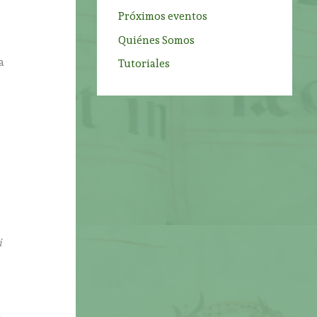
Próximos eventos
Quiénes Somos
a
Tutoriales
e
i
a