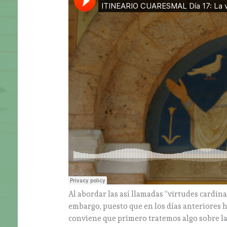
Al abordar las así llamadas “virtudes cardina
embargo, puesto que en los días anteriores h
conviene que primero tratemos algo sobre la 