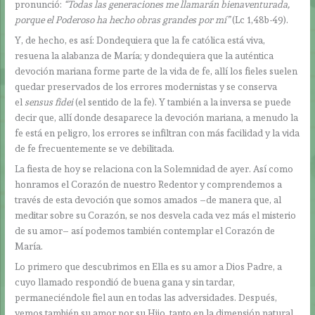
pronunció:
“Todas las generaciones me llamarán bienaventurada,
porque el Poderoso ha hecho obras grandes por mí”
(Lc 1,48b-49).
Y, de hecho, es así: Dondequiera que la fe católica está viva,
resuena la alabanza de María; y dondequiera que la auténtica
devoción mariana forme parte de la vida de fe, allí los fieles suelen
quedar preservados de los errores modernistas y se conserva
el
sensus fidei
(el sentido de la fe). Y también a la inversa se puede
decir que, allí donde desaparece la devoción mariana, a menudo la
fe está en peligro, los errores se infiltran con más facilidad y la vida
de fe frecuentemente se ve debilitada.
La fiesta de hoy se relaciona con la Solemnidad de ayer. Así como
honramos el Corazón de nuestro Redentor y comprendemos a
través de esta devoción que somos amados –de manera que, al
meditar sobre su Corazón, se nos desvela cada vez más el misterio
de su amor– así podemos también contemplar el Corazón de
María.
Lo primero que descubrimos en Ella es su amor a Dios Padre, a
cuyo llamado respondió de buena gana y sin tardar,
permaneciéndole fiel aun en todas las adversidades. Después,
vemos también su amor por su Hijo, tanto en la dimensión natural