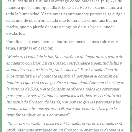
Jesús, desde la Cruz, nos la entregó como Madre (cf. Jn 19,27), de
manera que el amor que Ella le tiene a su Hijo se extiende ahora a
toda la humanidad. Y este amor es sumamente personal: se dirige a
cada uno de nosotros, a cada uno lo mira, así como una buena
madre, que no pierde de vista a ninguno de sus hijos ni puede
olvidarlos.
Para finalizar, escuchemos dos breves meditaciones sobre este
tema, surgidas en oración:
“María es el canal de la luz. Su corazón es un lugar puro y santo de
encuentro con Dios. En su Corazón resplandece a plenitud la luz y
se convierte en un sitio de gracia especial. Este Corazón lleno de
Dios triunfará en el combate espiritual, porque es el corazón del
hombre el que está en juego. En su Inmaculado Corazón tiene lugar
la victoria de Dios, y este Corazón se ofrece a todos los corazones,
para que, a través del amor, se asemejen a él. ¡Este es el triunfo del
Inmaculado Corazón de María, y es por eso que las personas y las
naciones han de consagrarse a él, para que la luz de Dios pueda
triunfar también en sus corazones!”
“Si vuestro corazón reposa en mi Corazón; si vuestro corazón está
profundamente arraigado en mi Corazón, el enemigo se detendrá a