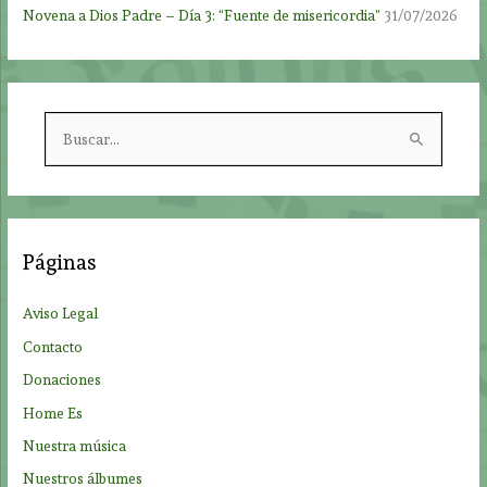
Novena a Dios Padre – Día 3: “Fuente de misericordia”
31/07/2026
B
u
s
c
a
Páginas
r
p
Aviso Legal
o
Contacto
r
Donaciones
:
Home Es
Nuestra música
Nuestros álbumes