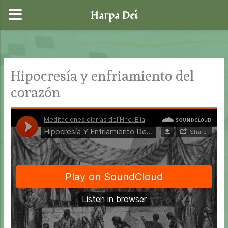
Harpa Dei
Ir
al
contenido
Hipocresía y enfriamiento del
corazón