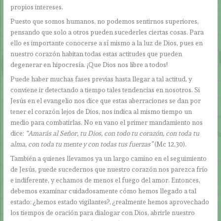
propios intereses.
Puesto que somos humanos, no podemos sentirnos superiores,
pensando que solo a otros pueden sucederles ciertas cosas. Para
ello es importante conocerse a sí mismo a la luz de Dios, pues en
nuestro corazón habitan todas estas actitudes que pueden
degenerar en hipocresía. ¡Que Dios nos libre a todos!
Puede haber muchas fases previas hasta llegar a tal actitud, y
conviene ir detectando a tiempo tales tendencias en nosotros. Si
Jesús en el evangelio nos dice que estas aberraciones se dan por
tener el corazón lejos de Dios, nos indica al mismo tiempo un
medio para combatirlas. No en vano el primer mandamiento nos
dice:
“Amarás al Señor, tu Dios, con todo tu corazón, con toda tu
alma, con toda tu mente y con todas tus fuerzas”
(Mc 12,30).
También a quienes llevamos ya un largo camino en el seguimiento
de Jesús, puede sucedernos que nuestro corazón nos parezca frío
e indiferente, y echamos de menos el fuego del amor. Entonces,
debemos examinar cuidadosamente cómo hemos llegado a tal
estado: ¿hemos estado vigilantes?, ¿realmente hemos aprovechado
los tiempos de oración para dialogar con Dios, abrirle nuestro