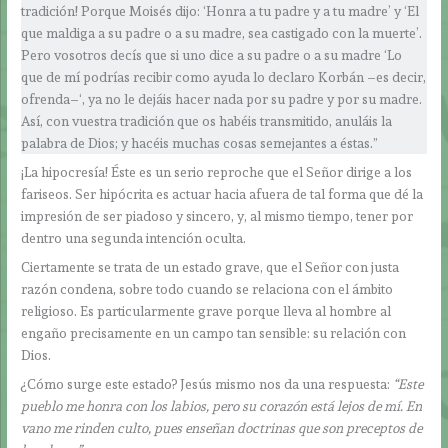
tradición! Porque Moisés dijo: ‘Honra a tu padre y a tu madre’ y ‘El
que maldiga a su padre o a su madre, sea castigado con la muerte’.
Pero vosotros decís que si uno dice a su padre o a su madre ‘Lo
que de mí podrías recibir como ayuda lo declaro Korbán –es decir,
ofrenda–‘, ya no le dejáis hacer nada por su padre y por su madre.
Así, con vuestra tradición que os habéis transmitido, anuláis la
palabra de Dios; y hacéis muchas cosas semejantes a éstas.”
¡La hipocresía! Éste es un serio reproche que el Señor dirige a los
fariseos. Ser hipócrita es actuar hacia afuera de tal forma que dé la
impresión de ser piadoso y sincero, y, al mismo tiempo, tener por
dentro una segunda intención oculta.
Ciertamente se trata de un estado grave, que el Señor con justa
razón condena, sobre todo cuando se relaciona con el ámbito
religioso. Es particularmente grave porque lleva al hombre al
engaño precisamente en un campo tan sensible: su relación con
Dios.
¿Cómo surge este estado? Jesús mismo nos da una respuesta:
“Este
pueblo me honra con los labios, pero su corazón está lejos de mí. En
vano me rinden culto, pues enseñan doctrinas que son preceptos de