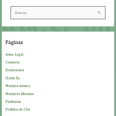
B
u
s
c
a
Páginas
r
p
Aviso Legal
o
Contacto
r
Donaciones
:
Home Es
Nuestra música
Nuestros álbumes
Partituras
Pedidos de CDs