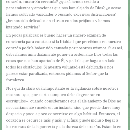
corazón, buscar Su cercanía?, ¿quizá hemos cedido a
pensamientos y emociones que nos han alejado de Dios?, ¿o acaso
hemos cultivado vanidades o buscado excesivas distracciones?,
¿hemos sido delicados en el trato con los prójimos y hemos
intentado servirles?
En pocas palabras: es bueno hacer un sincero examen de
conciencia para constatar si la frialdad que percibimos en nuestro
corazón podría haber sido causada por nosotros mismos. Si es así,
deberíamos inmediatamente poner en orden ante Dios todas las
cosas que nos han apartado de Él, y pedirle que haga a un lado
todos los obstáculos. Si nuestra voluntad está debilitada o nos
parece estar paralizada, entonces pidamos al Señor que la
fortalezca.
Nos queda claro cuán importante es la vigilancia sobre nosotros
mismos –que, por cierto, tampoco debe degenerar en
escrúpulos–, cuando consideramos que el alejamiento de Dios no
necesariamente sucede en un instante, sino que puede darse muy
despacio y poco a poco convertirse en algo habitual. Entonces, el
corazón se oscurece más y más, y al final puede incluso llegar a
los excesos de la hipocresía y a la dureza del corazón. Estando en