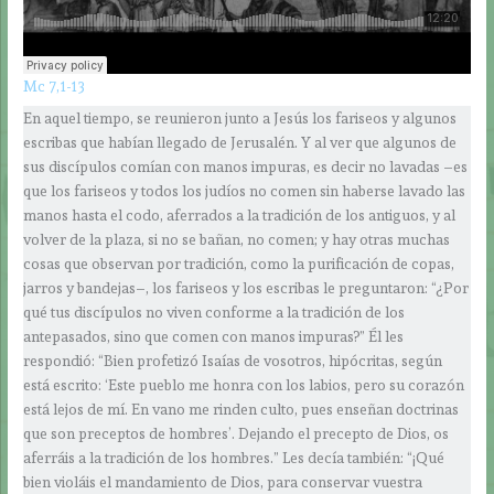
Mc 7,1-13
En aquel tiempo, se reunieron junto a Jesús los fariseos y algunos
escribas que habían llegado de Jerusalén. Y al ver que algunos de
sus discípulos comían con manos impuras, es decir no lavadas –es
que los fariseos y todos los judíos no comen sin haberse lavado las
manos hasta el codo, aferrados a la tradición de los antiguos, y al
volver de la plaza, si no se bañan, no comen; y hay otras muchas
cosas que observan por tradición, como la purificación de copas,
jarros y bandejas–, los fariseos y los escribas le preguntaron: “¿Por
qué tus discípulos no viven conforme a la tradición de los
antepasados, sino que comen con manos impuras?” Él les
respondió: “Bien profetizó Isaías de vosotros, hipócritas, según
está escrito: ‘Este pueblo me honra con los labios, pero su corazón
está lejos de mí. En vano me rinden culto, pues enseñan doctrinas
que son preceptos de hombres’. Dejando el precepto de Dios, os
aferráis a la tradición de los hombres.” Les decía también: “¡Qué
bien violáis el mandamiento de Dios, para conservar vuestra