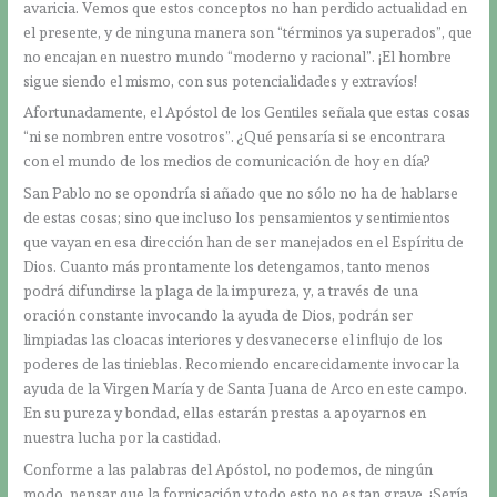
avaricia. Vemos que estos conceptos no han perdido actualidad en
el presente, y de ninguna manera son “términos ya superados”, que
no encajan en nuestro mundo “moderno y racional”. ¡El hombre
sigue siendo el mismo, con sus potencialidades y extravíos!
Afortunadamente, el Apóstol de los Gentiles señala que estas cosas
“ni se nombren entre vosotros”. ¿Qué pensaría si se encontrara
con el mundo de los medios de comunicación de hoy en día?
San Pablo no se opondría si añado que no sólo no ha de hablarse
de estas cosas; sino que incluso los pensamientos y sentimientos
que vayan en esa dirección han de ser manejados en el Espíritu de
Dios. Cuanto más prontamente los detengamos, tanto menos
podrá difundirse la plaga de la impureza, y, a través de una
oración constante invocando la ayuda de Dios, podrán ser
limpiadas las cloacas interiores y desvanecerse el influjo de los
poderes de las tinieblas. Recomiendo encarecidamente invocar la
ayuda de la Virgen María y de Santa Juana de Arco en este campo.
En su pureza y bondad, ellas estarán prestas a apoyarnos en
nuestra lucha por la castidad.
Conforme a las palabras del Apóstol, no podemos, de ningún
modo, pensar que la fornicación y todo esto no es tan grave. ¡Sería