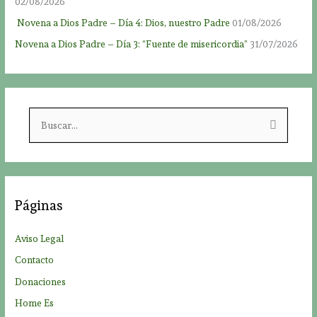
02/08/2026
Novena a Dios Padre – Día 4: Dios, nuestro Padre
01/08/2026
Novena a Dios Padre – Día 3: “Fuente de misericordia”
31/07/2026
B
u
s
c
a
Páginas
r
p
Aviso Legal
o
Contacto
r
Donaciones
:
Home Es