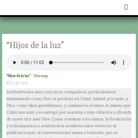
Ir
Men
al
contenido
prin
“Hijos de la luz”
“Hijos de la luz”
Descarga
Ef 4,32–5,8
Sed benévolos unos con otros, compasivos, perdonándoos
mutuamente como Dios os perdonó en Cristo. Imitad, por tanto, a
Dios, como hijos queridísimos, y caminad en el amor, lo mismo que
Cristo nos amó y se entregó por nosotros como oblación y ofrenda
de suave olor ante Dios. Como conviene a los santos, la fornicación
y toda impureza o avaricia ni se nombren entre vosotros; ni
palabras torpes, ni conversaciones vanas o tonterías, que no