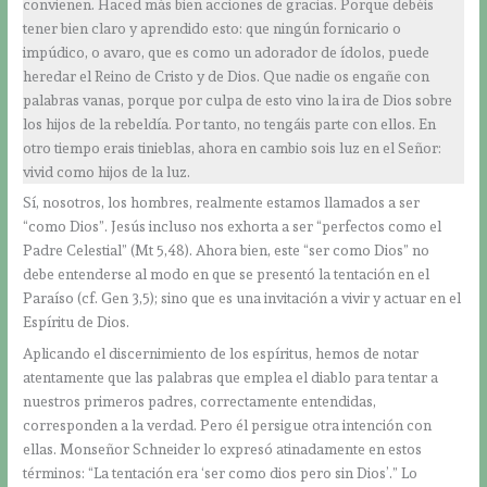
convienen. Haced más bien acciones de gracias. Porque debéis
tener bien claro y aprendido esto: que ningún fornicario o
impúdico, o avaro, que es como un adorador de ídolos, puede
heredar el Reino de Cristo y de Dios. Que nadie os engañe con
palabras vanas, porque por culpa de esto vino la ira de Dios sobre
los hijos de la rebeldía. Por tanto, no tengáis parte con ellos. En
otro tiempo erais tinieblas, ahora en cambio sois luz en el Señor:
vivid como hijos de la luz.
Sí, nosotros, los hombres, realmente estamos llamados a ser
“como Dios”. Jesús incluso nos exhorta a ser “perfectos como el
Padre Celestial” (Mt 5,48). Ahora bien, este “ser como Dios” no
debe entenderse al modo en que se presentó la tentación en el
Paraíso (cf. Gen 3,5); sino que es una invitación a vivir y actuar en el
Espíritu de Dios.
Aplicando el discernimiento de los espíritus, hemos de notar
atentamente que las palabras que emplea el diablo para tentar a
nuestros primeros padres, correctamente entendidas,
corresponden a la verdad. Pero él persigue otra intención con
ellas. Monseñor Schneider lo expresó atinadamente en estos
términos: “La tentación era ‘ser como dios pero sin Dios’.” Lo