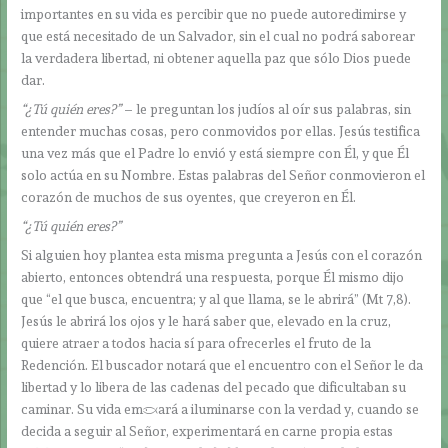
importantes en su vida es percibir que no puede autoredimirse y
que está necesitado de un Salvador, sin el cual no podrá saborear
la verdadera libertad, ni obtener aquella paz que sólo Dios puede
dar.
“¿Tú quién eres?”
– le preguntan los judíos al oír sus palabras, sin
entender muchas cosas, pero conmovidos por ellas. Jesús testifica
una vez más que el Padre lo envió y está siempre con Él, y que Él
solo actúa en su Nombre. Estas palabras del Señor conmovieron el
corazón de muchos de sus oyentes, que creyeron en Él.
“¿Tú quién eres?”
Si alguien hoy plantea esta misma pregunta a Jesús con el corazón
abierto, entonces obtendrá una respuesta, porque Él mismo dijo
que “el que busca, encuentra; y al que llama, se le abrirá” (Mt 7,8).
Jesús le abrirá los ojos y le hará saber que, elevado en la cruz,
quiere atraer a todos hacia sí para ofrecerles el fruto de la
Redención. El buscador notará que el encuentro con el Señor le da
libertad y lo libera de las cadenas del pecado que dificultaban su
caminar. Su vida empezará a iluminarse con la verdad y, cuando se
decida a seguir al Señor, experimentará en carne propia estas