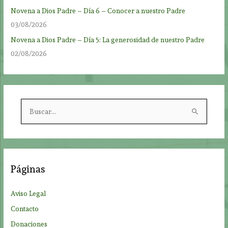
Novena a Dios Padre – Día 6 – Conocer a nuestro Padre
03/08/2026
Novena a Dios Padre – Día 5: La generosidad de nuestro Padre
02/08/2026
B
u
s
c
a
Páginas
r
p
Aviso Legal
o
Contacto
r
Donaciones