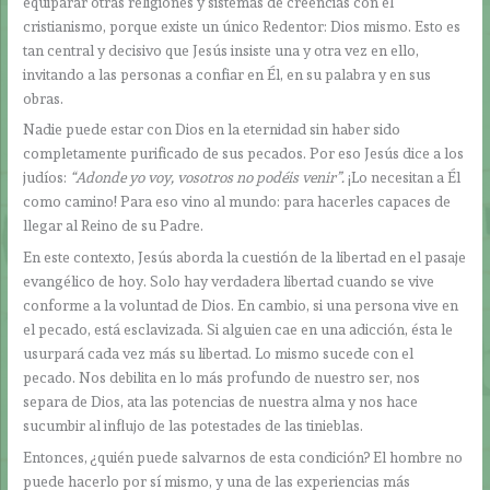
equiparar otras religiones y sistemas de creencias con el
cristianismo, porque existe un único Redentor: Dios mismo. Esto es
tan central y decisivo que Jesús insiste una y otra vez en ello,
invitando a las personas a confiar en Él, en su palabra y en sus
obras.
Nadie puede estar con Dios en la eternidad sin haber sido
completamente purificado de sus pecados. Por eso Jesús dice a los
judíos:
“Adonde yo voy, vosotros no podéis venir”.
¡Lo necesitan a Él
como camino! Para eso vino al mundo: para hacerles capaces de
llegar al Reino de su Padre.
En este contexto, Jesús aborda la cuestión de la libertad en el pasaje
evangélico de hoy. Solo hay verdadera libertad cuando se vive
conforme a la voluntad de Dios. En cambio, si una persona vive en
el pecado, está esclavizada. Si alguien cae en una adicción, ésta le
usurpará cada vez más su libertad. Lo mismo sucede con el
pecado. Nos debilita en lo más profundo de nuestro ser, nos
separa de Dios, ata las potencias de nuestra alma y nos hace
sucumbir al influjo de las potestades de las tinieblas.
Entonces, ¿quién puede salvarnos de esta condición? El hombre no
puede hacerlo por sí mismo, y una de las experiencias más