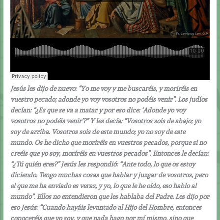
Jesús les dijo de nuevo: “Yo me voy y me buscaréis, y moriréis en
vuestro pecado; adonde yo voy vosotros no podéis venir”. Los judíos
decían: “¿Es que se va a matar y por eso dice: ‘Adonde yo voy
vosotros no podéis venir’?” Y les decía: “Vosotros sois de abajo; yo
soy de arriba. Vosotros sois de este mundo; yo no soy de este
mundo. Os he dicho que moriréis en vuestros pecados, porque si no
creéis que yo soy, moriréis en vuestros pecados”. Entonces le decían:
“¿Tú quién eres?” Jesús les respondió: “Ante todo, lo que os estoy
diciendo. Tengo muchas cosas que hablar y juzgar de vosotros, pero
el que me ha enviado es veraz, y yo, lo que le he oído, eso hablo al
mundo”. Ellos no entendieron que les hablaba del Padre. Les dijo por
eso Jesús: “Cuando hayáis levantado al Hijo del Hombre, entonces
conoceréis que yo soy, y que nada hago por mí mismo, sino que