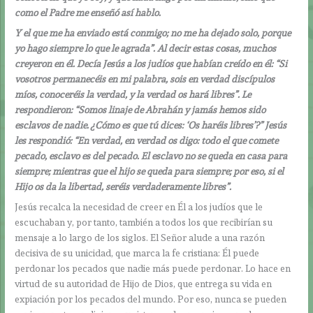
como el Padre me enseñó así hablo.
Y el que me ha enviado está conmigo; no me ha dejado solo, porque
yo hago siempre lo que le agrada”. Al decir estas cosas, muchos
creyeron en él. Decía Jesús a los judíos que habían creído en él: “Si
vosotros permanecéis en mi palabra, sois en verdad discípulos
míos, conoceréis la verdad, y la verdad os hará libres”. Le
respondieron: “Somos linaje de Abrahán y jamás hemos sido
esclavos de nadie. ¿Cómo es que tú dices: ‘Os haréis libres’?” Jesús
les respondió: “En verdad, en verdad os digo: todo el que comete
pecado, esclavo es del pecado. El esclavo no se queda en casa para
siempre; mientras que el hijo se queda para siempre; por eso, si el
Hijo os da la libertad, seréis verdaderamente libres”.
Jesús recalca la necesidad de creer en Él a los judíos que le
escuchaban y, por tanto, también a todos los que recibirían su
mensaje a lo largo de los siglos. El Señor alude a una razón
decisiva de su unicidad, que marca la fe cristiana: Él puede
perdonar los pecados que nadie más puede perdonar. Lo hace en
virtud de su autoridad de Hijo de Dios, que entrega su vida en
expiación por los pecados del mundo. Por eso, nunca se pueden