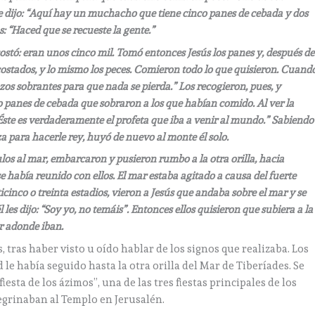
le dijo: “Aquí hay un muchacho que tiene cinco panes de cebada y dos
s: “Haced que se recueste la gente.”
ostó: eran unos cinco mil. Tomó entonces Jesús los panes y, después de
ecostados, y lo mismo los peces. Comieron todo lo que quisieron. Cuand
rozos sobrantes para que nada se pierda.” Los recogieron, pues, y
co panes de cebada que sobraron a los que habían comido. Al ver la
Éste es verdaderamente el profeta que iba a venir al mundo.” Sabiendo
za para hacerle rey, huyó de nuevo al monte él solo.
os al mar, embarcaron y pusieron rumbo a la otra orilla, hacia
 había reunido con ellos. El mar estaba agitado a causa del fuerte
cinco o treinta estadios, vieron a Jesús que andaba sobre el mar y se
 les dijo: “Soy yo, no temáis”. Entonces ellos quisieron que subiera a la
ar adonde iban.
 tras haber visto u oído hablar de los signos que realizaba. Los
le había seguido hasta la otra orilla del Mar de Tiberíades. Se
esta de los ázimos”, una de las tres fiestas principales de los
egrinaban al Templo en Jerusalén.