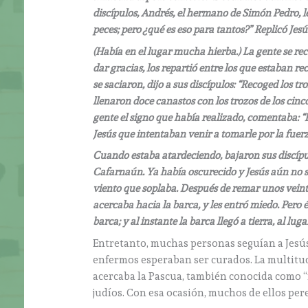
discípulos, Andrés, el hermano de Simón Pedro, 
peces; pero ¿qué es eso para tantos?” Replicó Jesú
(Había en el lugar mucha hierba.) La gente se rec
dar gracias, los repartió entre los que estaban r
se saciaron, dijo a sus discípulos: “Recoged los t
llenaron doce canastos con los trozos de los cin
gente el signo que había realizado, comentaba: “
Jesús que intentaban venir a tomarle por la fuer
Cuando estaba atardeciendo, bajaron sus discípul
Cafarnaún. Ya había oscurecido y Jesús aún no se
viento que soplaba. Después de remar unos veinti
acercaba hacia la barca, y les entró miedo. Pero él
barca; y al instante la barca llegó a tierra, al lug
Entretanto, muchas personas seguían a Jesús,
enfermos esperaban ser curados. La multitud 
acercaba la Pascua, también conocida como “fi
judíos. Con esa ocasión, muchos de ellos per