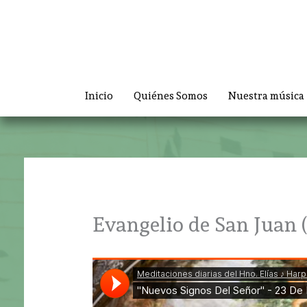
Ir
al
contenido
Inicio
Quiénes Somos
Nuestra música
Evangelio de San Juan (