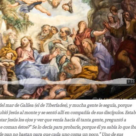
 del mar de Galilea (el de Tiberíades), y mucha gente le seguía, porque
ubió Jesús al monte y se sentó allí en compañía de sus discípulos. Estab
ntar Jesús los ojos y ver que venía hacia él tanta gente, preguntó a
coman éstos?” Se lo decía para probarle, porque él ya sabía lo que ib
s de pan no bastan para que cada uno coma un poco.” Uno de sus