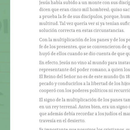
Jesús había subido a un monte con sus discípu
dicen que eran cinco mil hombres), quiso saci
a prueba la fe de sus discípulos, porque, h
multitud. Tal vez quería ver si ya tenían sufi
solución correcta en estas circunstancias.
Con la multiplicación de los panes y de los p
fe de los presentes, que se convencieron de q
huyó de ellos cuando se dio cuenta de que que
En efecto, Jesús no vino al mundo para instau
representante del poder romano, a quien los
El Reino del Señor no es de este mundo (Jn 18
pecado y conducirlos a la libertad de los hij
cooperó con los poderes políticos ni recurrió
El signo de la multiplicación de los panes t
en un rey terrenal. Antes bien, era un signo
que además debía recordar a los judíos el m
travesía en el desierto.
Es importante que nosotros los cristianos, 