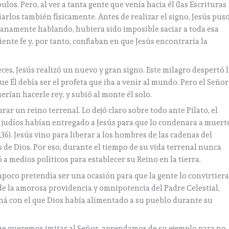
los. Pero, al ver a tanta gente que venía hacia él (las Escrituras
arlos también físicamente. Antes de realizar el signo, Jesús pus
umanamente hablando, hubiera sido imposible saciar a toda esa
ciente fe y, por tanto, confiaban en que Jesús encontraría la
eces, Jesús realizó un nuevo y gran signo. Este milagro despertó 
ue Él debía ser el profeta que iba a venir al mundo. Pero el Señor
rían hacerle rey, y subió al monte él solo.
rar un reino terrenal. Lo dejó claro sobre todo ante Pilato, el
 judíos habían entregado a Jesús para que lo condenara a muerte
,36). Jesús vino para liberar a los hombres de las cadenas del
os de Dios. Por eso, durante el tiempo de su vida terrenal nunca
 a medios políticos para establecer su Reino en la tierra.
ampoco pretendía ser una ocasión para que la gente lo convirtier
 de la amorosa providencia y omnipotencia del Padre Celestial,
aná con el que Dios había alimentado a su pueblo durante su
que queremos imitar al Señor, aprendamos de su ejemplo para no