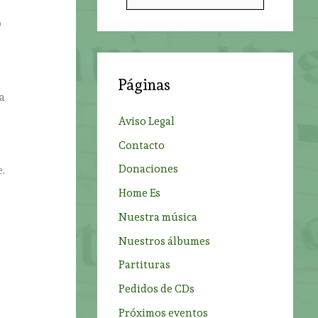
u
o
s
c
a
Páginas
r
la
p
Aviso Legal
o
Contacto
r
Donaciones
.
:
Home Es
Nuestra música
Nuestros álbumes
a
Partituras
Pedidos de CDs
Próximos eventos