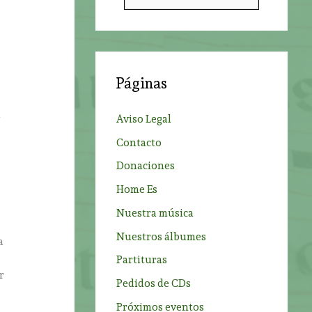
u
s
c
a
Páginas
r
p
a
Aviso Legal
o
Contacto
r
Donaciones
:
Home Es
Nuestra música
Nuestros álbumes
a
Partituras
r
Pedidos de CDs
Próximos eventos