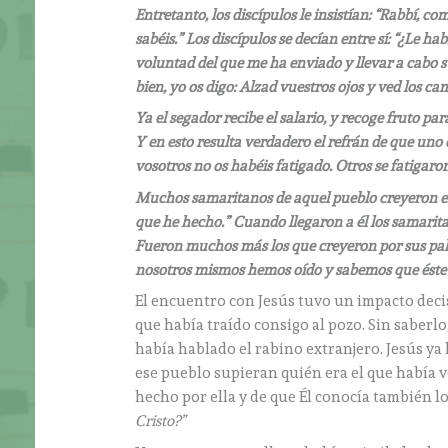
Entretanto, los discípulos le insistían: “Rabbí, c
sabéis.” Los discípulos se decían entre sí: “¿Le ha
voluntad del que me ha enviado y llevar a cabo su
bien, yo os digo: Alzad vuestros ojos y ved los c
Ya el segador recibe el salario, y recoge fruto pa
Y en esto resulta verdadero el refrán de que uno 
vosotros no os habéis fatigado. Otros se fatigaro
Muchos samaritanos de aquel pueblo creyeron en é
que he hecho.” Cuando llegaron a él los samaritan
Fueron muchos más los que creyeron por sus pala
nosotros mismos hemos oído y sabemos que éste
El encuentro con Jesús tuvo un impacto decis
que había traído consigo al pozo. Sin saberlo
había hablado el rabino extranjero. Jesús ya
ese pueblo supieran quién era el que había ve
hecho por ella y de que Él conocía también lo
Cristo?”