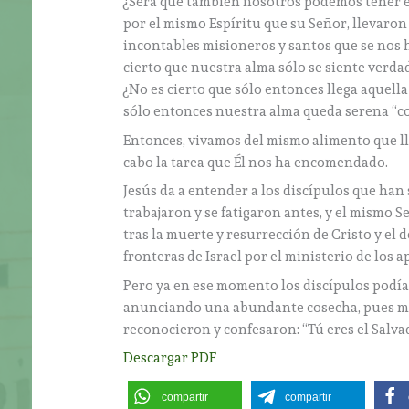
¿Será que también nosotros podemos tener e
por el mismo Espíritu que su Señor, llevaron
incontables misioneros y santos que se nos h
cierto que nuestra alma sólo se siente verd
¿No es cierto que sólo entonces llega aquella 
sólo entonces nuestra alma queda serena “co
Entonces, vivamos del mismo alimento que lle
cabo la tarea que Él nos ha encomendado.
Jesús da a entender a los discípulos que han
trabajaron y se fatigaron antes, y el mismo S
tras la muerte y resurrección de Cristo y el d
fronteras de Israel por el ministerio de los 
Pero ya en ese momento los discípulos podían
anunciando una abundante cosecha, pues muc
reconocieron y confesaron: “Tú eres el Salv
Descargar PDF
compartir
compartir