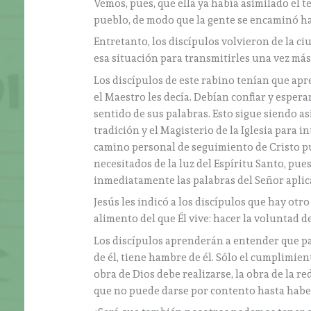
Vemos, pues, que ella ya había asimilado el t
pueblo, de modo que la gente se encaminó ha
Entretanto, los discípulos volvieron de la ci
esa situación para transmitirles una vez má
Los discípulos de este rabino tenían que a
el Maestro les decía. Debían confiar y esperar
sentido de sus palabras. Esto sigue siendo a
tradición y el Magisterio de la Iglesia para 
camino personal de seguimiento de Cristo pu
necesitados de la luz del Espíritu Santo, pu
inmediatamente las palabras del Señor aplic
Jesús les indicó a los discípulos que hay ot
alimento del que Él vive: hacer la voluntad de
Los discípulos aprenderán a entender que par
de él, tiene hambre de él. Sólo el cumplimie
obra de Dios debe realizarse, la obra de la r
que no puede darse por contento hasta habe