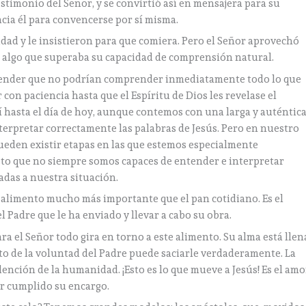
estimonio del Señor, y se convirtió así en mensajera para su
cia él para convencerse por sí misma.
udad y le insistieron para que comiera. Pero el Señor aprovechó
s algo que superaba su capacidad de comprensión natural.
prender que no podrían comprender inmediatamente todo lo que
 con paciencia hasta que el Espíritu de Dios les revelase el
sí hasta el día de hoy, aunque contemos con una larga y auténtic
interpretar correctamente las palabras de Jesús. Pero en nuestro
eden existir etapas en las que estemos especialmente
esto que no siempre somos capaces de entender e interpretar
adas a nuestra situación.
ro alimento mucho más importante que el pan cotidiano. Es el
l Padre que le ha enviado y llevar a cabo su obra.
a el Señor todo gira en torno a este alimento. Su alma está llen
nto de la voluntad del Padre puede saciarle verdaderamente. La
edención de la humanidad. ¡Esto es lo que mueve a Jesús! Es el amo
r cumplido su encargo.