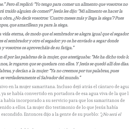
ome.” Pero él replicó: “Yo tengo para comer un alimento que vosotros no
brá traído alguien de comer?” Jesús les dijo: “Mi alimento es hacer la
 obra. ¿No decís vosotros: ‘Cuatro meses más y llega la siega’? Pues
ampos, que amarillean ya para la siega.
ra vida eterna, de modo que el sembrador se alegra igual que el segador
es el sembrador y otro el segador: yo os he enviado a segar donde
n y vosotros os aprovecháis de su fatiga.”
l por las palabras de la mujer, que atestiguaba: “Me ha dicho todo l
os, le rogaron que se quedara con ellos. Y Jesús se quedó allí dos días.
bras, y decían a la mujer: “Ya no creemos por tus palabras, pues
 es verdaderamente el Salvador del mundo.”
ivo en la mujer samaritana. Incluso dejó atrás el cántaro de agu
, ya se había convertido en portadora de esa agua viva de la que 
 la había incorporado a su servicio para que los samaritanos de
nido a ellos. La mujer dio testimonio de lo que Jesús había
 escondido. Entonces dijo a la gente de su pueblo:
“
¿No será el