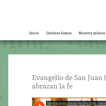
Ir
al
contenido
Inicio
Quiénes Somos
Nuestra música
Evangelio de San Juan (
abrazan la fe