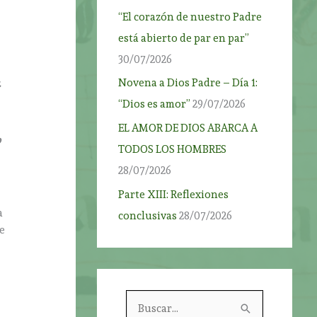
“El corazón de nuestro Padre
está abierto de par en par”
30/07/2026
Novena a Dios Padre – Día 1:
.
“Dios es amor”
29/07/2026
EL AMOR DE DIOS ABARCA A
o
TODOS LOS HOMBRES
28/07/2026
Parte XIII: Reflexiones
a
conclusivas
28/07/2026
le
B