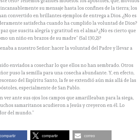
ste celo? Tenemos grandes modelos: los apóstoles, que, movidos
 incansablemente su mensaje hasta los confines de la tierra; los
an convertido en brillantes ejemplos de entrega a Dios. ¿No es
aderamente satisfecha cuando ha cumplido la voluntad de Dios?
paz que suscita alegría y gratitud en el alma? ¿No es cierto que
mo un niño en brazos de su madre” (Sal 130,2)?
naba a nuestro Señor: hacer la voluntad del Padre y llevar a
 sido enviados a cosechar lo que ellos no han sembrado. Otros
eñor puso la semilla para una cosecha abundante. Y, en efecto,
escenso del Espíritu Santo, la fe se extendió aún más allá de las
apóstoles, especialmente de San Pablo.
 ver ante sus ojos los campos que amarilleaban para la siega,
hos samaritanos acudieron a Jesús y creyeron en él. Lo
ador del mundo.”
compartir
compartir
correo