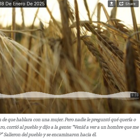
on de que hablara con una mujer. Pero nadie le preguntó qué quería o
o, corrió al pueblo y dijo a la gente: “Venid a ver a un hombre que me
?” Salieron del pueblo y se encaminaron hacia él.