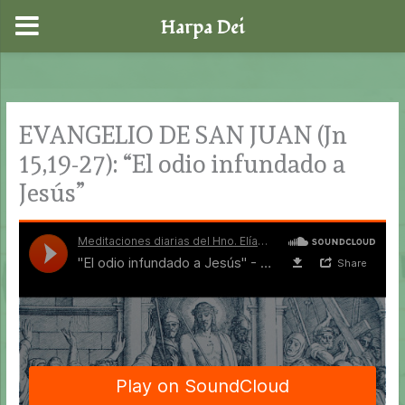
Harpa Dei
Ir
al
contenido
EVANGELIO DE SAN JUAN (Jn
15,19-27): “El odio infundado a
Jesús”