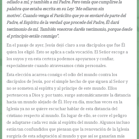
odiado a mí, y también a mi Padre. Pero tenía que cumplirse la
palabra que estaba escrita en su Ley: ‘Me odiaron sin
motivo’. Cuando venga el Paráclito que yo os enviaré de parte del
Padre, el Espíritu de la verdad que procede del Padre, Él dará
testimonio de mí. También vosotros daréis testimonio, porque desde
el principio estáis conmigo”.
En el pasaje de ayer, Jesús dejó claro a sus discípulos que fue Él
quien los eligió. Esto se aplica a cada vocación. El Señor escoge a
los suyos y en esta certeza podemos apoyarnos y confiar,
especialmente cuando atravesamos crisis personales.
Esta elección acarrea consigo el odio del mundo contra los
discípulos de Jesús, por el simple hecho de que siguen al Señor y
no se someten al espíritu y al príncipe de este mundo. Ellos
pertenecen a Dios y, por tanto, surge automáticamente la distancia
hacia un mundo alejado de Él. Hoy en día, muchas veces en la
Iglesia ya no se quiere escuchar hablar de esta distancia del
cristiano respecto al mundo. En lugar de ello, se corre el peligro
de adaptarse cada vez más al espíritu del mundo. Algunos incluso
están tan confundidos que piensan que la renovación de la Iglesia
surgiría de esta adaptación al mundo y que así se ganarían más