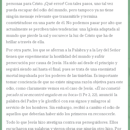
personas para Cristo. ¡Qué error! Con tales pasos, uno tal vez
pueda escapar del odio del mundo, pero tampoco ya no tiene
ningún mensaje relevante que transmitirle y termina
convirtiéndose en una parte de él. No podemos pasar por alto que
actualmente se perciben tales tendencias: una Iglesia adaptada al
mundo que pierde la sal y oscurece la luz de Cristo que ha de
brillar a través de ella.
Por otra parte, los que se aferran a la Palabra y a la Ley del Señor
tienen que experimentar la hostilidad del mundo y sufrir
persecución por causa de Jesús. Ha sido así desde el principio y
seguirá siendo así hasta el final, pues se trata de una enemistad
mortal impulsada por los poderes de las tinieblas. Es importante
tomar conciencia de que no existe ninguna razón objetiva para este
odio, como claramente vemos en el caso de Jesús.
«Él no cometió
pecado ni se encontró engaño en su boca»
(1 Pe 2, 22), anunció la
palabra del Padre y le glorificó con sus signos y milagros al
servicio de los hombres. Sin embargo, recibió a cambio el odio de
aquellos que deberían haber sido los primeros en reconocerle.
Todo lo que Jesús hizo atestigua contra sus perseguidores. Ellos
escucharon sus palabras y vieron obras que ningún otro hizo. Por