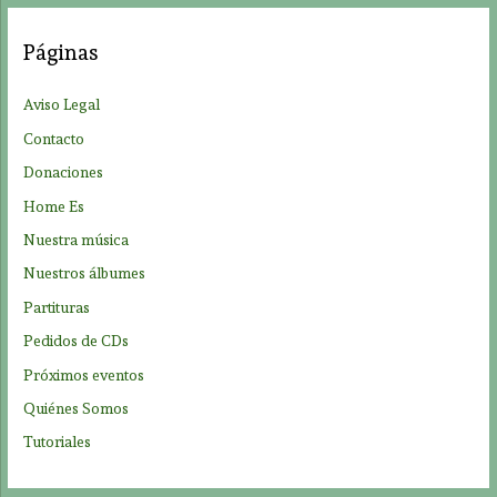
c
a
Páginas
r
p
Aviso Legal
o
Contacto
r
Donaciones
:
Home Es
Nuestra música
Nuestros álbumes
Partituras
Pedidos de CDs
Próximos eventos
Quiénes Somos
Tutoriales