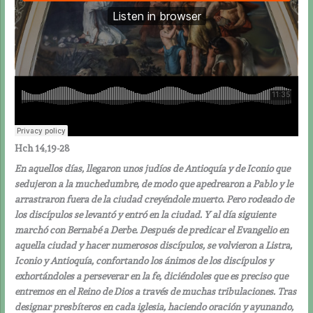
Hch 14,19-28
En aquellos días, llegaron unos judíos de Antioquía y de Iconio que
sedujeron a la muchedumbre, de modo que apedrearon a Pablo y le
arrastraron fuera de la ciudad creyéndole muerto. Pero rodeado de
los discípulos se levantó y entró en la ciudad. Y al día siguiente
marchó con Bernabé a Derbe. Después de predicar el Evangelio en
aquella ciudad y hacer numerosos discípulos, se volvieron a Listra,
Iconio y Antioquía, confortando los ánimos de los discípulos y
exhortándoles a perseverar en la fe, diciéndoles que es preciso que
entremos en el Reino de Dios a través de muchas tribulaciones. Tras
designar presbíteros en cada iglesia, haciendo oración y ayunando,