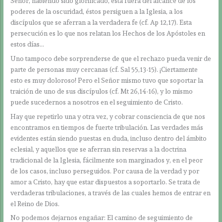
Señor, habiendo sido glorificado, está fuera del alcance de los
poderes de la oscuridad, éstos persiguen a la Iglesia, a los
discípulos que se aferran a la verdadera fe (cf. Ap 12,17). Esta
persecución es lo que nos relatan los Hechos de los Apóstoles en
estos días…
Uno tampoco debe sorprenderse de que el rechazo pueda venir de
parte de personas muy cercanas (cf. Sal 55,13-15). ¡Ciertamente
esto es muy doloroso! Pero el Señor mismo tuvo que soportar la
traición de uno de sus discípulos (cf. Mt 26,14-16), y lo mismo
puede sucedernos a nosotros en el seguimiento de Cristo.
Hay que repetirlo una y otra vez, y cobrar consciencia de que nos
encontramos en tiempos de fuerte tribulación. Las verdades más
evidentes están siendo puestas en duda, incluso dentro del ámbito
eclesial, y aquellos que se aferran sin reservas a la doctrina
tradicional de la Iglesia, fácilmente son marginados y, en el peor
de los casos, incluso perseguidos. Por causa de la verdad y por
amor a Cristo, hay que estar dispuestos a soportarlo. Se trata de
verdaderas tribulaciones, a través de las cuales hemos de entrar en
el Reino de Dios.
No podemos dejarnos engañar: El camino de seguimiento de