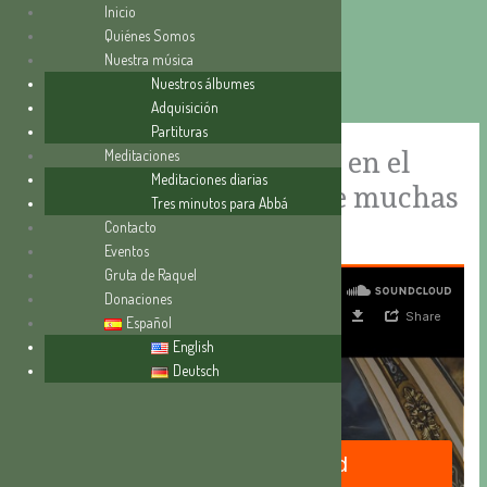
Inicio
Quiénes Somos
Nuestra música
Ir
Nuestros álbumes
al
Adquisición
contenido
Partituras
Es preciso que entremos en el
Meditaciones
Meditaciones diarias
Reino de Dios a través de muchas
Tres minutos para Abbá
tribulaciones
Contacto
Eventos
Gruta de Raquel
Donaciones
Español
English
Deutsch